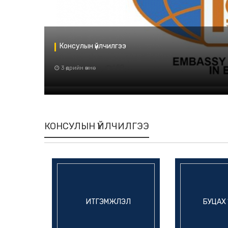
Консулын үйлчилгээ
159
3 өдрийн өмнө
КОНСУЛЫН ҮЙЛЧИЛГЭЭ
ИТГЭМЖЛЭЛ
БУЦАХ