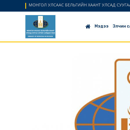
МОНГОЛ УЛСААС БЕЛЬГИЙН ХААНТ УЛСАД СУУГАА
Мэдээ
Элчин с