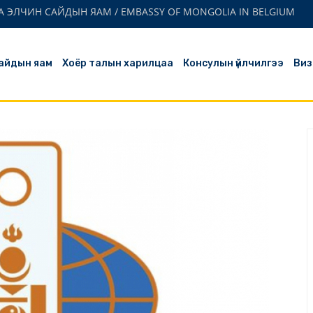
 ЭЛЧИН САЙДЫН ЯАМ / EMBASSY OF MONGOLIA IN BELGIUM
айдын яам
Хоёр талын харилцаа
Консулын үйлчилгээ
Виз