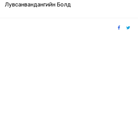
Лувсанвандангийн Болд