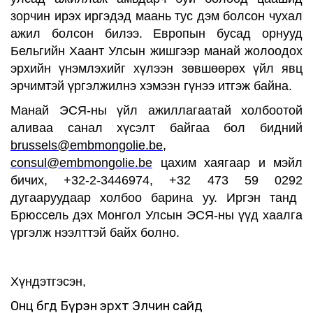
зорчин ирэх иргэдэд маань тус дэм болсон чухал
ажил болсон билээ. Европын бусад орнууд
Бельгийн Хаант Улсын жишгээр манай жолоодох
эрхийн үнэмлэхийг хүлээн зөвшөөрөх үйл явц
эрчимтэй үргэлжилнэ хэмээн гүнээ итгэж байна.
Манай ЭСЯ-ны үйл ажиллагаатай холбоотой
аливаа санал хүсэлт байгаа бол бидний
brussels@embmongolie.be
,
consul@embmongolie.be
цахим хаягаар и мэйл
бичих, +32-2-3446974
,
+32 473 59 0292
дугааруудаар холбоо барина уу. Иргэн танд
Брюссель дэх Монгол Улсын ЭСЯ-ны үүд хаалга
үргэлж нээлттэй байх болно.
Хүндэтгэсэн,
Онц бөгөөд Бүрэн эрхт Элчин сайд