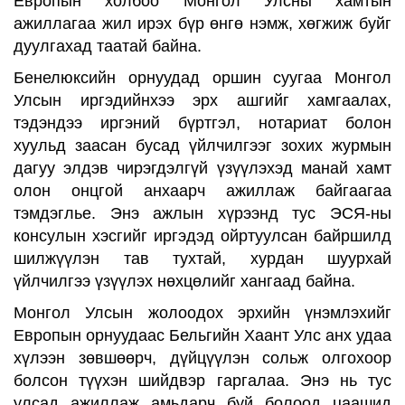
Европын холбоо Монгол Улсны хамтын
ажиллагаа жил ирэх бүр өнгө нэмж, хөгжиж буйг
дуулгахад таатай байна.
Бенелюксийн орнуудад оршин суугаа Монгол
Улсын иргэдийнхээ эрх ашгийг хамгаалах,
тэдэндээ иргэний бүртгэл, нотариат болон
хуульд заасан бусад үйлчилгээг зохих журмын
дагуу элдэв чирэгдэлгүй үзүүлэхэд манай хамт
олон онцгой анхаарч ажиллаж байгаагаа
тэмдэглье. Энэ ажлын хүрээнд тус ЭСЯ-ны
консулын хэсгийг иргэдэд ойртуулсан байршилд
шилжүүлэн тав тухтай, хурдан шуурхай
үйлчилгээ үзүүлэх нөхцөлийг хангаад байна.
Монгол Улсын жолоодох эрхийн үнэмлэхийг
Европын орнуудаас Бельгийн Хаант Улс анх удаа
хүлээн зөвшөөрч, дүйцүүлэн сольж олгохоор
болсон түүхэн шийдвэр гаргалаа. Энэ нь тус
улсад ажиллаж амьдарч буй болоод цаашид