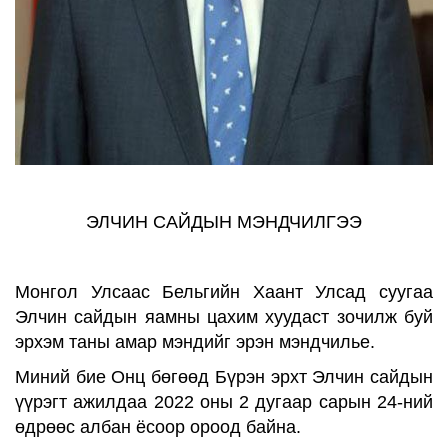
ЭЛЧИН САЙДЫН МЭНДЧИЛГЭЭ
Монгол Улсаас Бельгийн Хаант Улсад суугаа
Элчин сайдын яамны цахим хуудаст зочилж буй
эрхэм таны амар мэндийг эрэн мэндчилье.
Миний бие Онц бөгөөд Бүрэн эрхт Элчин сайдын
үүрэгт ажилдаа 2022 оны 2 дугаар сарын 24-ний
өдрөөс албан ёсоор ороод байна.