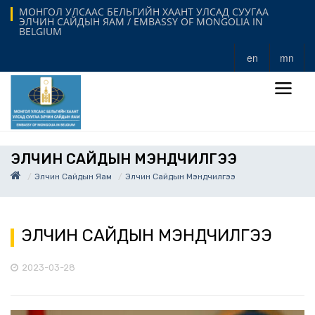
МОНГОЛ УЛСААС БЕЛЬГИЙН ХААНТ УЛСАД СУУГАА
ЭЛЧИН САЙДЫН ЯАМ / EMBASSY OF MONGOLIA IN
BELGIUM
en
mn
ЭЛЧИН САЙДЫН МЭНДЧИЛГЭЭ
Элчин Сайдын Яам
Элчин Сайдын Мэндчилгээ
ЭЛЧИН САЙДЫН МЭНДЧИЛГЭЭ
2023-03-28