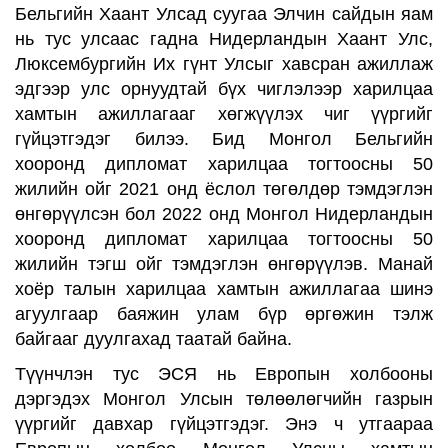
Бельгийн Хаант Улсад суугаа Элчин сайдын яам
нь тус улсаас гадна Нидерландын Хаант Улс,
Люксембургийн Их гүнт Улсыг хавсран ажиллаж
эдгээр улс орнуудтай бүх чиглэлээр харилцаа
хамтын ажиллагааг хөгжүүлэх чиг үүргийг
гүйцэтгэдэг билээ. Бид Монгол Бельгийн
хооронд дипломат харилцаа тогтоосны 50
жилийн ойг 2021 онд ёслол төгөлдөр тэмдэглэн
өнгөрүүлсэн бол 2022 онд Монгол Нидерландын
хооронд дипломат харилцаа тогтоосны 50
жилийн тэгш ойг тэмдэглэн өнгөрүүлэв. Манай
хоёр талын харилцаа хамтын ажиллагаа шинэ
агуулгаар баяжин улам бүр өргөжин тэлж
байгааг дуулгахад таатай байна.
Түүнчлэн тус ЭСЯ нь Европын холбооны
дэргэдэх Монгол Улсын төлөөлөгчийн газрын
үүргийг давхар гүйцэтгэдэг. Энэ ч утгаараа