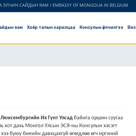
 ЭЛЧИН САЙДЫН ЯАМ / EMBASSY OF MONGOLIA IN BELGIUM
айдын яам
Хоёр талын харилцаа
Консулын үйлчилгээ
Виз
, Люксембургийн Их Гүнт Улсад
байнга оршин суугаа
ль
хот дахь Монгол Улсын ЭСЯ-
ны Консулын хэсэгт
хээ буюу биеийн давхцахгүй өгөгдлөө өгч иргэний