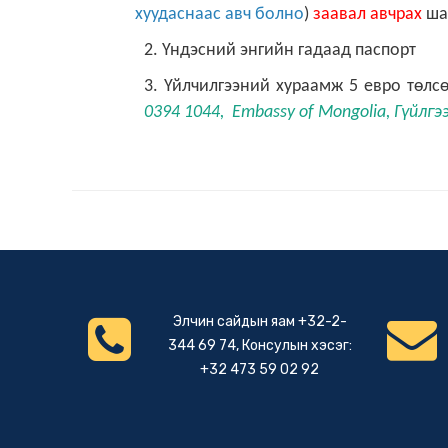
хуудаснаас авч болно
)
заавал авчрах
ша
2. Үндэсний энгийн гадаад паспорт
3. Үйлчилгээний хураамж 5 евро төлс
0394 1044, Embassy of Mongolia, Гүйлгэ
Элчин сайдын яам +32-2-
344 69 74, Консулын хэсэг:
+32 473 59 02 92