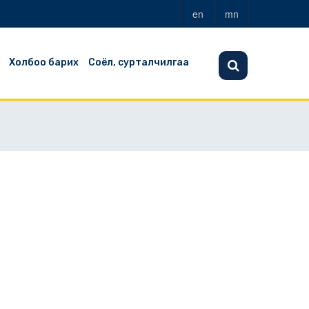
en
mn
Холбоо барих
Соёл, сурталчилгаа