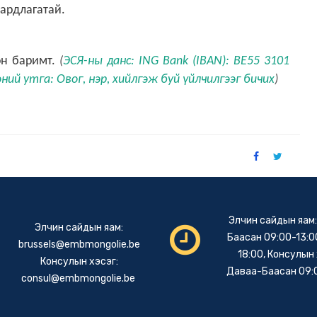
ардлагатай.
өн баримт.
(
ЭСЯ-ны данс:
ING Bank (IBAN): BE55 3101
эний утга: Овог, нэр, хийлгэж буй үйлчилгээг бичих
)
Элчин сайдын яам
Элчин сайдын яам:
Баасан 09:00-13:00
brussels@embmongolie.be
18:00, Консулын 
Консулын хэсэг:
Даваа-Баасан 09:
consul@embmongolie.be