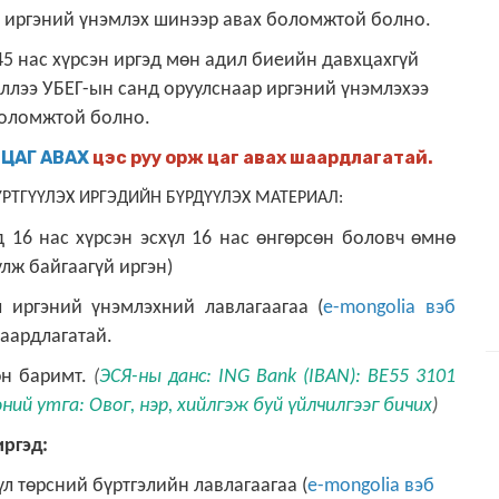
р
иргэний үнэмлэх шинээр авах
боломжтой
болно
.
5 нас хүрсэн иргэ
д
мөн адил биеийн давхцахгүй
ллээ УБЕГ-ын санд оруулснаар
иргэний үнэмлэхээ
боломжтой болно
.
н
ЦАГ АВАХ
цэс руу
орж цаг авах шаардлагатай.
РТГҮҮЛЭХ ИРГЭДИЙН БҮРДҮҮЛЭХ МАТЕРИАЛ:
д 16 нас хүрсэн
эсхүл
16
нас өнгөрсөн боловч өмнө
үлж байгаагүй иргэн
)
 иргэний үнэмлэхний лавлагаагаа
(
е-
mongolia
вэб
аардлагатай.
өн баримт.
(
ЭСЯ-ны данс:
ING Bank (IBAN): BE55 3101
эний утга: Овог, нэр, хийлгэж буй үйлчилгээг бичих
)
иргэд:
үл төрсний бүртгэлийн лавлагаагаа
(
е-
mongolia
вэб