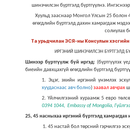
шинэчилсэн бүртгэлд бүртгүүл
нэ. Ингэснээ
Хуульд зааснаар
Монгол Улсын 25 болон 4
өгөгдлийн
бүртгэлд дахин хамрагда
ж мэдээ
солиул
ах 
Та урьдчилан ЭСЯ-ны Консулын хэсгий
ИРГЭНИЙ ШИНЭЧИЛСЭН БҮРТГЭЛД БҮ
Шинээр бүртгүүлж буй иргэд:
(
бүртгүүлэх үе
биеийн давхцахгүй өгөгдлийн бүртгэлд бүртгү
1.
Э
цэг, эхийн иргэний үнэмлэх
эсхүл
хуудаснаас авч болно
)
заавал авчрах
ш
2. Үйлчилгээний хураамж 5 евро төлс
0394 1044, Embassy of Mongolia, Гүйлгэ
25, 45 насныхаа иргэний бүртгэлд хамрагдах 
1. 45 настай бол төрсний гэрчилгээ
эсх