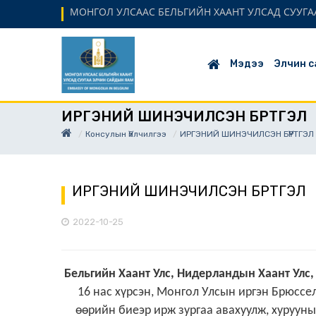
МОНГОЛ УЛСААС БЕЛЬГИЙН ХААНТ УЛСАД СУУГАА
Мэдээ
Элчин с
ИРГЭНИЙ ШИНЭЧИЛСЭН БҮРТГЭЛ
Консулын Үйлчилгээ
ИРГЭНИЙ ШИНЭЧИЛСЭН БҮРТГЭЛ
ИРГЭНИЙ ШИНЭЧИЛСЭН БҮРТГЭЛ
2022-10-25
Бельгийн Хаант Улс, Нидерландын Хаант Улс
16 нас хүрсэн, Монгол Улсын иргэн
Брюссе
өөрийн биеэр ирж
зургаа авахуулж,
хурууны 