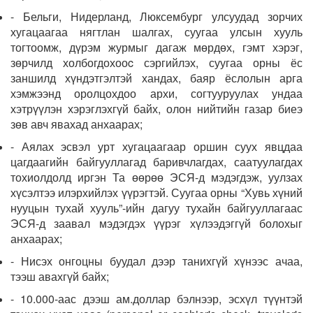
- Бельги, Нидерланд, Люксембург улсуудад зорчих
хугацаагаа нягтлан шалгах, суугаа улсын хууль
тогтоомж, дүрэм журмыг дагаж мөрдөх, гэмт хэрэг,
зөрчилд холбогдохооc сэргийлэх, суугаа орны ёс
заншилд хүндэтгэлтэй хандах, баяр ёслолын арга
хэмжээнд оролцохдоо архи, согтууруулах ундаа
хэтрүүлэн хэрэглэхгүй байх, олон нийтийн газар биеэ
зөв авч явахад анхаарах;
- Аялах эсвэл урт хугацаагаар оршин суух явцдаа
цагдаагийн байгууллагад баривчлагдах, саатуулагдах
тохиолдолд иргэн Та өөрөө ЭСЯ-д мэдэгдэж, уулзах
хүсэлтээ илэрхийлэх үүрэгтэй. Суугаа орны “Хувь хүний
нууцын тухай хууль”-ийн дагуу тухайн байгууллагаас
ЭСЯ-д заавал мэдэгдэх үүрэг хүлээдэггүй болохыг
анхаарах;
- Нисэх онгоцны буудал дээр танихгүй хүнээс ачаа,
тээш авахгүй байх;
- 10.000-аас дээш ам.доллар бэлнээр, эсхүл түүнтэй