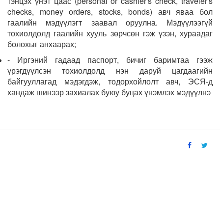
тэнцэх үнэт цаас (personal or cashier's check, traveler's
checks, money orders, stocks, bonds) авч яваа бол
гаалийн мэдүүлэгт заавал оруулна. Мэдүүлээгүй
тохиолдолд гаалийн хууль зөрчсөн гэж үзэн, хураадаг
болохыг анхаарах;
- Иргэний гадаад паспорт, бичиг баримтаа гээж
үрэгдүүлсэн тохиолдолд нэн даруй цагдаагийн
байгууллагад мэдэгдэж, тодорхойлолт авч, ЭСЯ-д
хандаж шинээр захиалах буюу буцах үнэмлэх мэдүүлнэ