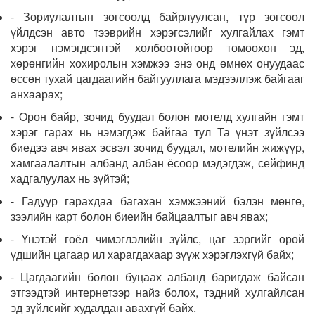
- Зориулалтын зогсоолд байрлуулсан, түр зогсоол
үйлдсэн авто тээврийн хэрэгсэлийг хулгайлах гэмт
хэрэг нэмэгдсэнтэй холбоотойгоор томоохон эд,
хөрөнгийн хохиролын хэмжээ энэ онд өмнөх онуудаас
өссөн тухай цагдаагийн байгууллага мэдээллэж байгааг
анхаарах;
- Oрон байр, зочид буудал болон мотелд хулгайн гэмт
хэрэг гарах нь нэмэгдэж байгаа тул Та үнэт зүйлсээ
биедээ авч явах эсвэл зочид буудал, мотелийн жижүүр,
хамгаалалтын албанд албан ёсоор мэдэгдэж, сейфинд
хадгалуулах нь зүйтэй;
- Гадуур гарахдаа багахан хэмжээний бэлэн мөнгө,
зээлийн карт болон биеийн байцаалтыг авч явах;
- Үнэтэй гоёл чимэглэлийн зүйлс, цаг зэргийг орой
үдшийн цагаар ил харагдахаар зүүж хэрэглэхгүй байх;
- Цагдаагийн болон буцаах албанд баригдаж байсан
этгээдтэй интернетээр найз болох, тэдний хулгайлсан
эд зүйлсийг худалдан авахгүй байх.