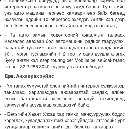
- Бенилюксын орнуудад авто машинаар зорчих бол
интернетээр захиалах нь илүү хямд болно. Түрээсийн
үнэ авто машины төрлөөс хамаарч өөр байх бөгөөд
ихэвчлэн өдрийн 10 еврогоос эхэлдэг. Англи хэл дээр
eurolines.eu /eurocar.be вебсайтнаас мэдээлэл авах;
- Та авто замын хөдөлгөөний ачааллын талаарх
мэдээлэл авахаар бол автомашины радиог тааруулах,
яаралтай тусламж авах шаардлага гарвал цагдаагийн
101, түргэн тусламжийн 112 тоот утсаар дуудлага өгөх
буюу англи хэл дээр touring.be/ Mobilis.be вебсайтнаас
эсвэл +32 2 286 3040 суурин утсаар холбогдох.
Дө
р
в. Анхаарах з
үйлс
- Үл таних хүмүүстэй олон нийтийн интернет сүлжээгээр
танилцах, харилцахдаа анхааралтай хандах, албан
ёсны баталгаатай мэдээлэл аваагүй тохиолдолд
санхүүгийн асуудлаар харьцахгүй байх;
- Бельгийн Хаант Улсад хар тамхи, мансууруулах бодис
хэрэглэх, худалдаалах гэмт хэрэг үйлдсэн этгээдийг урт
хугацаагаар хорих ял шийтгэдэг болохыг анхаарах;