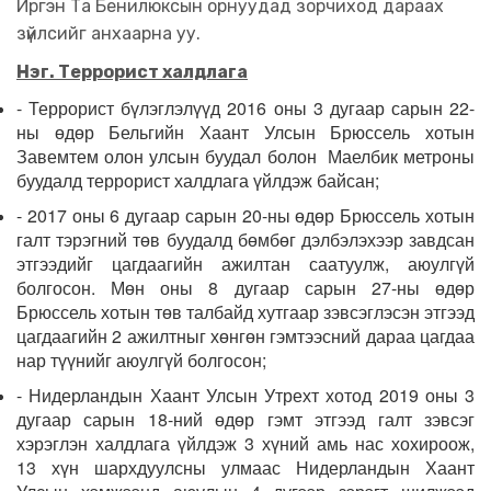
Иргэн Та Бенилюксын орнуудад зорчиход дараах
зүйлсийг анхаарна уу.
Нэг. Террорист халдлага
- Террорист бүлэглэлүүд 2016 оны 3 дугаар сарын 22-
ны өдөр Бельгийн Хаант Улсын Брюссель хотын
Завемтем олон улсын буудал болон Маелбик метроны
буудалд террорист халдлага үйлдэж байсан;
- 2017 оны 6 дугаар сарын 20-ны өдөр Брюссель хотын
галт тэрэгний төв буудалд бөмбөг дэлбэлэхээр завдсан
этгээдийг цагдаагийн ажилтан саатуулж, аюулгүй
болгосон. Мөн оны 8 дугаар сарын 27-ны өдөр
Брюссель хотын төв талбайд хутгаар зэвсэглэсэн этгээд
цагдаагийн 2 ажилтныг хөнгөн гэмтээсний дараа цагдаа
нар түүнийг аюулгүй болгосон;
- Нидерландын Хаант Улсын Утрехт хотод 2019 оны 3
дугаар сарын 18-ний өдөр гэмт этгээд галт зэвсэг
хэрэглэн халдлага үйлдэж 3 хүний амь нас хохироож,
13 хүн шархдуулсны улмаас Нидерландын Хаант