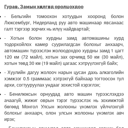
Гурав. Замын хө
д
лг
өөнд оролцохдоо
- Бельгийн томоохон хотуудын хооронд болон
Люксембург, Нидерланд руу авто машинаар явсанаас
галт тэргээр зорчих нь илүү найдвартай;
- Хотын болон хурдны замд автомашины хурд
тодорхойлох камер суурилагдсан болохыг анхаарч,
автомашин түрээслэн жолоодохдоо хурдны замд 1 цагт
120 км (72 майл), хотын зах орчимд 50 км (30 майл),
хотын төвд 30 км (19 майл) цагаас хэтрүүлэхгүй байх;
- Хуулийн дагуу жолооч нарын цусан дахь алкаголийн
хэмжээг 0.5 граммаас хэтрэхгүй байхаар тогтоосон тул
архи, согтууруулах ундааг зохистой хэрэглэх;
- Бенилюксын орнуудад авто машин түрээслэхдээ
ачаагүй, жижиг оврын тэрэг түрээслэх нь зохимжтой
бөгөөд Монгол Улсын жолооны үнэмлэх үйлчлэхгүй
болохыг анхаарч, олон улсын жолооны үнэмлэх авч
ирэх;