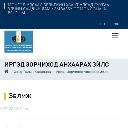
МОНГОЛ УЛСААС БЕЛЬГИЙН ХААНТ УЛСАД СУУГАА
ЭЛЧИН САЙДЫН ЯАМ / EMBASSY OF MONGOLIA IN
BELGIUM
en
mn
ИРГЭД ЗОРЧИХОД АНХААРАХ ЗҮЙЛС
Хоёр Талын Харилцаа
Иргэд Зорчиход Анхаарах Зүйлс
Зөвлөмж
2022-11-16