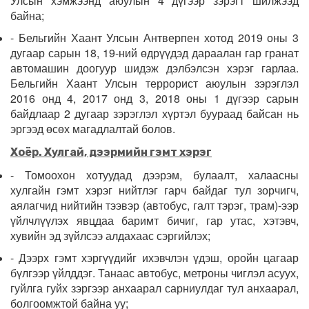
Улсын хэмжээнд аюулын 4 дүгээр зэрэгт шилжээд
байна;
- Бельгийн Хаант Улсын Антверпен хотод 2019 оны 3
дугаар сарын 18, 19-ний өдрүүдэд дараалан гар гранат
автомашин доогуур шидэж дэлбэлсэн хэрэг гарлаа.
Бельгийн Хаант Улсын террорист аюулын зэрэглэл
2016 онд 4, 2017 онд 3, 2018 оны 1 дүгээр сарын
байдлаар 2 дугаар зэрэглэл хүртэл буураад байсан нь
эргээд өсөх магадлалтай болов.
Хоёр. Хулгай, дээрмийн гэмт хэрэг
- Томоохон хотуудад дээрэм, булаалт, халаасны
хулгайн гэмт хэрэг нийтлэг гарч байдаг тул зорчигч,
аялагчид нийтийн тээвэр (автобус, галт тэрэг, трам)-ээр
үйлчлүүлэх явцдаа баримт бичиг, гар утас, хэтэвч,
хувийн эд зүйлсээ алдахаас сэргийлэх;
- Дээрх гэмт хэргүүдийг ихэвчлэн үдэш, оройн цагаар
бүлгээр үйлддэг. Танаас автобус, метроны чиглэл асуух,
гуйлга гуйх зэргээр анхаарал сарниулдаг тул анхаарал,
болгоомжтой байна уу;