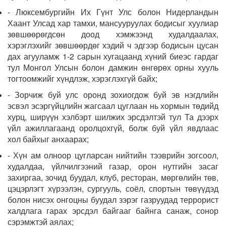
- Люксембургийн Их Гүнт Улс болон Нидерландын
Хаант Улсад хар тамхи, мансууруулах бодисыг хуулиар
зөвшөөрөгдсөн доод хэмжээнд худалдаалах,
хэрэглэхийг зөвшөөрдөг хэдий ч эдгээр бодисын цусан
дах агууламж 1-2 сарын хугацаанд хүний биеэс гардаг
тул Монгол Улсын болон дамжин өнгөрөх орны хууль
тогтоомжийг хүндлэж, хэрэглэхгүй байх;
- Зорчиж буй улс оронд зохиогдож буй эв нэгдлийн
эсвэл эсэргүйцлийн жагсаал цуглаан нь хормын төдийд
хурц, ширүүн хэлбэрт шилжих эрсдэлтэй тул Та дээрх
үйл ажиллагаанд оролцохгүй, болж буй үйл явдлаас
хол байхыг анхаарах;
- Хүн ам олноор цугларсан нийтийн тээврийн зогсоол,
худалдаа, үйлчилгээний газар, орон нутгийн засаг
захиргаа, зочид буудал, клуб, ресторан, мөргөлийн төв,
цэцэрлэгт хүрээлэн, сургууль, соёл, спортын төвүүдэд
болон нисэх онгоцны буудал зэрэг газруудад террорист
халдлага гарах эрсдэл байгааг байнга санаж, сонор
сэрэмжтэй аялах;