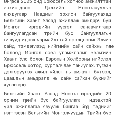
Өнгөрсөн 2025 онд Брюссель хотноо амжилттай
зохиогдсон Дэлхийн Монголчуудын
анхдугаар Наадмыг зохион байгуулахад
Бельгийн Хаант Улсад ажиллаж амьдарч буй
Монгол иргэдийн үүсгэл санаачилгаар
байгуулагдсан төрийн бус байгууллагын
гишүүд идэвх чармайлттай оролцсоныг Элчин
сайд тэмдэглээд нийгмийн сайн сайхны төлөө
болоод Монгол соёл уламжлалыг Бельгийн
Хаант Улс болон Европын Холбооны нийслэл
Брюссель хотод сурталчлан таниулах, түгээн
дэлгэрүүлэх ажил үйлст нь амжилт бүтээл,
цаашдын амьдралд нь сайн сайхан бүхнийг
хүсэн ерөөв.
Бельгийн Хаант Улсад Монгол иргэдийн 20
орчим төрийн бус байгууллага идэвхтэй
үйл ажиллагаа явуулж байгаа бөгөөд тэднийг
нэгтгэсэн Бельгийн Монголчуудын Төрийн бус