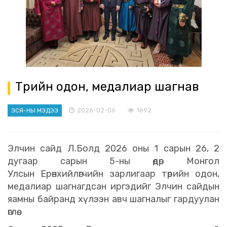
Төрийн одон, медалиар шагнав
2026-02-06
1692
ЭСЯ-НЫ МЭДЭЭ
Элчин сайд Л.Болд 2026 оны 1 сарын 26, 2
дугаар сарын 5-ны өдөр Монгол
Улсын Ерөнхийлөгчийн зарлигаар төрийн одон,
медалиар шагнагдсан иргэдийг Элчин сайдын
яамны байранд хүлээн авч шагналыг гардуулан
өглөө.