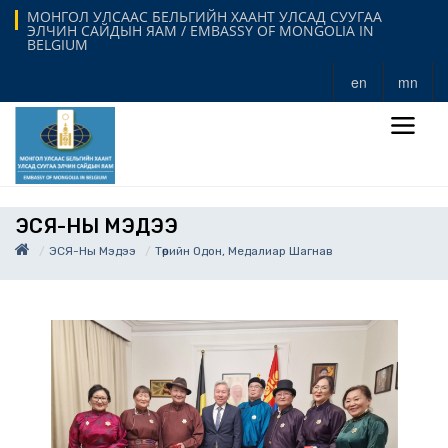
МОНГОЛ УЛСААС БЕЛЬГИЙН ХААНТ УЛСАД СУУГАА
ЭЛЧИН САЙДЫН ЯАМ / EMBASSY OF MONGOLIA IN
BELGIUM
en
mn
ЭСЯ-НЫ МЭДЭЭ
ЭСЯ-Ны Мэдээ
Төрийн Одон, Медалиар Шагнав