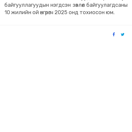
байгууллагуудын нэгдсэн зөвлөл байгуулагдсаны
10 жилийн ой өнгөрөгч 2025 онд тохиосон юм.