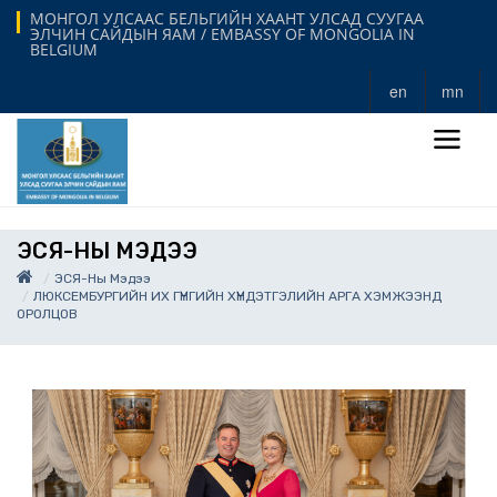
МОНГОЛ УЛСААС БЕЛЬГИЙН ХААНТ УЛСАД СУУГАА
ЭЛЧИН САЙДЫН ЯАМ / EMBASSY OF MONGOLIA IN
BELGIUM
en
mn
ЭСЯ-НЫ МЭДЭЭ
ЭСЯ-Ны Мэдээ
ЛЮКСЕМБУРГИЙН ИХ ГҮНГИЙН ХҮНДЭТГЭЛИЙН АРГА ХЭМЖЭЭНД
ОРОЛЦОВ