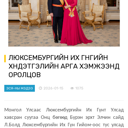
ЛЮКСЕМБУРГИЙН ИХ ГҮНГИЙН
ХҮНДЭТГЭЛИЙН АРГА ХЭМЖЭЭНД
ОРОЛЦОВ
2026-01-15
1075
ЭСЯ-НЫ МЭДЭЭ
Монгол Улсаас Люксембургийн Их Гүнт Улсад
хавсран суугаа Онц бөгөөд Бүрэн эрхт Элчин сайд
Л.Болд Люксембургийн Их Гүн Гийом-оос тус улсад