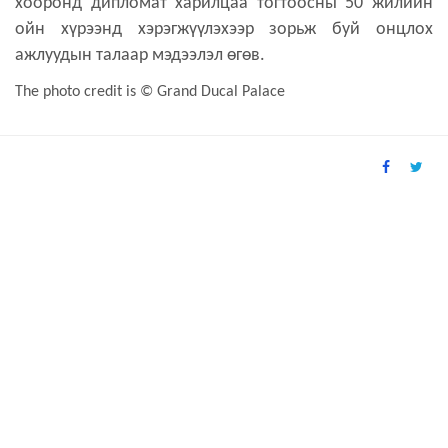
хооронд дипломат харилцаа тогтоосны 50 жилийн
ойн хүрээнд хэрэгжүүлэхээр зорьж буй онцлох
ажлуудын талаар мэдээлэл өгөв.
The photo credit is © Grand Ducal Palace