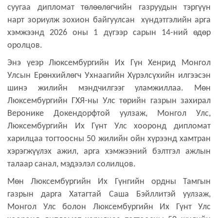
суугаа дипломат төлөөлөгчийн газруудын тэргүүн
нарт зориулж зохион байгуулсан хүндэтгэлийн арга
хэмжээнд 2026 оны 1 дүгээр сарын 14-ний өдөр
оролцов.
Энэ үеэр Люксембургийн Их Гүн Хенрид Монгол
Улсын Ерөнхийлөгч Ухнаагийн Хүрэлсүхийн илгээсэн
шинэ жилийн мэндчилгээг уламжиллаа. Мөн
Люксембургийн ГХЯ-ны Улс төрийн газрын захирал
Веронике Докендорфтой уулзаж, Монгол Улс,
Люксембургийн Их Гүнт Улс хооронд дипломат
харилцаа тогтоосны 50 жилийн ойн хүрээнд хамтран
хэрэгжүүлэх ажил, арга хэмжээний бэлтгэл ажлын
талаар санал, мэдээлэл солилцов.
Мөн Люксембургийн Их Гүнгийн ордны Тамгын
газрын дарга Хатагтай Саша Бэйллитэй уулзаж,
Монгол Улс болон Люксембургийн Их Гүнт Улс