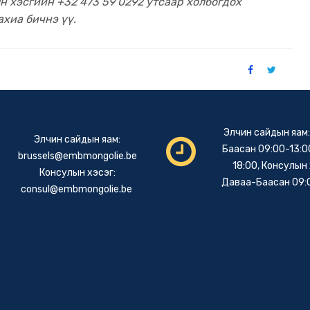
 хэсгийн +32 473 59 0292 утсаар холбогдох
ахиа бичнэ үү.
Элчин сайдын яам
Элчин сайдын яам:
Баасан 09:00-13:00
brussels@embmongolie.be
18:00, Консулын 
Консулын хэсэг:
Даваа-Баасан 09:
consul@embmongolie.be