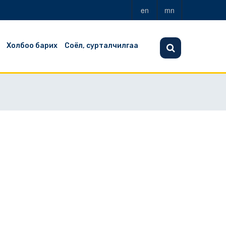
en
mn
Холбоо барих
Соёл, сурталчилгаа