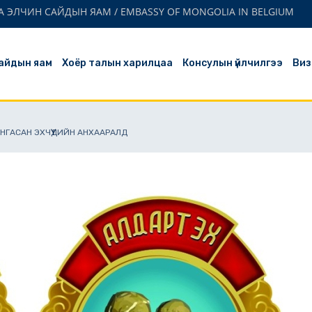
 ЭЛЧИН САЙДЫН ЯАМ / EMBASSY OF MONGOLIA IN BELGIUM
айдын яам
Хоёр талын харилцаа
Консулын үйлчилгээ
Виз
НГАСАН ЭХЧҮҮДИЙН АНХААРАЛД