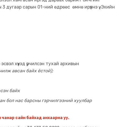
 3 дугаар сарын 01-ний өдрөөс өмнө ирүүлнэ үү. Эхийн
э эсвэл хүүхэд үрчилсэн тухай архивын
чилж авсан байх ёстой);
рсэн байх
сан бол нас барсны гэрчилгээний хуулбар
н чанар сайн байхад анхаарна уу.