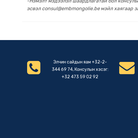
-Нэмэлт мэдээлэл шаардлагатай бол консулын
эсвэл
consul@embmongolie.be
мэйл хаягаар з
Элчин сайдын яам +32-2-
344 69 74, Консулын хэсэг:
+32 473 59 02 92