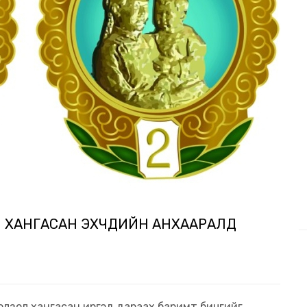
ХАНГАСАН ЭХЧҮҮДИЙН АНХААРАЛД
 болзол хангасан иргэд дараах баримт бичгийг