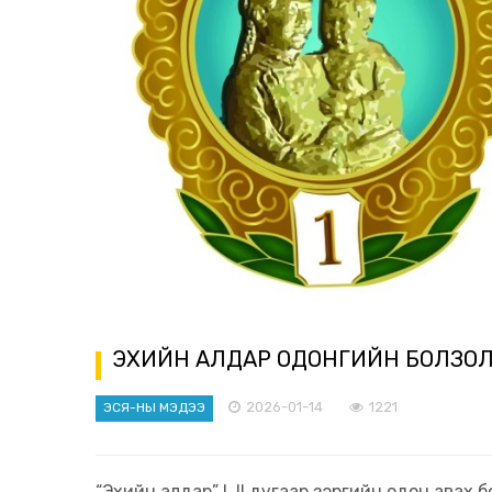
ЭХИЙН АЛДАР ОДОНГИЙН БОЛЗОЛ 
2026-01-14
1221
ЭСЯ-НЫ МЭДЭЭ
“Эхийн алдар” I, II дугаар зэргийн одон авах