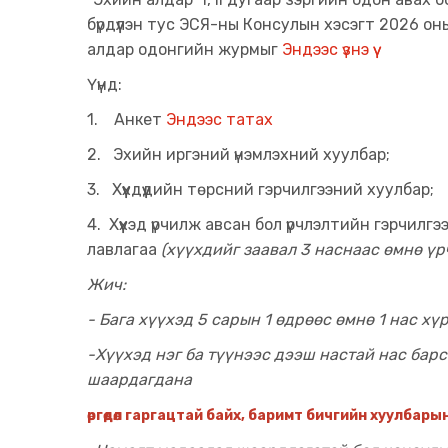
бүрдүүлэн тус ЭСЯ-ны Консулын хэсэгт 2026 оны
алдар одонгийн журмыг
Эндээс үзнэ үү
Үүнд:
1. Анкет
Эндээс татах
2. Эхийн иргэний үнэмлэхний хуулбар;
3. Хүүхдүүдийн төрсний гэрчилгээний хуулбар;
4. Хүүхэд үрчилж авсан бол үрчлэлтийн гэрчилгэ
лавлагаа
(хүүхдийг заавал 3 наснаас өмнө үр
Жич:
- Бага хүүхэд 5 сарын 1 өдрөөс өмнө 1 нас хү
-Хүүхэд нэг ба түүнээс дээш настай нас бар
шаардагдана
өргөдөл гаргацтай байх, баримт бичгийн хуулбары