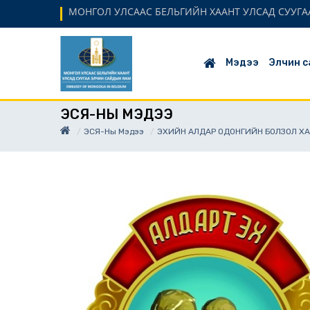
МОНГОЛ УЛСААС БЕЛЬГИЙН ХААНТ УЛСАД СУУГАА
Мэдээ
Элчин с
ЭСЯ-НЫ МЭДЭЭ
ЭСЯ-Ны Мэдээ
ЭХИЙН АЛДАР ОДОНГИЙН БОЛЗОЛ ХА