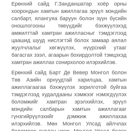
Ерөнхий сайд Г.Занданшатар хоёр орны
хоорондын хамтын ажиллагаа эрүүл мэндийн
салбарт, ялангуяа баруун болон зүүн бүсийн
оношлогооны төвүүдийг бэхжүүлэхэд
амжилттай хамтран ажилласныг тэмдэглээд
цаашид шууд нислэгтэй болох замаар аялал
жуулчлалыг хөгжүүлэх, нүүрсний утааг
багасгах зээл, агаарын бохирдолтой тэмцэхэд
хамтран ажиллах сонирхолоо илэрхийлэв.
Ерөнхий сайд Барт Де Вевер Монгол болон
Төв Азийн орнуудтай харилцаа, хамтын
ажиллагаагаа бэхжүүлэх зорилготой буйгаа
тэмдэглээд худалдааны хэмжээг нэмэгдүүлэх
боломжийг хамтран эрэлхийлэх, эрүүл
мэндийн салбарын хамтын ажиллагааг
гүнзгийрүүлэхийг дэмжиж ажиллахаа
илэрхийлэв. Мөн Монгол Улсад айлчлах