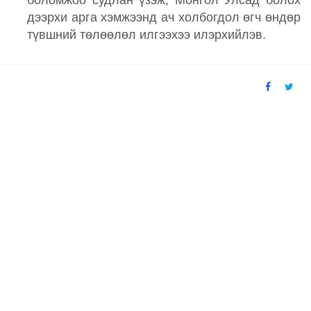
боломжоо судлан үзэж, Монгол Улсад болох
дээрхи арга хэмжээнд ач холбогдол өгч өндөр
түвшний төлөөлөл илгээхээ илэрхийлэв.