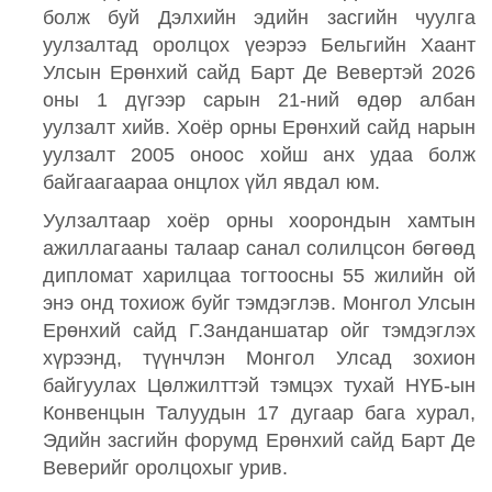
болж буй Дэлхийн эдийн засгийн чуулга
уулзалтад оролцох үеэрээ Бельгийн Хаант
Улсын Ерөнхий сайд Барт Де Вевертэй 2026
оны 1 дүгээр сарын 21-ний өдөр албан
уулзалт хийв. Хоёр орны Ерөнхий сайд нарын
уулзалт 2005 оноос хойш анх удаа болж
байгаагаараа онцлох үйл явдал юм.
Уулзалтаар хоёр орны хоорондын хамтын
ажиллагааны талаар санал солилцсон бөгөөд
дипломат харилцаа тогтоосны 55 жилийн ой
энэ онд тохиож буйг тэмдэглэв. Монгол Улсын
Ерөнхий сайд Г.Занданшатар ойг тэмдэглэх
хүрээнд, түүнчлэн Монгол Улсад зохион
байгуулах Цөлжилттэй тэмцэх тухай НҮБ-ын
Конвенцын Талуудын 17 дугаар бага хурал,
Эдийн засгийн форумд Ерөнхий сайд Барт Де
Веверийг оролцохыг урив.