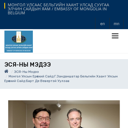
МОНГОЛ УЛСААС БЕЛЬГИЙН ХААНТ УЛСАД СУУГАА
ЭЛЧИН САЙДЫН ЯАМ / EMBASSY OF MONGOLIA IN
BELGIUM
en
mn
ЭСЯ-НЫ МЭДЭЭ
ЭСЯ-Ны Мэдээ
Монгол Улсын Ерөнхий Сайд Г.Занданшатар Бельгийн Хаант Улсын
Ерөнхий Сайд Барт Де Вевертэй Уулзав