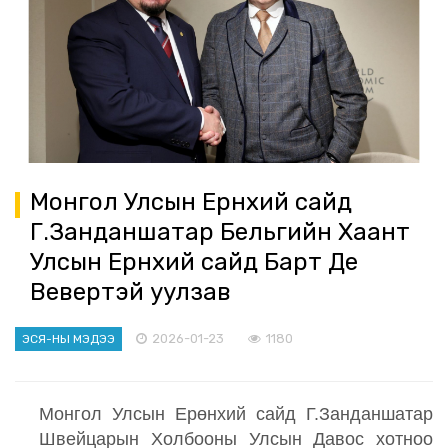
Монгол Улсын Ерөнхий сайд
Г.Занданшатар Бельгийн Хаант
Улсын Ерөнхий сайд Барт Де
Вевертэй уулзав
2026-01-23
1180
ЭСЯ-НЫ МЭДЭЭ
Монгол Улсын Ерөнхий сайд Г.Занданшатар
Швейцарын Холбооны Улсын Давос хотноо