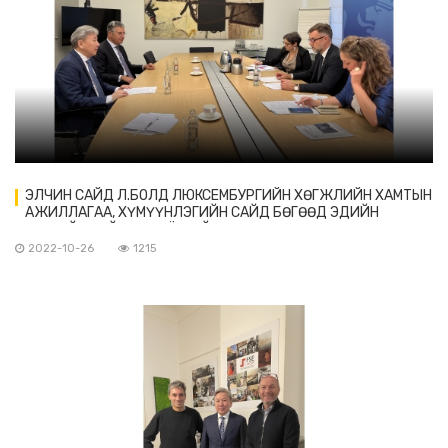
ЭЛЧИН САЙД Л.БОЛД ЛЮКСЕМБУРГИЙН ХӨГЖЛИЙН ХАМТЫН
АЖИЛЛАГАА, ХҮМҮҮНЛЭГИЙН САЙД БӨГӨӨД ЭДИЙН
ЗАСГИЙН САЙД Ф.ФАЁ-ТАЙ УУЛЗАВ
2022-10-26
1215