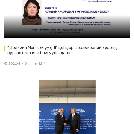
“Дэлхийн Монголчууд-II” цогц арга хэмжээний хүрээнд
сургалт зохион байгуулагдана
2022-11-10
1211