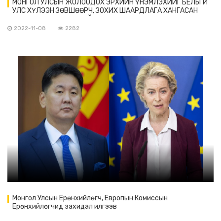
МОНГОЛ УЛСЫН ЖОЛООДОХ ЭРХИЙН ҮНЭМЛЭХИЙГ БЕЛЬГИ
УЛС ХҮЛЭЭН ЗӨВШӨӨРЧ, ЗОХИХ ШААРДЛАГА ХАНГАСАН
ТОХИОЛДОЛД БЕЛЬГИЙН ЖОЛООНЫ ҮНЭМЛЭХЭЭР СОЛЬЖ
ОЛГОХЫГ ЗӨВШӨӨРЛӨӨ
2022-11-08
2282
Монгол Улсын Ерөнхийлөгч, Европын Комиссын
Ерөнхийлөгчид захидал илгээв