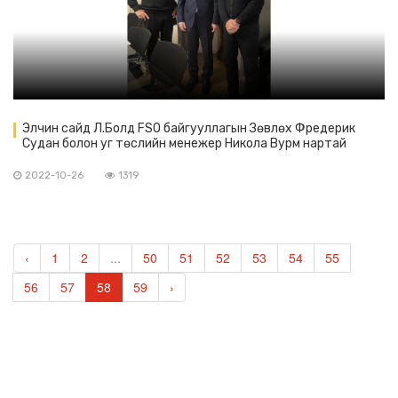
Элчин сайд Л.Болд FSO байгууллагын Зөвлөх Фредерик
Судан болон уг төслийн менежер Никола Вурм нартай
уулзав.
2022-10-26
1319
‹
1
2
...
50
51
52
53
54
55
56
57
58
59
›