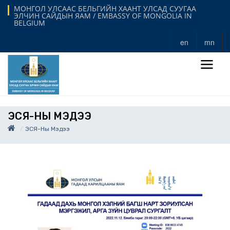
МОНГОЛ УЛСААС БЕЛЬГИЙН ХААНТ УЛСАД СУУГАА
ЭЛЧИН САЙДЫН ЯАМ / EMBASSY OF MONGOLIA IN
BELGIUM
en
mn
ЭСЯ-НЫ МЭДЭЭ
ЭСЯ-Ны Мэдээ