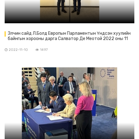
Элчин сайд Л.Болд Европын Парламентын Үндсэн хуулийн
байнгын хорооны дарга Салватор Де Меотой 2022 оны 11
дүгээр сарын 09-ний өдөр уулзав.
2022-11-10
1497