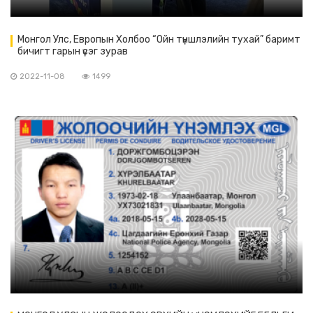
Монгол Улс, Европын Холбоо “Ойн түншлэлийн тухай” баримт
бичигт гарын үсэг зурав
2022-11-08
1499