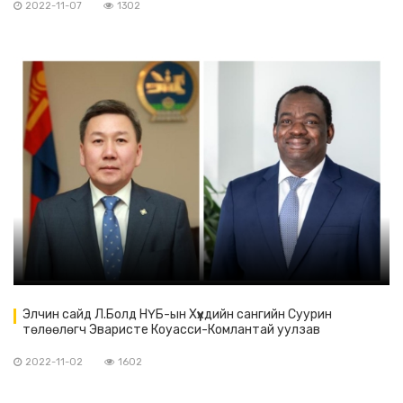
2022-11-07
1302
Элчин сайд Л.Болд НҮБ-ын Хүүхдийн сангийн Суурин
төлөөлөгч Эваристе Коуасси-Комлантай уулзав
2022-11-02
1602