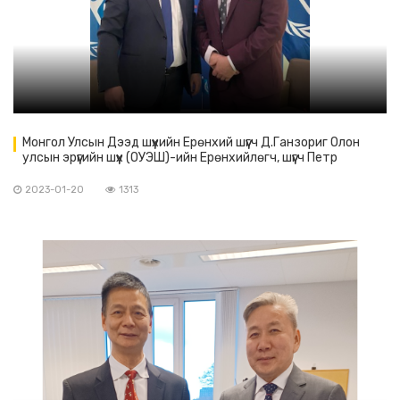
Монгол Улсын Дээд шүүхийн Ерөнхий шүүгч Д.Ганзориг Олон
улсын эрүүгийн шүүх (ОУЭШ)-ийн Ерөнхийлөгч, шүүгч Петр
Хофманскитэй уулзав.
2023-01-20
1313