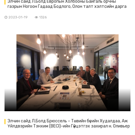
Элчин сайд Л.Болд Европын Холбооны Байгаль орчны
газрын Ногоон Гадаад Бодлого, Олон талт хэлтсийн дарга
х. Астрид Шомэйкэртэй уулзлаа.
2023-01-19
1326
Элчин сайд Л.Болд Брюссель – Төвийн бүсийн Худалдаа, Аж
Үйлдвэрийн Тэнхим (BECI)-ийн Гүйцэтгэх захирал н. Оливьер
Уиллокс-той уулзав.