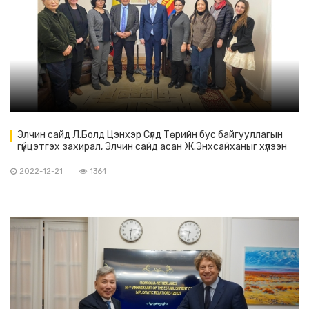
Элчин сайд Л.Болд Цэнхэр Сүлд Төрийн бус байгууллагын
гүйцэтгэх захирал, Элчин сайд асан Ж.Энхсайханыг хүлээн
авч уулзав
2022-12-21
1364