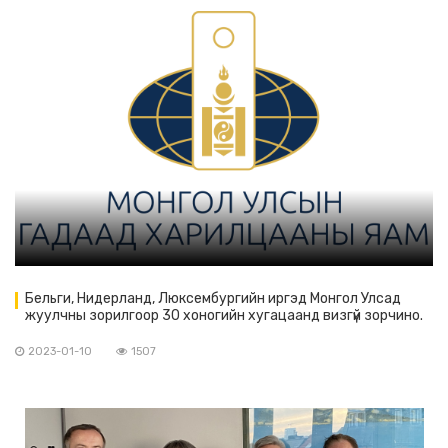
Бельги, Нидерланд, Люксембургийн иргэд Монгол Улсад
жуулчны зорилгоор 30 хоногийн хугацаанд визгүй зорчино.
2023-01-10
1507