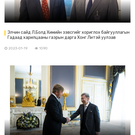
Элчин сайд Л.Болд Химийн зэвсгийг хориглох байгууллагын
Гадаад харилцааны газрын дарга Хонг Литэй уулзав
2023-01-19
1090