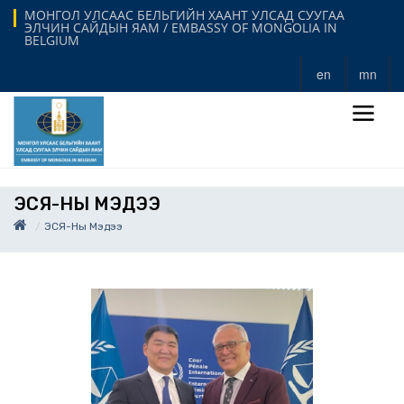
МОНГОЛ УЛСААС БЕЛЬГИЙН ХААНТ УЛСАД СУУГАА
ЭЛЧИН САЙДЫН ЯАМ / EMBASSY OF MONGOLIA IN
BELGIUM
en
mn
ЭСЯ-НЫ МЭДЭЭ
ЭСЯ-Ны Мэдээ