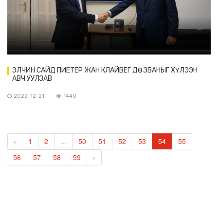
ЭЛЧИН САЙД ПИЕТЕР ЖАН КЛАЙВЕГ ДӨ ЗВАНЫГ ХҮЛЭЭН
АВЧ УУЛЗАВ
2022-12-21
1440
‹
1
2
...
50
51
52
53
54
55
56
57
58
59
›