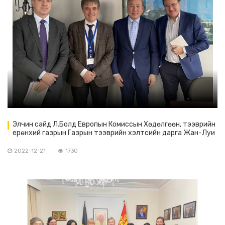
Элчин сайд Л.Болд Европын Комиссын Хөдөлгөөн, тээврийн
ерөнхий газрын Газрын тээврийн хэлтсийн дарга Жан-Луи
Колсонтой уулзав
2022-12-21
1730