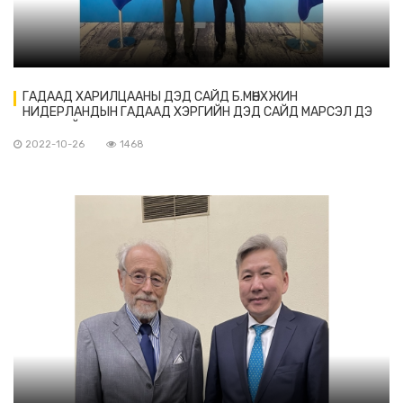
ГАДААД ХАРИЛЦААНЫ ДЭД САЙД Б.МӨНХЖИН
НИДЕРЛАНДЫН ГАДААД ХЭРГИЙН ДЭД САЙД МАРСЭЛ ДЭ
ВИНКТЭЙ УУЛЗАВ.
2022-10-26
1468