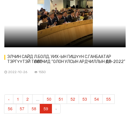
ЭЛЧИН САЙД Л.БОЛД, УИХ-ЫН ГИШҮҮН С.ГАНБААТАР
ТЭРГҮҮТЭЙ ТӨЛӨӨЛӨГЧИД “ОЛОН УЛСЫН АРДЧИЛЛЫН ӨДӨР-2022”
БАГА ХУРАЛД ОРОЛЦОВ
2022-10-26
1550
‹
1
2
...
50
51
52
53
54
55
56
57
58
59
›