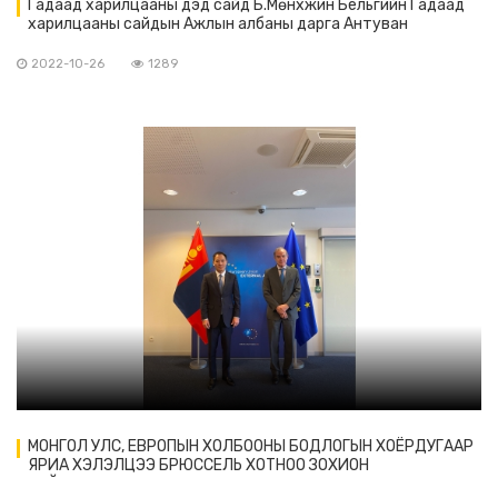
Гадаад харилцааны дэд сайд Б.Мөнхжин Бельгийн Гадаад
харилцааны сайдын Ажлын албаны дарга Антуван
Эврартай уулзав.
2022-10-26
1289
МОНГОЛ УЛС, ЕВРОПЫН ХОЛБООНЫ БОДЛОГЫН ХОЁРДУГААР
ЯРИА ХЭЛЭЛЦЭЭ БРЮССЕЛЬ ХОТНОО ЗОХИОН
БАЙГУУЛАГДАВ