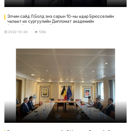
Элчин сайд Л.Болд энэ сарын 10-ны өдөр Брюсселийн
чөлөөт их сургуулийн Дипломат академийн
(https://www.ceris.be/) Ерөнхийлөгч ноён Гий Оливие
Фоортой уулзав
2022-10-26
1336