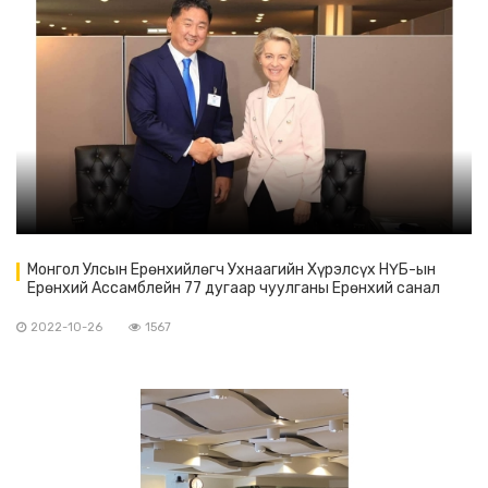
Монгол Улсын Ерөнхийлөгч Ухнаагийн Хүрэлсүх НҮБ-ын
Ерөнхий Ассамблейн 77 дугаар чуулганы Ерөнхий санал
шүүмжлэлд оролцох үеэрээ Европын Комиссын Ерөнхийлөгч
Урсула фон дер Лайен-тэй уулзав.
2022-10-26
1567