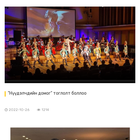
"Нүүдэлчдийн домог" тоглолт боллоо
2022-10-26
1214