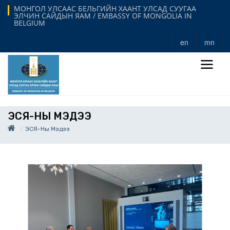
МОНГОЛ УЛСААС БЕЛЬГИЙН ХААНТ УЛСАД СУУГАА
ЭЛЧИН САЙДЫН ЯАМ / EMBASSY OF MONGOLIA IN
BELGIUM
en
mn
ЭСЯ-НЫ МЭДЭЭ
ЭСЯ-Ны Мэдээ