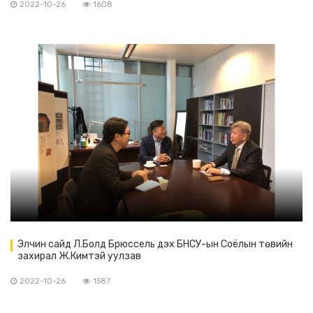
2022-10-26
1608
Элчин сайд Л.Болд Брюссель дэх БНСУ-ын Соёлын төвийн
захирал Ж.Кимтэй уулзав
2022-10-26
1587