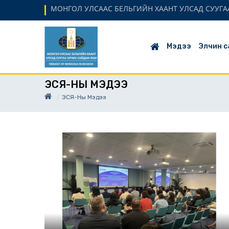
МОНГОЛ УЛСААС БЕЛЬГИЙН ХААНТ УЛСАД СУУГАА
Мэдээ
Элчин с
ЭСЯ-НЫ МЭДЭЭ
ЭСЯ-Ны Мэдээ