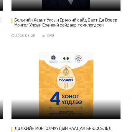
Н
Бельгийн Хаант Улсын Ерөнхий сайд Барт Дө Вэвер
Монгол Улсын Ерөнхий сайдаар томилогдсон
Н
Гомбожавын Занданшатарт баяр хүргэж, захидал
ирүүлэв.
2025-06-25
1098
ДЭЛХИЙН МОНГОЛЧУУДЫН НААДАМ БРЮССЕЛЬД