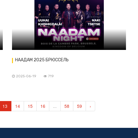
НААДАМ 2025 БРЮССЕЛЬ
2025-06-19
719
13
14
15
16
...
58
59
›