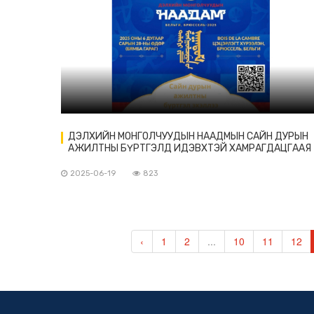
ДЭЛХИЙН МОНГОЛЧУУДЫН НААДМЫН САЙН ДУРЫН
АЖИЛТНЫ БҮРТГЭЛД ИДЭВХТЭЙ ХАМРАГДАЦГААЯ
2025-06-19
823
‹
1
2
...
10
11
12