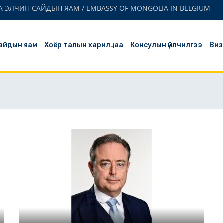
 ЭЛЧИН САЙДЫН ЯАМ / EMBASSY OF MONGOLIA IN BELGIUM
айдын яам
Хоёр талын харилцаа
Консулын үйлчилгээ
Виз