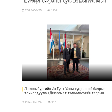
ШҮҮХИЙН СУРГАЛТЫН СҮЛЖЭЭ БАЙГУУЛЛАГЫН
ЕРӨНХИЙ НАРИЙН БИЧГИЙН ДАРГА ИНГРИД ДЕРВЬЮ
УУЛЗАВ
2025-06-25
1184
Люксембургийн Их Гүнт Улсын үндэсний баярыг
тохиолдуулан Дипломат төлөөлөгчийн газрын
тэргүүн нарыг Их Гүн Хенри болон Люксембург
хотын дарга нар хүлээн авч уулзав.
2025-06-24
1375