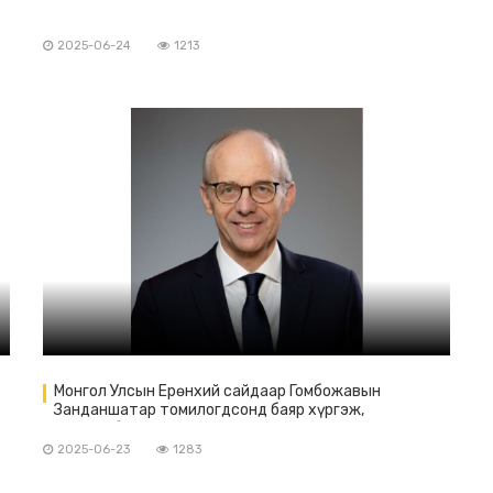
2025-06-24
1213
Монгол Улсын Ерөнхий сайдаар Гомбожавын
Занданшатар томилогдсонд баяр хүргэж,
Люксембургийн Их Гүнт Улсын Ерөнхий сайд Люк
Фриденээс захидал ирүүлэв
2025-06-23
1283