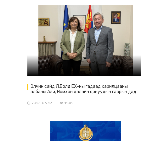
Элчин сайд Л.Болд ЕХ-ны гадаад харилцааны
албаны Ази, Номхон далайн орнуудын газрын дэд
захирал Паола Пампалони тэргүүтэй төлөөлөгчдий
хүлээн авч уулзав.
2025-06-23
1108