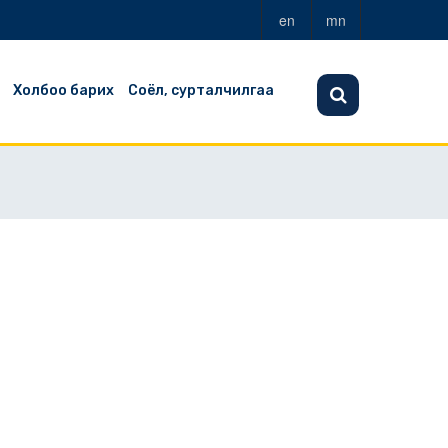
en
mn
Холбоо барих
Соёл, сурталчилгаа