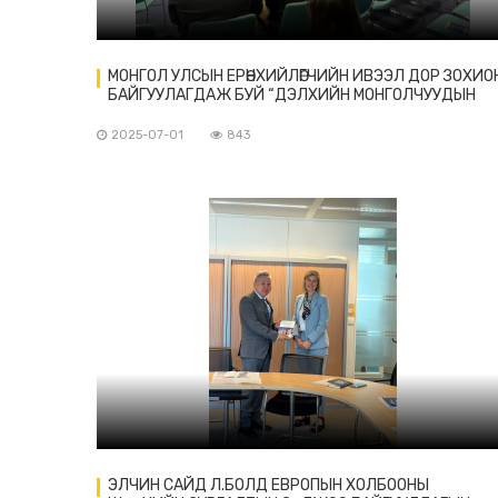
МОНГОЛ УЛСЫН ЕРӨНХИЙЛӨГЧИЙН ИВЭЭЛ ДОР ЗОХИО
БАЙГУУЛАГДАЖ БУЙ “ДЭЛХИЙН МОНГОЛЧУУДЫН
АНХДУГААР НААДАМ”-ЫН ХҮРЭЭНД МОНГОЛЧУУДЫ
АНХНЫ БИЗНЕС ФОРУМ ЗОХИОН БАЙГУУЛАГДЛАА
2025-07-01
843
ЭЛЧИН САЙД Л.БОЛД ЕВРОПЫН ХОЛБООНЫ