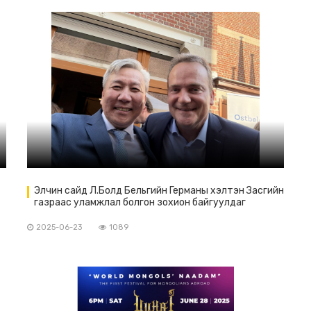
Элчин сайд Л.Болд Бельгийн Германы хэлтэн Засгийн
газраас уламжлал болгон зохион байгуулдаг
г
хүндэтгэлийн арга хэмжээнд оролцлоо.
2025-06-23
1089