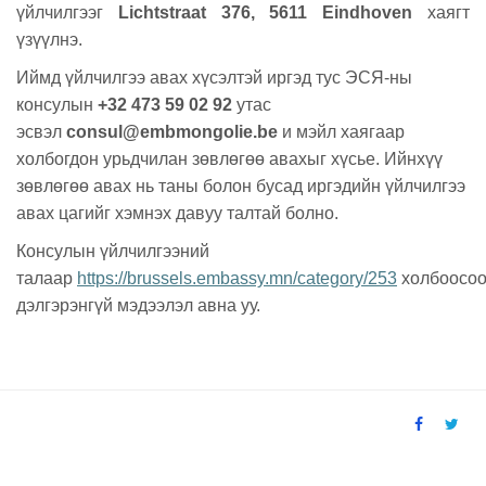
үйлчилгээг
Lichtstraat 376, 5611 Eindhoven
хаягт
үзүүлнэ.
Иймд үйлчилгээ авах хүсэлтэй иргэд тус ЭСЯ-ны
консулын
+32 473 59 02 92
утас
эсвэл
consul@embmongolie.be
и мэйл хаягаар
холбогдон урьдчилан зөвлөгөө авахыг хүсье. Ийнхүү
зөвлөгөө авах нь таны болон бусад иргэдийн үйлчилгээ
авах цагийг хэмнэх давуу талтай болно.
Консулын үйлчилгээний
талаар
https://brussels.embassy.mn/category/253
холбоосо
дэлгэрэнгүй мэдээлэл авна уу.