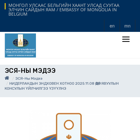
МОНГОЛ УЛСААС БЕЛЬГИЙН ХААНТ УЛСАД СУУГАА
ЭЛЧИН САЙДЫН ЯАМ / EMBASSY OF MONGOLIA IN
BELGIUM
en
mn
ЭСЯ-НЫ МЭДЭЭ
ЭСЯ-Ны Мэдээ
НИДЕРЛАНДЫН ЭНДХОВЕН ХОТНОО 2025.11.08 ӨДӨР ЯВУУЛЫН
КОНСУЛЫН ҮЙЛЧИЛГЭЭ ҮЗҮҮЛНЭ