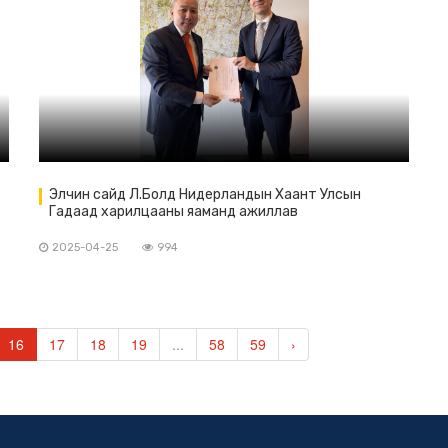
Элчин сайд Л.Болд Нидерландын Хаант Улсын
Гадаад харилцааны яаманд ажиллав
2025-04-25
994
16
17
18
19
...
58
59
›