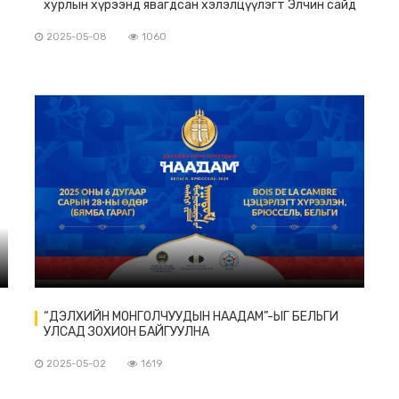
хурлын хүрээнд явагдсан хэлэлцүүлэгт Элчин сайд
Л.Болд оролцож үг хэллээ.
2025-05-08
1060
“ДЭЛХИЙН МОНГОЛЧУУДЫН НААДАМ”-ЫГ БЕЛЬГИ
УЛСАД ЗОХИОН БАЙГУУЛНА
2025-05-02
1619