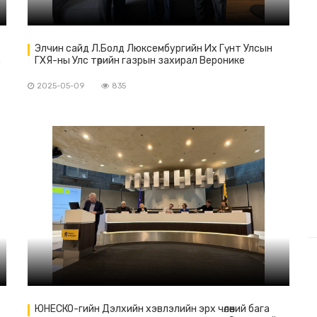
Элчин сайд Л.Болд Люксембургийн Их Гүнт Улсын
.
ГХЯ-ны Улс төрийн газрын захирал Веронике
Докендорфтой уулзав
2025-05-09
835
ЮНЕСКО-гийн Дэлхийн хэвлэлийн эрх чөлөөний бага