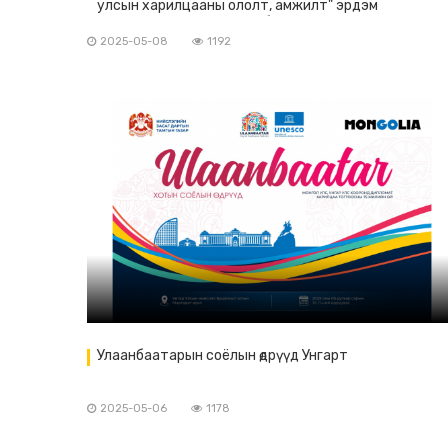
улсын харилцааны ололт, амжилт" эрдэм
шинжилгээ, судалгааны бага хуралд уригдан
оролцлоо
2025-05-08
1192
Улаанбаатарын соёлын өдрүүд Унгарт
2025-05-06
1178