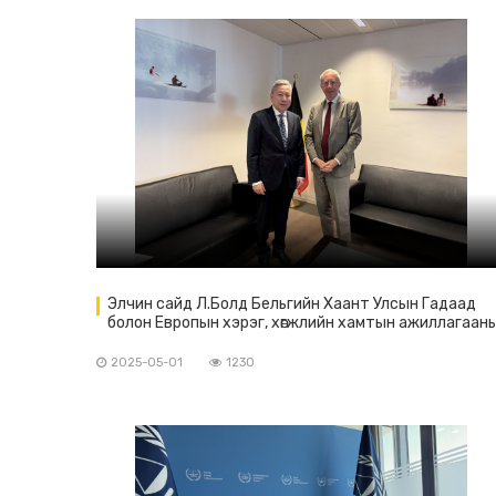
Элчин сайд Л.Болд Бельгийн Хаант Улсын Гадаад
болон Европын хэрэг, хөгжлийн хамтын ажиллагаан
яамны Ази, Номхон далайн газрын захирал
Ф.Делхейтэй уулзав
2025-05-01
1230