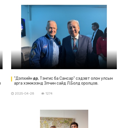
"Дэлхийн өдөр, Тэнгис ба Сансар" сэдэвт олон улсын
ы
арга хэмжээнд Элчин сайд Л.Болд оролцов.
2025-04-28
1274