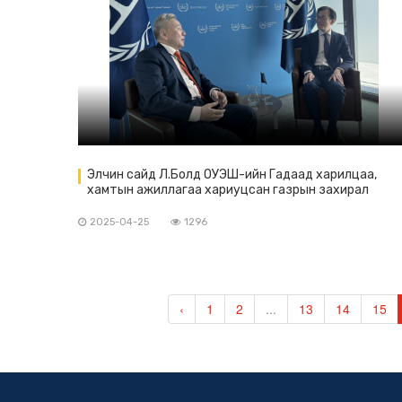
Элчин сайд Л.Болд ОУЭШ-ийн Гадаад харилцаа,
хамтын ажиллагаа хариуцсан газрын захирал
Кристиан Ф. Мартай уулзлаа
2025-04-25
1296
‹
1
2
...
13
14
15