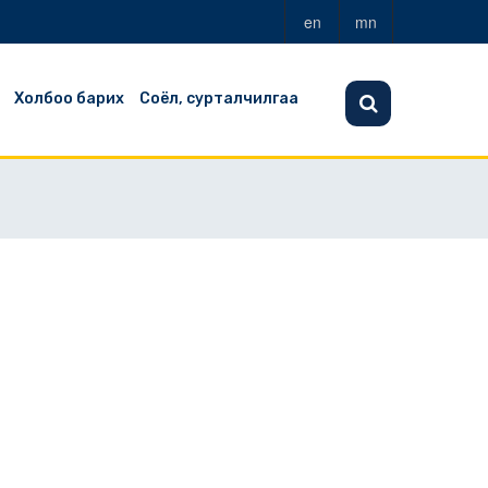
en
mn
Холбоо барих
Соёл, сурталчилгаа