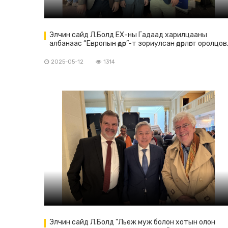
Элчин сайд Л.Болд ЕХ-ны Гадаад харилцааны
албанаас “Европын өдөр”-т зориулсан өдөрлөгт оролцов
2025-05-12
1314
Элчин сайд Л.Болд "Льеж муж болон хотын олон