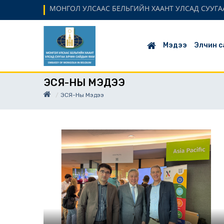
МОНГОЛ УЛСААС БЕЛЬГИЙН ХААНТ УЛСАД СУУГАА
Мэдээ
Элчин с
ЭСЯ-НЫ МЭДЭЭ
ЭСЯ-Ны Мэдээ