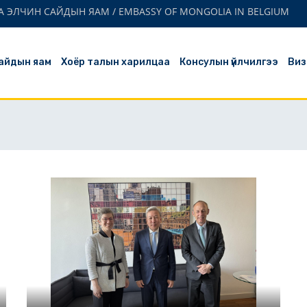
 ЭЛЧИН САЙДЫН ЯАМ / EMBASSY OF MONGOLIA IN BELGIUM
айдын яам
Хоёр талын харилцаа
Консулын үйлчилгээ
Виз