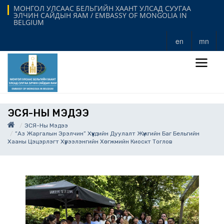
МОНГОЛ УЛСААС БЕЛЬГИЙН ХААНТ УЛСАД СУУГАА
ЭЛЧИН САЙДЫН ЯАМ / EMBASSY OF MONGOLIA IN
BELGIUM
en
mn
ЭСЯ-НЫ МЭДЭЭ
ЭСЯ-Ны Мэдээ
“Аз Жаргалын Эрэлчин” Хүүхдийн Дуулалт Жүжгийн Баг Бельгийн
Хааны Цэцэрлэгт Хүрээлэнгийн Хөгжмийн Киоскт Тоглов