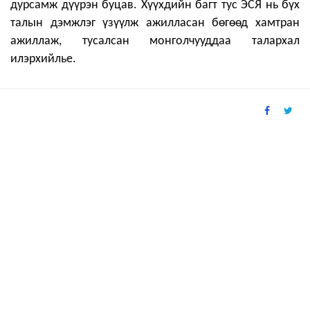
дурсамж дүүрэн буцав. Хүүхдийн багт тус ЭСЯ нь бүх
талын дэмжлэг үзүүлж ажилласан бөгөөд хамтран
ажиллаж, тусалсан монголчууддаа талархал
илэрхийлье.