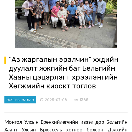
“Аз жаргалын эрэлчин” хүүхдийн
дуулалт жүжгийн баг Бельгийн
Хааны цэцэрлэгт хүрээлэнгийн
Хөгжмийн киоскт тоглов
2025-07-08
1385
ЭСЯ-НЫ МЭДЭЭ
Монгол Улсын Ерөнхийлөгчийн ивээл дор Бельгийн
Хаант Улсын Брюссель хотноо болсон Дэлхийн