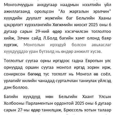
Монголчуудын анхдугаар наадмын нээлтийн үйл
ажиллагаанд оролцсон
“Аз жаргалын эрэлчин”
хүүхдийн дуулалт жүжгийн баг Бельгийн Хааны
цэцэрлэгт хүрээлэнгийн Хөгжмийн киоскт 2025 оны 6
дугаар сарын 29-ний өдөр хэсэгчилсэн тоглолтоо
хийж, Элчин сайд Л.Болд багийн хамт олонд баяр
хүргэж,
Монголын ирээдүй болсон авьяаслаг
хүүхдүүддээ уран бүтээлд нь өндөр амжилт хүсэв.
Т
оглолтыг суугаа орны иргэдээс гадна
Европын улс
орнуудад оршин суугаа монгол иргэд зорин ирж,
сонирхсон бөгөөд тус тоглолт нь Монгол өв соёл,
урлагийг хилийн чанадад сурталчлан таниулах үйлсэд
дэм боллоо.
Б
агийн хүүхдүүд мөн
Бeльгийн Хаант Улсын
Холбооны Парламентын ордонтой 2025 оны 6 дугаар
сарын 27-ны өдөр танилцаж, Брюссель хотын талаар