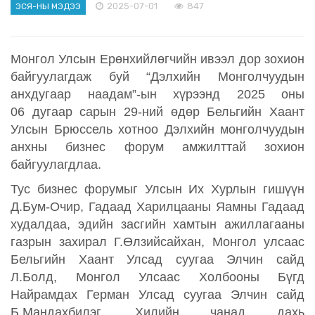
2025-07-01
847
ЭСЯ-НЫ МЭДЭЭ
Монгол Улсын Ерөнхийлөгчийн ивээл дор зохион
байгуулагдаж буй “Дэлхийн Монголчуудын
анхдугаар наадам”-
ын хүрээнд
2025
оны
06
дугаар сарын
2
9
-н
ий
өдөр Бел
ьгийн Хаант
Улсын Брюссель хотноо Дэлхийн монголчуудын
анхны бизнес форум амжилттай зохион
байгуулагдлаа.
Тус
бизнес форумыг
Улсын Их Хурлын гишүүн
Д.Бум-Очир,
Гадаад Харилцааны Яамны
Гадаад
худалдаа, эдийн засгийн хамтын ажиллагааны
газрын захирал Г.Өлзийсайхан
,
Монгол улсаас
Бельгийн Хаант Улсад суугаа Элчин сайд
Л.Болд
, Монгол Улсаас Холбооны Бүгд
Найрамдах Герман Улсад суугаа Элчин сайд
Б.Мандахбилэг, Хилийн чанад дахь