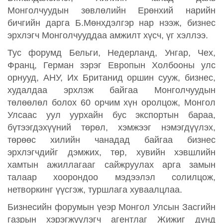
Монголчуудын зөвлөлийн Ерөнхий нарийн
бичгийн дарга Б.Мөнхдэлгэр
нар нээж
, бизнес
эрхлэгч Монголчууддаа амжилт хүсч,
үг хэллээ
.
Тус форумд Бельги, Недерланд, Унгар, Чех,
Франц, Герман зэрэг
Европын Холбооны улс
орнууд, АНУ, Их Британид оршин сууж, бизнес,
худалдаа эрхлэж байгаа Монголчуудын
төлөөлөл болох 60 орчим хүн оролцож, Монгол
Улсаас уул уурхайн бус экспортын бараа,
бүтээгдэхүүний төрөл, хэмжээг нэмэгдүүлэх,
төрөөс хилийн чанадад байгаа бизнес
эрхлэгчдийг дэмжих, төр, хувийн хэвшлийн
хамтын ажиллагааг сайжруулах арга замын
талаар хоорондоо мэдээлэл солилцож,
нетворкинг үүсгэж, туршлага хуваалцлаа.
Бизнесийн форумын үеэр Монгол Улсын Засгийн
газрын хэрэгжүүлэгч агентлаг Жижиг дунд