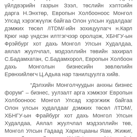
үйлдвэрийн газрын Зээл, төслийн хэлтсийн
дарга Н.Энхтөр, Европын Холбооноос Монгол
Улсад хэрэгжүүлж байгаа Олон улсын худалдааг
дэмжих төсөл /ITDM/-ийн зохицуулагч н.Карл
Крюг нар үндсэн илтгэгчээр оролцож, ХБНГУ-ын
Фрэйбург хот дахь Монгол Улсын Худалдаа,
аялал жуулчлал, мэдээллийн төвийн захирал
С.Бадамхатан, С.Бадамхорол, Европын Холбоон
дахь Монголын бизнесийн зөвлөлийн
Ерөнхийлөгч Ц.Адьяа нар танилцуулга хийв.
“Дэлхийн Монголчуудын
анхны бизнес
форум
”
–
бизнес
,
уулзалт арга хэмжээг
Европын
Холбооноос Монгол Улсад хэрэгжиж байгаа
Олон улсын худалдааг дэмжих төсөл /ITDM/,
ХБНГУ-ын Фрайбург хот дахь Монгол Улсын
Худалдаа, Аялал жуулчлал мэдээллийн төв,
Монгол Улсын Гадаад Харилцааны Яам, Жижиг,