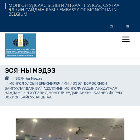
МОНГОЛ УЛСААС БЕЛЬГИЙН ХААНТ УЛСАД СУУГАА
ЭЛЧИН САЙДЫН ЯАМ / EMBASSY OF MONGOLIA IN
BELGIUM
en
mn
ЭСЯ-НЫ МЭДЭЭ
ЭСЯ-Ны Мэдээ
МОНГОЛ УЛСЫН ЕРӨНХИЙЛӨГЧИЙН ИВЭЭЛ ДОР ЗОХИОН
БАЙГУУЛАГДАЖ БУЙ “ДЭЛХИЙН МОНГОЛЧУУДЫН АНХДУГААР
НААДАМ”-ЫН ХҮРЭЭНД МОНГОЛЧУУДЫН АНХНЫ БИЗНЕС ФОРУМ
ЗОХИОН БАЙГУУЛАГДЛАА