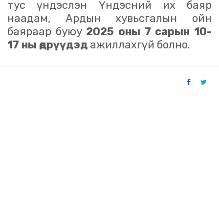
тус үндэслэн Үндэсний их баяр
наадам, Ардын хувьсгалын ойн
баяраар буюу
2025 оны 7 сарын 10-
17 ны өдрүүдэд
ажиллахгүй болно.