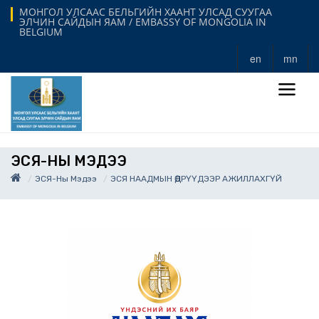
МОНГОЛ УЛСААС БЕЛЬГИЙН ХААНТ УЛСАД СУУГАА
ЭЛЧИН САЙДЫН ЯАМ / EMBASSY OF MONGOLIA IN
BELGIUM
en
mn
ЭСЯ-НЫ МЭДЭЭ
ЭСЯ-Ны Мэдээ
ЭСЯ НААДМЫН ӨДРҮҮДЭЭР АЖИЛЛАХГҮЙ