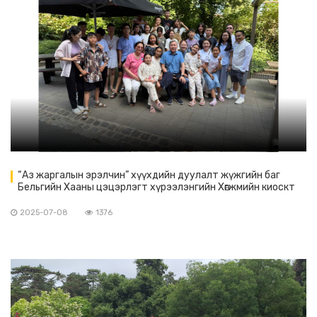
“Аз жаргалын эрэлчин” хүүхдийн дуулалт жүжгийн баг
Бельгийн Хааны цэцэрлэгт хүрээлэнгийн Хөгжмийн киоскт
тоглов
2025-07-08
1376