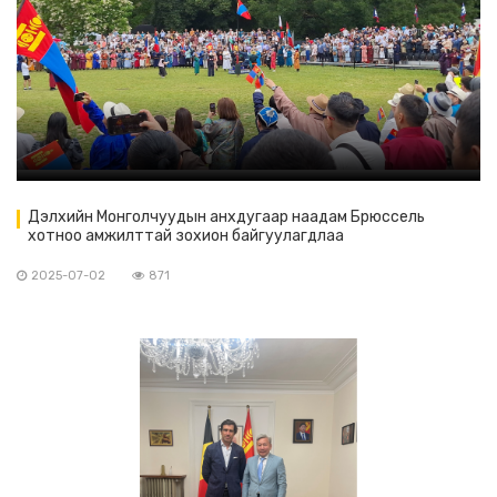
Дэлхийн Монголчуудын анхдугаар наадам Брюссель
хотноо амжилттай зохион байгуулагдлаа
2025-07-02
871