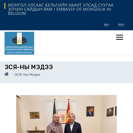
МОНГОЛ УЛСААС БЕЛЬГИЙН ХААНТ УЛСАД СУУГАА
ЭЛЧИН САЙДЫН ЯАМ / EMBASSY OF MONGOLIA IN
BELGIUM
en
mn
ЭСЯ-НЫ МЭДЭЭ
ЭСЯ-Ны Мэдээ