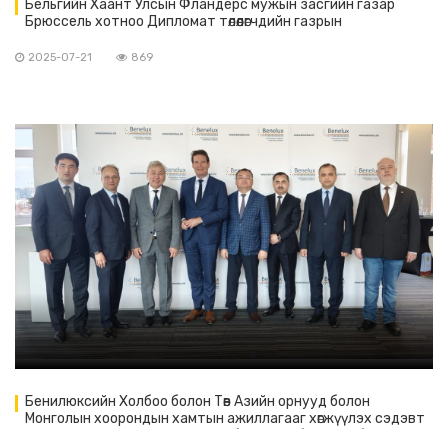
Бельгийн Хаант Улсын Фландерс мужын засгийн газар
Брюссель хотноо Дипломат төлөөлөгчдийн газрын
тэргүүнүүдийг Фландерсын өдрийг тохиолдуулан хүлээн авч
уулзалт хийлээ.
2025-07-21
869
Бенилюксийн Холбоо болон Төв Азийн орнууд болон
Монголын хоорондын хамтын ажиллагааг хөгжүүлэх сэдэвт
ажил хэргийн уулзалт тус холбооны төв байранд боллоо