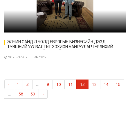
ЭЛЧИН САЙД Л.БОЛД ЕВРОПЫН БИЗНЕСИЙН ДЭЭД
ТҮВШНИЙ УУЛЗАЛТЫГ ЗОХИОН БАЙГУУЛАГЧ ЕРӨНХИЙ
ЗАХИРАЛ АРНУ ТАЙСОНТОЙ УУЛЗАВ
2025-07-02
1125
‹
1
2
...
9
10
11
12
13
14
15
...
58
59
›