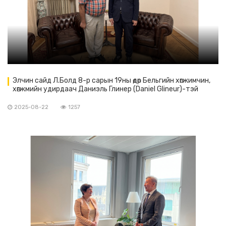
Элчин сайд Л.Болд 8-р сарын 19ны өдөр Бельгийн хөгжимчин,
хөгжмийн удирдаач Даниэль Глинер (Daniel Glineur)-тэй
уулзлаа.
2025-08-22
1257