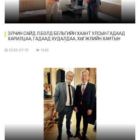
ЭЛЧИН САЙД Л.БОЛД БЕЛЬГИЙН ХААНТ УЛСЫН ГАДААД
ХАРИЛЦАА, ГАДААД ХУДАЛДАА, ХӨГЖЛИЙН ХАМТЫН
АЖИЛЛАГААНЫ ЯАМНЫ ХОЁР ТАЛЫН ХАРИЛЦАА
ХАРИУЦСАН ЕРӨНХИЙ ЗАХИРАЛ ХАТАГТАЙ БИРЖИТ
2025-07-31
1263
СТИВЕНСТЭЙ УУЛЗАВ