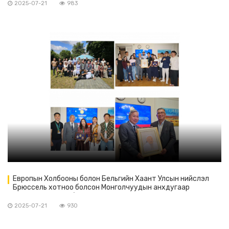
2025-07-21
983
Европын Холбооны болон Бельгийн Хаант Улсын нийслэл
Брюссель хотноо болсон Монголчуудын анхдугаар
наадмын зохион байгуулагчид ажлаа дүгнэн хуралдлаа.
2025-07-21
930