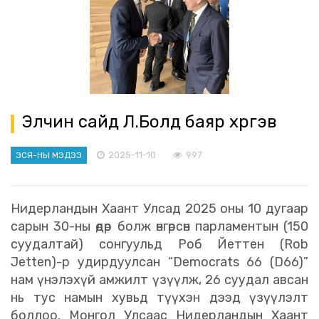
Элчин сайд Л.Болд баяр хүргэв
2025-11-10
997
ЭСЯ-НЫ МЭДЭЭ
Нидерландын Хаант Улсад 2025 оны 10 дугаар
сарын 30-ны өдөр болж өнгөрсөн парламентын (150
суудалтай) сонгуульд Роб Йеттен (Rob
Jetten)-р удирдуулсан “Democrats 66 (D66)”
нам үнэлэхүй амжилт үзүүлж, 26 суудал авсан
нь тус намын хувьд түүхэн дээд үзүүлэлт
боллоо. Монгол Улсаас Нидерландын Хаант