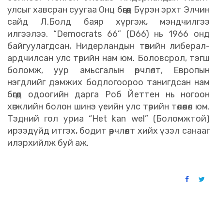
улсыг хавсран суугаа Онц бөгөөд Бүрэн эрхт Элчин
сайд Л.Болд баяр хүргэж, мэндчилгээ
илгээлээ. “Democrats 66” (D66) нь 1966 онд
байгуулагдсан, Нидерландын төвийн либерал-
ардчилсан улс төрийн нам юм. Боловсрол, тэгш
боломж, уур амьсгалын өөрчлөлт, Европын
нэгдлийг дэмжих бодлогоороо танигдсан нам
бөгөөд одоогийн дарга Роб Йеттен нь ногоон
хөгжлийн болон шинэ үеийн улс төрийн төлөөлөл юм.
Тэдний гол уриа “Het kan wel” (Боломжтой)
ирээдүйд итгэх, бодит өөрчлөлт хийх үзэл санааг
илэрхийлж буй аж.