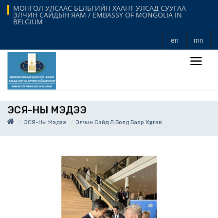
МОНГОЛ УЛСААС БЕЛЬГИЙН ХААНТ УЛСАД СУУГАА
ЭЛЧИН САЙДЫН ЯАМ / EMBASSY OF MONGOLIA IN
BELGIUM
en
mn
ЭСЯ-НЫ МЭДЭЭ
ЭСЯ-Ны Мэдээ
Элчин Сайд Л.Болд Баяр Хүргэв