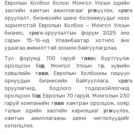
Европын Холбоо болон Монгол Улсын эдийн
засгийн хамтын ажиллагааг өргөжүүлэх, хөрөнгө
оруулалт, бизнесийн шинэ боломжуудыг нээх
зорилготой Европын Холбоо – Монгол Улсын
бизнес, хөрөнгө оруулалтын форум 2025 энэ
сарын 15–16-нд Улаанбаатар хотноо анх
удаагаа амжилттай зохион байгуулагдлаа.
Тус форумд 700 гаруй төлөөлөгч бүртгүүлж
оролцсон бөгөөд Монгол Улсын төр, хувийн
хэвшлийн төлөөлөл, Европын Холбооны гишүүн
орнуудын бизнесийн байгууллага, хөрөнгө
оруулагчид, бодлого тодорхойлогчид
оролцсон бөгөөд Европын 70 гаруй, Монголын 230
гаруй компанийн төлөөлөл хамтран оролцож, хоёр
талын эдийн засгийн харилцааг өргөжүүлэх,
хамтын ажиллагааны шинэ чиглэлүүдийг
хэлэлцлээ.