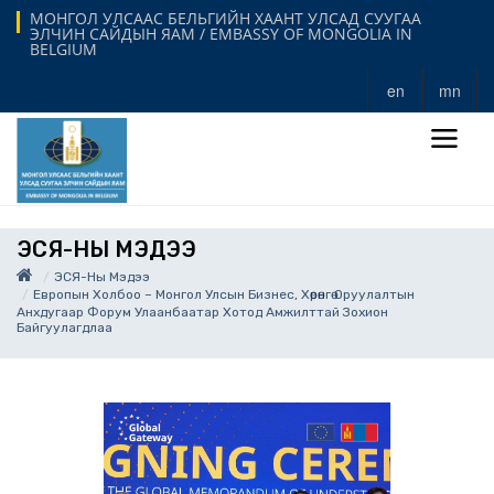
МОНГОЛ УЛСААС БЕЛЬГИЙН ХААНТ УЛСАД СУУГАА
ЭЛЧИН САЙДЫН ЯАМ / EMBASSY OF MONGOLIA IN
BELGIUM
en
mn
ЭСЯ-НЫ МЭДЭЭ
ЭСЯ-Ны Мэдээ
Европын Холбоо – Монгол Улсын Бизнес, Хөрөнгө Оруулалтын
Анхдугаар Форум Улаанбаатар Хотод Амжилттай Зохион
Байгуулагдлаа