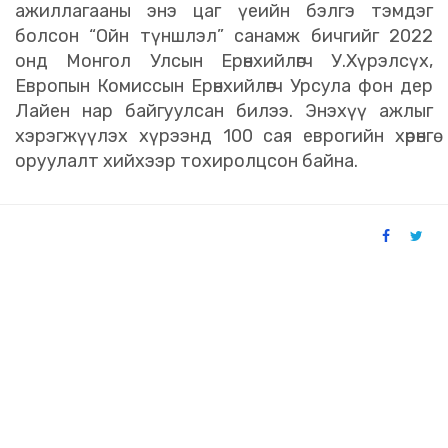
ажиллагааны энэ цаг үеийн бэлгэ тэмдэг
болсон “Ойн түншлэл” санамж бичгийг 2022
онд Монгол Улсын Ерөнхийлөгч У.Хүрэлсүх,
Европын Комиссын Ерөнхийлөгч Урсула фон дер
Лайен нар байгуулсан билээ. Энэхүү ажлыг
хэрэгжүүлэх хүрээнд 100 сая еврогийн хөрөнгө
оруулалт хийхээр тохиролцсон байна.