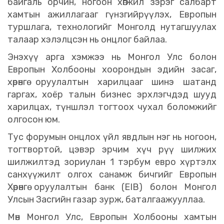
байгаль орчин, ногоон хөгжил зэрэг салбарт
хамтын ажиллагааг гүнзгийрүүлэх, Европын
туршлага, технологийг Монголд нутагшуулах
талаар хэлэлцсэн нь онцлог байлаа.
Энэхүү арга хэмжээ нь Монгол Улс болон
Европын Холбооны хоорондын эдийн засаг,
хөрөнгө оруулалтын харилцааг шинэ шатанд
гаргах, хоёр талын бизнес эрхлэгчдэд шууд
харилцах, түншлэл тогтоох чухал боломжийг
олгосон юм.
Тус форумын онцлох үйл явдлын нэг нь ногоон,
тогтвортой, цэвэр эрчим хүч рүү шилжих
шилжилтэд зориулан 1 тэрбум евро хүртэлх
санхүүжилт олгох санамж бичгийг Европын
Хөрөнгө оруулалтын банк (EIB) болон Монгол
Улсын Засгийн газар зурж, баталгаажууллаа.
Мөн Монгол Улс, Европын Холбооны хамтын