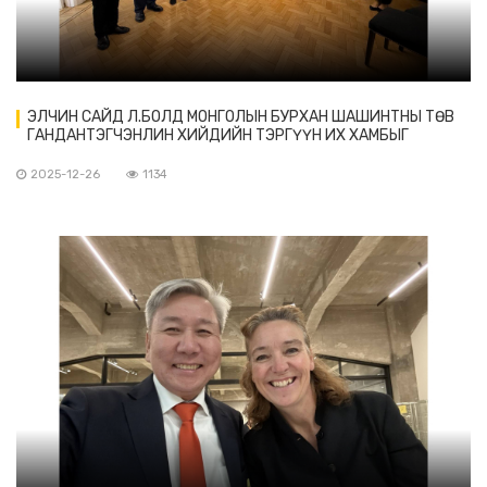
ЭЛЧИН САЙД Л.БОЛД МОНГОЛЫН БУРХАН ШАШИНТНЫ ТӨВ
ГАНДАНТЭГЧЭНЛИН ХИЙДИЙН ТЭРГҮҮН ИХ ХАМБЫГ
ХҮЛЭЭН АВЧ УУЛЗАВ
2025-12-26
1134