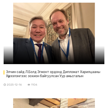
Элчин сайд Л.Болд Эгмонт ордонд Дипломат Харилцааны
Хүрээлэнгээс зохион байгуулсан Уур амьсгалын
өөрчлөлтийн талаархи COP30 бага хурлын үр дүн, түүний Европ
болон дэлхийн бодлогод үзүүлэх нөлөөллийн талаар
2025-12-16
1106
хэлэлцүүлэгт оролцлоо.