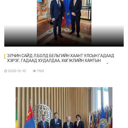
ЭЛЧИН САЙД Л.БОЛД БЕЛЬГИЙН ХААНТ УЛСЫН ГАДААД
ХЭРЭГ, ГАДААД ХУДАЛДАА, ХӨГЖЛИЙН ХАМТЫН
АЖИЛЛАГААНЫ ЯАМНЫ КОНСУЛЫН ГАЗРЫН ЕРӨНХИЙ
ЗАХИРАЛ ЙОРИС САЛДЕНТЭЙ УУЛЗАВ
2025-12-10
1163