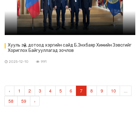
Хууль зүй, дотоод хэргийн сайд Б.Энхбаяр Химийн Зэвсгийг
Хориглох Байгууллагад зочлов
2025-12-10
991
‹
1
2
3
4
5
6
7
8
9
10
...
58
59
›