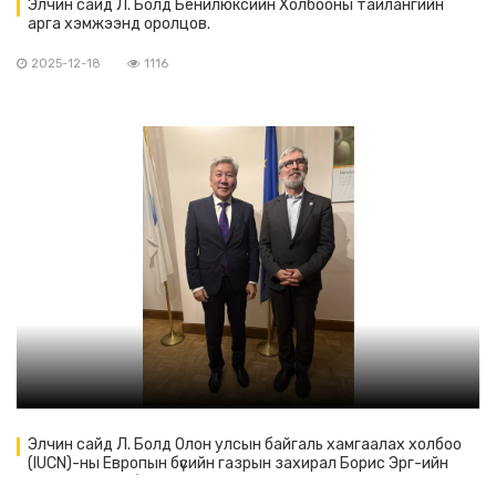
Элчин сайд Л. Болд Бенилюксийн Холбооны тайлангийн
арга хэмжээнд оролцов.
2025-12-18
1116
Элчин сайд Л. Болд Олон улсын байгаль хамгаалах холбоо
(IUCN)-ны Европын бүсийн газрын захирал Борис Эрг-ийн
урилгаар тус байгууллагын оны эцсийн арга хэмжээнд