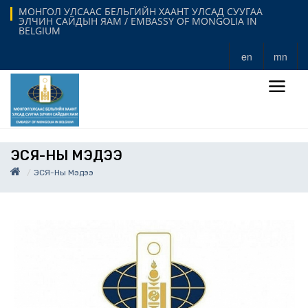
МОНГОЛ УЛСААС БЕЛЬГИЙН ХААНТ УЛСАД СУУГАА
ЭЛЧИН САЙДЫН ЯАМ / EMBASSY OF MONGOLIA IN
BELGIUM
en
mn
ЭСЯ-НЫ МЭДЭЭ
ЭСЯ-Ны Мэдээ