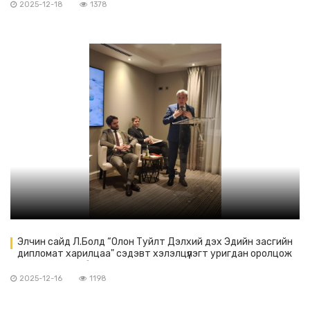
оролцов.
2025-12-18
1378
Элчин сайд Л.Болд “Олон Туйлт Дэлхий дэх Эдийн засгийн
дипломат харилцаа" сэдэвт хэлэлцүүлэгт уригдан оролцож
Монгол улсын байр суурийг илэрхийлж илтгэл тавилаа.
2025-12-16
1198