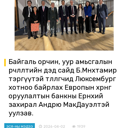
Байгаль орчин, уур амьсгалын
өөрчлөлтийн дэд сайд Б.Мөнхтамир
тэргүүтэй төлөөлөгчид Люксембург
хотноо байрлах Европын хөрөнгө
оруулалтын банкны Ерөнхий
захирал Андрю МакДауэлтэй
уулзав.
2026-04-02
1939
ЭСЯ-НЫ МЭДЭЭ