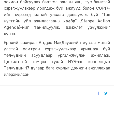
зохион байгуулах бэлтгэл ажлын явц, тус банктай
хэрэгжүүлэхээр яригдаж буй ажлууд болон COP17-
ийн хүрээнд манай улсаас дэвшүүлж буй “Тал
нутгийн үйл ажиллагааны хөтөлбөр” (Steppe Action
Agenda)-ийг танилцуулж, дэмжлэг үзүүлэхийг
хүсэв.
Ерөнхий захирал Андрю МакДауэлийн зүгээс манай
улстай хамтран хэрэгжүүлэхээр ярилцаж буй
төслүүдийн асуудлаар үргэлжлүүлэн ажиллаж,
Цөлжилттэй тэмцэх тухай НҮБ-ын конвенцын
Талуудын 17 дугаар бага хурлыг дэмжин ажиллахаа
илэрхийлсэн.