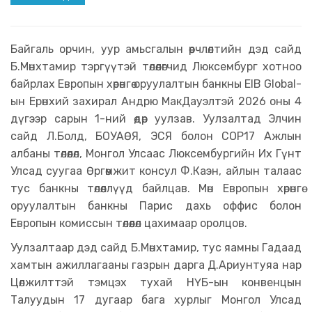
Байгаль орчин, уур амьсгалын өөрчлөлтийн дэд сайд
Б.Мөнхтамир тэргүүтэй төлөөлөгчид Люксембург хотноо
байрлах Европын хөрөнгө оруулалтын банкны EIB Global-
ын Ерөнхий захирал Андрю МакДауэлтэй 2026 оны 4
дүгээр сарын 1-ний өдөр уулзав. Уулзалтад Элчин
сайд Л.Болд, БОУАӨЯ, ЭСЯ болон СОР17 Ажлын
албаны төлөөлөл, Монгол Улсаас Люксембургийн Их Гүнт
Улсад суугаа Өргөмжит консул Ф.Каэн, айлын талаас
тус банкны төлөөллүүд байлцав. Мөн Европын хөрөнгө
оруулалтын банкны Парис дахь оффис болон
Европын комиссын төлөөлөл цахимаар оролцов.
Уулзалтаар дэд сайд Б.Мөнхтамир, тус яамны Гадаад
хамтын ажиллагааны газрын дарга Д.Ариунтуяа нар
Цөлжилттэй тэмцэх тухай НҮБ-ын конвенцын
Талуудын 17 дугаар бага хурлыг Монгол Улсад