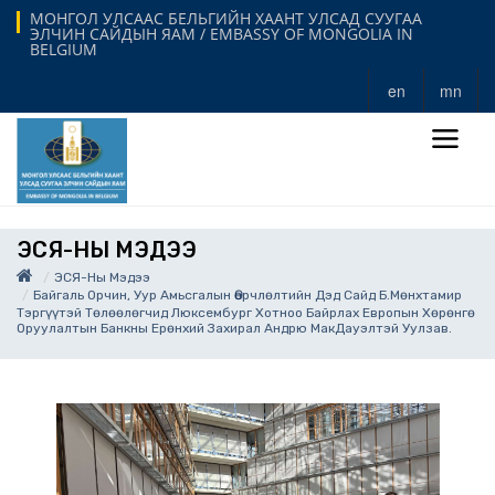
МОНГОЛ УЛСААС БЕЛЬГИЙН ХААНТ УЛСАД СУУГАА
ЭЛЧИН САЙДЫН ЯАМ / EMBASSY OF MONGOLIA IN
BELGIUM
en
mn
ЭСЯ-НЫ МЭДЭЭ
ЭСЯ-Ны Мэдээ
Байгаль Орчин, Уур Амьсгалын Өөрчлөлтийн Дэд Сайд Б.Мөнхтамир
Тэргүүтэй Төлөөлөгчид Люксембург Хотноо Байрлах Европын Хөрөнгө
Оруулалтын Банкны Ерөнхий Захирал Андрю МакДауэлтэй Уулзав.