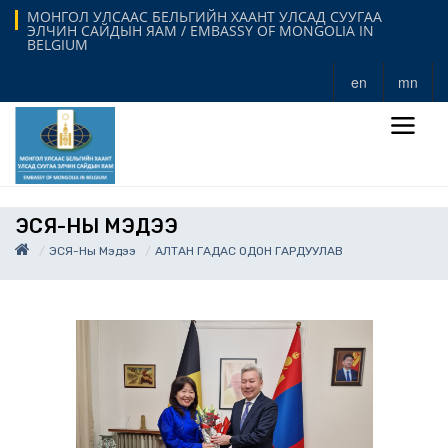
МОНГОЛ УЛСААС БЕЛЬГИЙН ХААНТ УЛСАД СУУГАА
ЭЛЧИН САЙДЫН ЯАМ / EMBASSY OF MONGOLIA IN
BELGIUM
en
mn
ЭСЯ-НЫ МЭДЭЭ
ЭСЯ-Ны Мэдээ
АЛТАН ГАДАС ОДОН ГАРДУУЛАВ