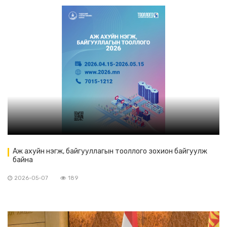
Аж ахуйн нэгж, байгууллагын тооллого зохион байгуулж
байна
2026-05-07
189