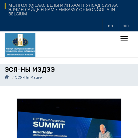
МОНГОЛ УЛСААС БЕЛЬГИЙН ХААНТ УЛСАД СУУГАА
ЭЛЧИН САЙДЫН ЯАМ / EMBASSY OF MONGOLIA IN
BELGIUM
en
mn
ЭСЯ-НЫ МЭДЭЭ
ЭСЯ-Ны Мэдээ