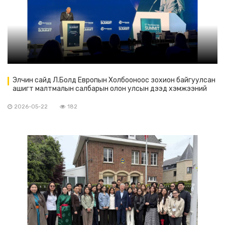
Элчин сайд Л.Болд Европын Холбооноос зохион байгуулсан
ашигт малтмалын салбарын олон улсын дээд хэмжээний
чуулганд оролцов.
2026-05-22
182