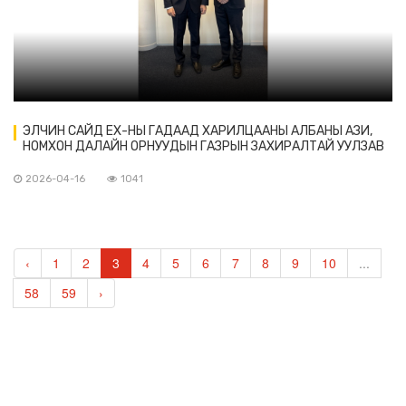
ЭЛЧИН САЙД ЕХ-НЫ ГАДААД ХАРИЛЦААНЫ АЛБАНЫ АЗИ,
НОМХОН ДАЛАЙН ОРНУУДЫН ГАЗРЫН ЗАХИРАЛТАЙ УУЛЗАВ
2026-04-16
1041
‹
1
2
3
4
5
6
7
8
9
10
...
58
59
›