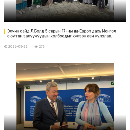
Элчин сайд Л.Болд 5 сарын 17-ны өдөр Европ дахь Монгол
оюутан залуучуудын холбоодыг хүлээн авч уулзлаа.
2026-05-22
273