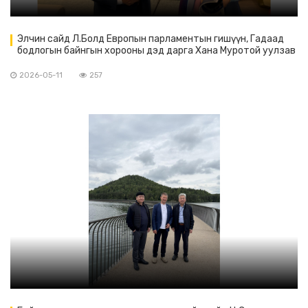
Элчин сайд Л.Болд Европын парламентын гишүүн, Гадаад
бодлогын байнгын хорооны дэд дарга Хана Муротой уулзав
2026-05-11
257