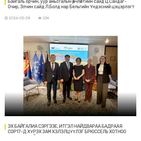
Байгаль орчин, уур амьсгалын өөрчлөлтийн сайд Ц.Сандаг-
Очир, Элчин сайд Л.Болд нар Бельгийн Үндэсний цэцэрлэгт
хүрээлэнд зочлов
2026-05-08
234
ЭХ БАЙГАЛИА СЭРГЭЭЕ, ИТГЭЛ НАЙДВАРАА БАДРААЯ:
COP17-Д ХҮРЭХ ЗАМ ХЭЛЭЛЦҮҮЛЭГ БРЮССЕЛЬ ХОТНОО
АМЖИЛТТАЙ БОЛОВ