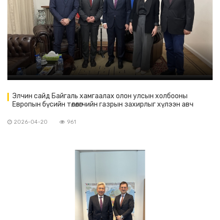
Элчин сайд Байгаль хамгаалах олон улсын холбооны
Европын бүсийн төлөөлөгчийн газрын захирлыг хүлээн авч
уулзав
2026-04-20
961