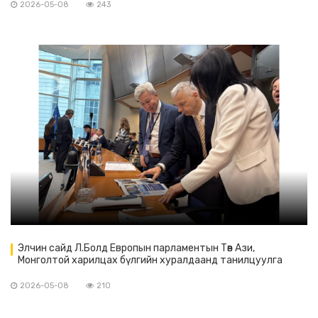
2026-05-08
243
Элчин сайд Л.Болд Европын парламентын Төв Ази,
Монголтой харилцах бүлгийн хуралдаанд танилцуулга
хийв.
2026-05-08
210