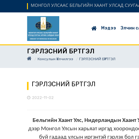
МОНГОЛ УЛСААС БЕЛЬГИЙН ХААНТ УЛСАД СУУГАА
Мэдээ
Элчин с
ГЭРЛЭСНИЙ БҮРТГЭЛ
Консулын Үйлчилгээ
ГЭРЛЭСНИЙ БҮРТГЭЛ
ГЭРЛЭСНИЙ БҮРТГЭЛ
2022-11-02
Бельгийн Хаант Улс, Нидерландын Хаант 
дээр
Монгол Улсын харьяат
иргэд хоорондоо
буй гадаад улсын иргэнтэй гэрлэх бол г