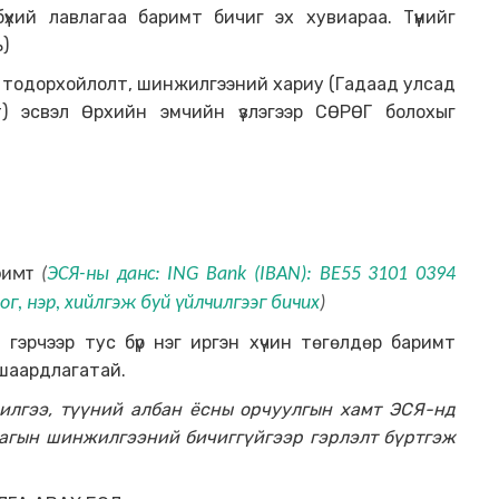
үхий лавлагаа баримт бичиг эх хувиараа. Түүнийг
)
 тодорхойлолт, шинжилгээний хариу (Гадаад улсад
) эсвэл Өрхийн эмчийн үзлэгээр СӨРӨГ болохыг
аримт
(
ЭСЯ-ны данс:
ING Bank (IBAN): BE55 3101 0394
ог, нэр, хийлгэж буй үйлчилгээг бичих
)
гэрчээр тус бүр нэг иргэн хүчин төгөлдөр баримт
 шаардлагатай.
чилгээ, түүний албан ёсны орчуулгын хамт ЭСЯ-нд
агын шинжилгээний бичиггүйгээр гэрлэлт бүртгэж