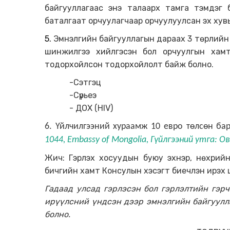
байгууллагаас энэ талаарх тамга тэмдэг б
баталгаат орчуулагчаар орчуулуулсан эх хувь
5.
Эмнэлгийн байгууллагын дараах 3 төрлийн
шинжилгээ хийлгэсэн бол орчуулгын хамт
тодорхойлсон тодорхойлолт байж болно.
-Сэтгэц
-Сүрьеэ
- ДОХ (HIV)
6. Үйлчилгээний хураамж 10 евро төлсөн б
1044, Embassy of Mongolia, Гүйлгээний утга: Ов
Жич: Гэрлэх хосуудын буюу эхнэр, нөхрийн 
бичгийн хамт Консулын хэсэгт биечлэн ирэх
Гадаад улсад гэрлэсэн бол гэрлэлтийн гэр
ирүүлсний үндсэн дээр эмнэлгийн байгуулл
болно.