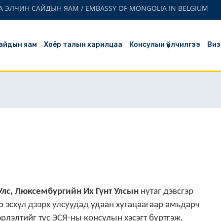
 ЭЛЧИН САЙДЫН ЯАМ / EMBASSY OF MONGOLIA IN BELGIUM
айдын яам
Хоёр талын харилцаа
Консулын үйлчилгээ
Виз
Улс, Люксембургийн Их Гүнт Улсын
нутаг дэвсгэр
 эсхүл дээрх улсуудад удаан хугацаагаар амьдарч
эрлэлтийг тус ЭСЯ-ны консулын хэсэгт бүртгэж,