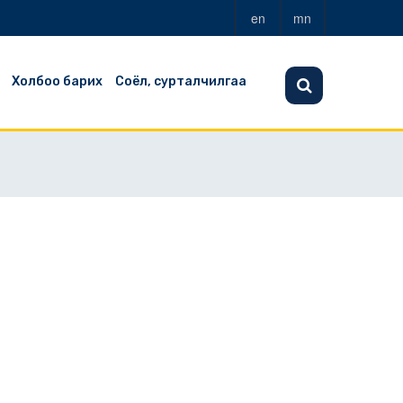
en
mn
Холбоо барих
Соёл, сурталчилгаа