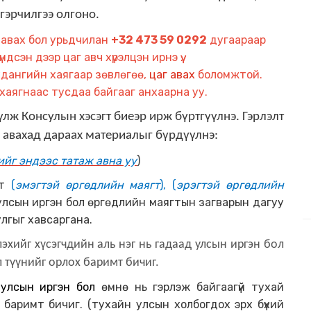
гэрчилгээ олгоно.
э авах бол урьдчилан
+32 473 59 0292
дугаараар
дсэн дээр цаг авч хүрэлцэн ирнэ үү.
дангийн хаягаар зөвлөгөө,
цаг авах
боломжтой.
хаягнаас тусдаа байгааг анхаарна уу.
лж Консулын хэсэгт биеэр ирж бүртгүүлнэ. Гэрлэлт
э авахад дараах материалыг бүрдүүлнэ:
ийг эндээс татаж авна уу
)
т
(
эмэгтэй өргөдлийн маягт
), (
эрэгтэй өргөдлийн
д улсын иргэн бол өргөдлийн маягтын загварын дагуу
лгыг хавсаргана.
лэхийг хүсэгчдийн аль нэг нь гадаад улсын иргэн бол
л түүнийг орлох баримт бичиг.
д улсын иргэн бол
өмнө нь гэрлэж байгаагүй тухай
 баримт бичиг. (тухайн улсын холбогдох эрх бүхий