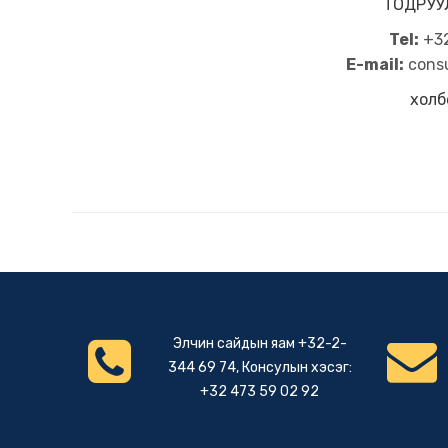
ТОДРУУ
Tel:
+32
E-mail
:
cons
холб
Элчин сайдын яам +32-2-
344 69 74, Консулын хэсэг:
+32 473 59 02 92