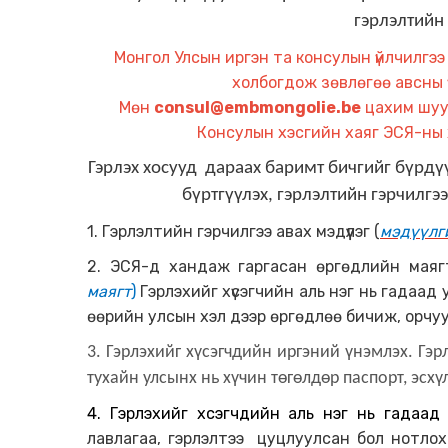
гэрлэлтийн 
Монгол Улсын иргэн та консулын үйлчилгэ
холбогдож зөвлөгөө авсны үн
Мөн
consul@embmongolie.be
цахим шуу
Консулын хэсгийн хаяг ЭСЯ-ны 
Гэрлэх хосууд дараах баримт бичгийг бүрдүү
бүртгүүлэх, гэрлэлтийн гэрчилгэ
1.
Гэрлэлтийн гэрчилгээ авах мэдүүлэг
(
мэдүүлг
2. ЭСЯ-д хандаж гаргасан өргөдлийн маяг
маягт
)
Гэрлэхийг хүсэгчийн аль нэг нь гадаа
өөрийн улсын хэл дээр өргөдлөө бичиж, орчуу
3. Гэрлэхийг хүсэгчдийн иргэний үнэмлэх.
Гэр
тухайн улсынх нь хүчин төгөлдөр паспорт, эсхү
4. Гэрлэхийг хүсэгчдийн аль нэг нь гадаа
лавлагаа, гэрлэлтээ цуцлуулсан бол нотлох