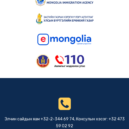
ЭСЯ-ны мэдээ
Бүх нийтийн амралтын өдөр
Элчин сайдын яам ажиллахгүй.
2 сарын өмнө
Элчин сайдын яам +32-2-344 69 74, Консулын хэсэг: +32 473
59 02 92