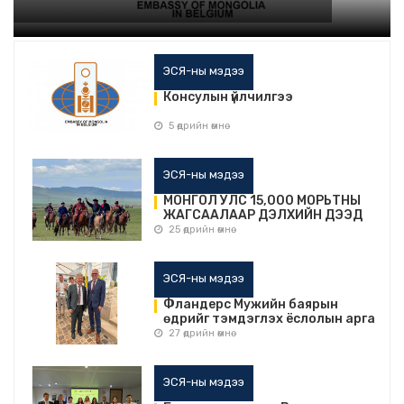
ЭСЯ-ны мэдээ
Консулын үйлчилгээ
5 өдрийн өмнө
ЭСЯ-ны мэдээ
МОНГОЛ УЛС 15,000 МОРЬТНЫ
ЖАГСААЛААР ДЭЛХИЙН ДЭЭД
АМЖИЛТЫГ ШИНЭЧЛЭН
25 өдрийн өмнө
ТОГТООЛОО
ЭСЯ-ны мэдээ
Фландерс Мужийн баярын
өдрийг тэмдэглэх ёслолын арга
хэмжээнд оролцов.
27 өдрийн өмнө
ЭСЯ-ны мэдээ