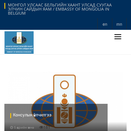
МОНГОЛ УЛСААС БЕЛЬГИЙН ХААНТ УЛСАД СУУГАА
ЭЛЧИН САЙДЫН ЯАМ / EMBASSY OF MONGOLIA IN
BELGIUM
en
mn
Консулын үйлчилгээ
181
5 өдрийн өмнө