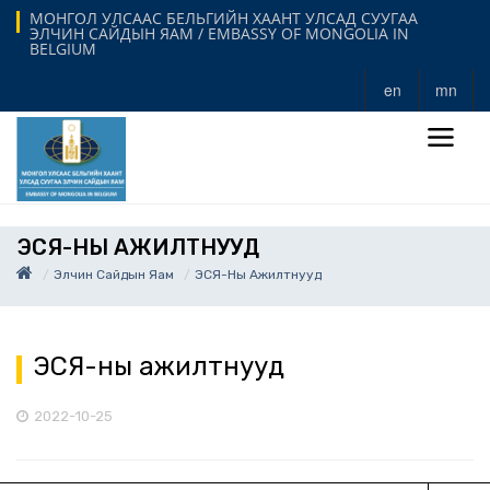
МОНГОЛ УЛСААС БЕЛЬГИЙН ХААНТ УЛСАД СУУГАА
ЭЛЧИН САЙДЫН ЯАМ / EMBASSY OF MONGOLIA IN
BELGIUM
en
mn
ЭСЯ-НЫ АЖИЛТНУУД
Элчин Сайдын Яам
ЭСЯ-Ны Ажилтнууд
ЭСЯ-ны ажилтнууд
2022-10-25