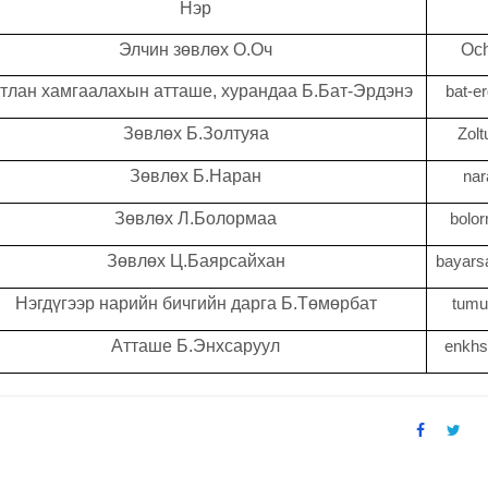
Нэр
Элчин зөвлөх О.Оч
Oc
тлан хамгаалахын атташе, хурандаа Б.Бат-Эрдэнэ
bat-e
Зөвлөх Б.Золтуяа
Zol
Зөвлөх Б.Наран
na
Зөвлөх Л.Болормаа
bolo
Зөвлөх Ц.Баярсайхан
bayars
Нэгдүгээр нарийн бичгийн дарга Б.Төмөрбат
tumu
Атташе Б.Энхсаруул
enkhs