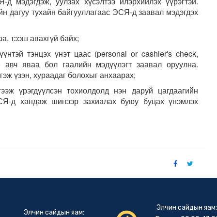
-д мэдэгдэж, уулзах хүсэлтээ илэрхийлэх үүрэгтэй.
йн дагуу тухайн байгууллагаас ЭСЯ-д заавал мэдэгдэх
аа, тээш авахгүй байх;
үнтэй тэнцэх үнэт цаас (personal or cashier's check,
ds) авч яваа бол гаалийн мэдүүлэгт заавал оруулна.
гэж үзэн, хураадаг болохыг анхаарах;
гээж үрэгдүүлсэн тохиолдолд нэн даруй цагдаагийн
ЭСЯ-д хандаж шинээр захиалах буюу буцах үнэмлэх
Элчин сайдын яам
Элчин сайдын яам: