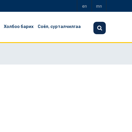
en
mn
Холбоо барих
Соёл, сурталчилгаа