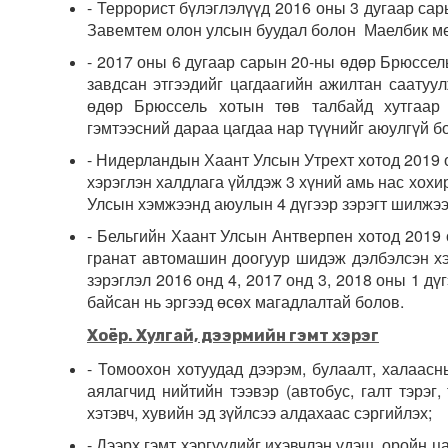
- Террорист бүлэглэлүүд 2016 оны 3 дугаар са
Завемтем олон улсын буудал болон Маелбик ме
- 2017 оны 6 дугаар сарын 20-ны өдөр Брюссель
завдсан этгээдийг цагдаагийн ажилтан саатуу
өдөр Брюссель хотын төв талбайд хутгаар 
гэмтээсний дараа цагдаа нар түүнийг аюулгүй б
- Нидерландын Хаант Улсын Утрехт хотод 2019 о
хэрэглэн халдлага үйлдэж 3 хүний амь нас хох
Улсын хэмжээнд аюулын 4 дүгээр зэрэгт шилжээ
- Бельгийн Хаант Улсын Антверпен хотод 2019 
гранат автомашин доогуур шидэж дэлбэлсэн хэ
зэрэглэл 2016 онд 4, 2017 онд 3, 2018 оны 1 д
байсан нь эргээд өсөх магадлалтай болов.
Хоёр. Хулгай, дээрмийн гэмт хэрэг
- Томоохон хотуудад дээрэм, булаалт, халаасны
аялагчид нийтийн тээвэр (автобус, галт тэрэг,
хэтэвч, хувийн эд зүйлсээ алдахаас сэргийлэх;
- Дээрх гэмт хэргүүдийг ихэвчлэн үдэш, оройн ц