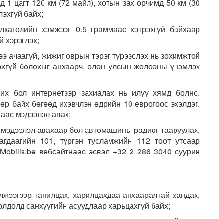
1 цагт 120 км (72 майл), хотын зах орчимд 50 км (30
лэхгүй байх;
лкаголийн хэмжээг 0.5 граммаас хэтрэхгүй байхаар
й хэрэглэх;
э ачаагүй, жижиг оврын тэрэг түрээслэх нь зохимжтой
хгүй болохыг анхаарч, олон улсын жолооны үнэмлэх
их бол интернетээр захиалах нь илүү хямд болно.
р байх бөгөөд ихэвчлэн өдрийн 10 еврогоос эхэлдэг.
наас мэдээлэл авах;
 мэдээлэл авахаар бол автомашины радиог тааруулах,
гдаагийн 101, түргэн тусламжийн 112 тоот утсаар
 Mobilis.be вебсайтнаас эсвэл +32 2 286 3040 суурин
үлжээгээр танилцах, харилцахдаа анхааралтай хандах,
олдолд санхүүгийн асуудлаар харьцахгүй байх;