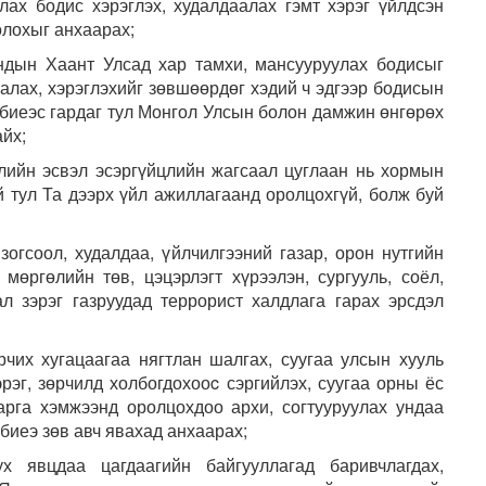
лах бодис хэрэглэх, худалдаалах гэмт хэрэг үйлдсэн
олохыг анхаарах;
ндын Хаант Улсад хар тамхи, мансууруулах бодисыг
лах, хэрэглэхийг зөвшөөрдөг хэдий ч эдгээр бодисын
 биеэс гардаг тул Монгол Улсын болон дамжин өнгөрөх
айх;
длийн эсвэл эсэргүйцлийн жагсаал цуглаан нь хормын
 тул Та дээрх үйл ажиллагаанд оролцохгүй, болж буй
огсоол, худалдаа, үйлчилгээний газар, орон нутгийн
 мөргөлийн төв, цэцэрлэгт хүрээлэн, сургууль, соёл,
л зэрэг газруудад террорист халдлага гарах эрсдэл
рчих хугацаагаа нягтлан шалгах, суугаа улсын хууль
рэг, зөрчилд холбогдохооc сэргийлэх, суугаа орны ёс
арга хэмжээнд оролцохдоо архи, согтууруулах ундаа
 биеэ зөв авч явахад анхаарах;
х явцдаа цагдаагийн байгууллагад баривчлагдах,