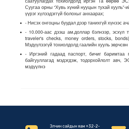
саатуулагдах тохиолдолд иргэн Та өөрөө ЭСЯ
Суугаа орны “Хувь хүний нууцын тухай хууль”-и
үүрэг хүлээдэггүй болохыг анхаарах;
- Нисэх онгоцны буудал дээр танихгүй хүнээс ач
- 10.000-аас дээш ам.доллар бэлнээр, эсхүл тү
traveler's checks, money orders, stocks, bon
Мэдүүлээгүй тохиолдолд гаалийн хууль зөрчсөн 
- Иргэний гадаад паспорт, бичиг баримтаа 
байгууллагад мэдэгдэж, тодорхойлолт авч, 
мэдүүлнэ
Элчин сайдын яам +32-2-