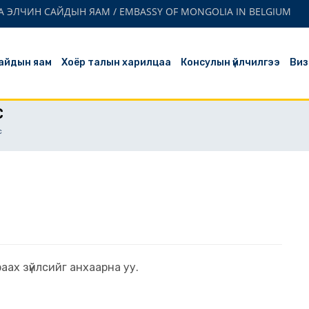
 ЭЛЧИН САЙДЫН ЯАМ / EMBASSY OF MONGOLIA IN BELGIUM
айдын яам
Хоёр талын харилцаа
Консулын үйлчилгээ
Виз
С
с
ах зүйлсийг анхаарна уу.