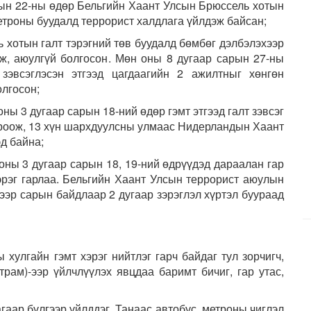
рын 22-ны өдөр Бельгийн Хаант Улсын Брюссель хотын
троны буудалд террорист халдлага үйлдэж байсан;
 хотын галт тэрэгний төв буудалд бөмбөг дэлбэлэхээр
лж, аюулгүй болгосон. Мөн оны 8 дугаар сарын 27-ны
зэвсэглэсэн этгээд цагдаагийн 2 ажилтныг хөнгөн
олгосон;
ны 3 дугаар сарын 18-ний өдөр гэмт этгээд галт зэвсэг
ироож, 13 хүн шархдуулсны улмаас Нидерландын Хаант
д байна;
оны 3 дугаар сарын 18, 19-ний өдрүүдэд дараалан гар
рэг гарлаа. Бельгийн Хаант Улсын террорист аюулын
үгээр сарын байдлаар 2 дугаар зэрэглэл хүртэл буураад
 хулгайн гэмт хэрэг нийтлэг гарч байдаг тул зорчигч,
 трам)-ээр үйлчлүүлэх явцдаа баримт бичиг, гар утас,
агаар бүлгээр үйлддэг. Танаас автобус, метроны чиглэл