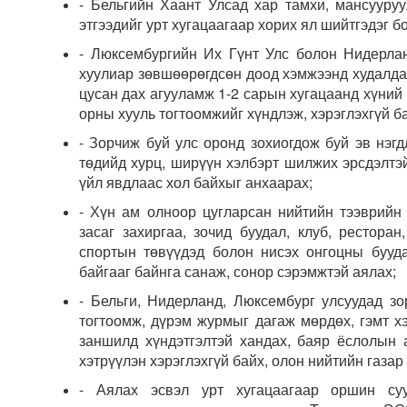
- Бельгийн Хаант Улсад хар тамхи, мансууруу
этгээдийг урт хугацаагаар хорих ял шийтгэдэг б
- Люксембургийн Их Гүнт Улс болон Нидерла
хуулиар зөвшөөрөгдсөн доод хэмжээнд худалдаа
цусан дах агууламж 1-2 сарын хугацаанд хүний
орны хууль тогтоомжийг хүндлэж, хэрэглэхгүй б
- Зорчиж буй улс оронд зохиогдож буй эв нэг
төдийд хурц, ширүүн хэлбэрт шилжих эрсдэлтэй
үйл явдлаас хол байхыг анхаарах;
- Хүн ам олноор цугларсан нийтийн тээврийн з
засаг захиргаа, зочид буудал, клуб, ресторан,
спортын төвүүдэд болон нисэх онгоцны бууда
байгааг байнга санаж, сонор сэрэмжтэй аялах;
- Бельги, Нидерланд, Люксембург улсуудад зо
тогтоомж, дүрэм журмыг дагаж мөрдөх, гэмт хэ
заншилд хүндэтгэлтэй хандах, баяр ёслолын 
хэтрүүлэн хэрэглэхгүй байх, олон нийтийн газар
- Аялах эсвэл урт хугацаагаар оршин суу