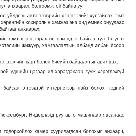
 тул анхаарал, болгоомжтой байна уу;
ол үйлдсэн авто тээврийн хэрэгсэлийг хулгайлах гэмт
, хөрөнгийн хохиролын хэмжээ энэ онд өмнөх онуудаас
байгааг анхаарах;
йн гэмт хэрэг гарах нь нэмэгдэж байгаа тул Та үнэт
 мотелийн жижүүр, хамгаалалтын албанд албан ёсоор
гө, зээлийн карт болон биеийн байцаалтыг авч явах;
 орой үдшийн цагаар ил харагдахаар зүүж хэрэглэхгүй
 байсан этгээдтэй интернетээр найз болох, тэдний
 Люксембург, Нидерланд руу авто машинаар явсанаас
 тодорхойлох камер суурилагдсан болохыг анхаарч,