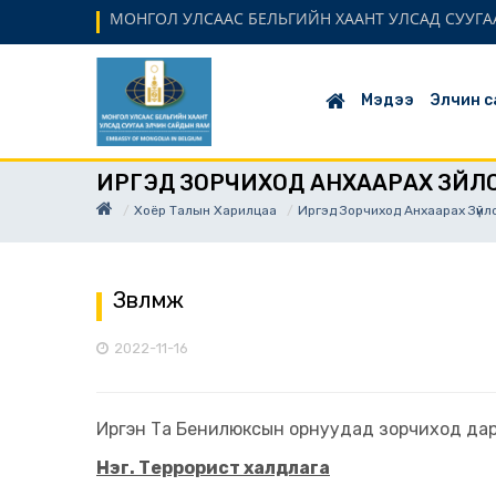
МОНГОЛ УЛСААС БЕЛЬГИЙН ХААНТ УЛСАД СУУГАА
Мэдээ
Элчин с
ИРГЭД ЗОРЧИХОД АНХААРАХ ЗҮЙЛ
Хоёр Талын Харилцаа
Иргэд Зорчиход Анхаарах Зүйл
Зөвлөмж
2022-11-16
Иргэн Та Бенилюксын орнуудад зорчиход дара
Нэг. Террорист халдлага