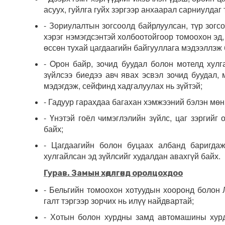
асуух, гуйлга гуйх зэргээр анхаарал сарниулдаг
- Зориулалтын зогсоолд байрлуулсан, түр зогсо
хэрэг нэмэгдсэнтэй холбоотойгоор томоохон эд
өссөн тухай цагдаагийн байгууллага мэдээллэж 
- Oрон байр, зочид буудал болон мотелд хулга
зүйлсээ биедээ авч явах эсвэл зочид буудал,
мэдэгдэж, сейфинд хадгалуулах нь зүйтэй;
- Гадуур гарахдаа багахан хэмжээний бэлэн мөн
- Үнэтэй гоёл чимэглэлийн зүйлс, цаг зэргийг
байх;
- Цагдаагийн болон буцаах албанд баригдаж
хулгайлсан эд зүйлсийг худалдан авахгүй байх.
Гурав. Замын хө
д
лг
өөнд оролцохдоо
- Бельгийн томоохон хотуудын хооронд болон
галт тэргээр зорчих нь илүү найдвартай;
- Хотын болон хурдны замд автомашины хурд