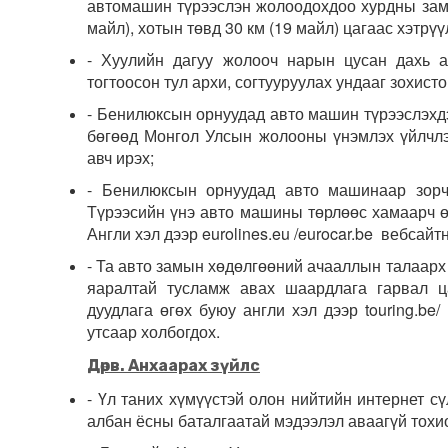
автомашин түрээслэн жолоодохдоо хурдны замд 
майл), хотын төвд 30 км (19 майл) цагаас хэтрүү
- Хуулийн дагуу жолооч нарын цусан дахь а
тогтоосон тул архи, согтууруулах ундааг зохисто
- Бенилюксын орнуудад авто машин түрээслэхдэ
бөгөөд Монгол Улсын жолооны үнэмлэх үйлчлэ
авч ирэх;
- Бенилюксын орнуудад авто машинаар зорч
Түрээсийн үнэ авто машины төрлөөс хамаарч өө
Англи хэл дээр eurolines.eu /eurocar.be вебсайт
- Та авто замын хөдөлгөөний ачааллын талаарх
яаралтай тусламж авах шаардлага гарвал ца
дуудлага өгөх буюу англи хэл дээр touring.be/
утсаар холбогдох.
Дө
р
в. Анхаарах з
үйлс
- Үл таних хүмүүстэй олон нийтийн интернет с
албан ёсны баталгаатай мэдээлэл аваагүй тохи