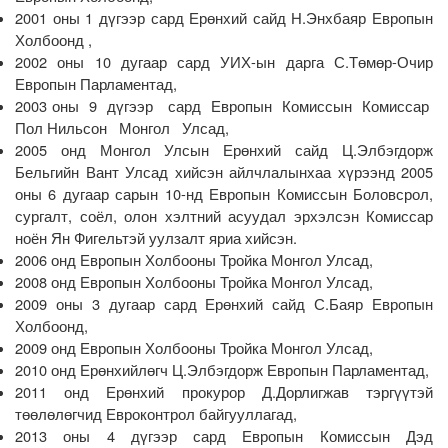
2001 оны 1 дүгээр сард Ерөнхий сайд Н.Энхбаяр Европын
Холбоонд ,
2002 оны 10 дугаар сард УИХ-ын дарга С.Төмөр-Очир
Европын Парламентад,
2003 оны 9 дүгээр сард Европын Комиссын Комиссар
Пол Нильсон Монгол Улсад,
2005 онд Монгол Улсын Ерөнхий сайд Ц.Элбэгдорж
Бельгийн Вант Улсад хийсэн айлчлалынхаа хүрээнд 2005
оны 6 дугаар сарын 10-нд Европын Комиссын Боловсрол,
сургалт, соёл, олон хэлтний асуудал эрхэлсэн Комиссар
ноён Ян Фигельтэй уулзалт яриа хийсэн.
2006 онд Европын Холбооны Тройка Монгол Улсад,
2008 онд Европын Холбооны Тройка Монгол Улсад,
2009 оны 3 дугаар сард Ерөнхий сайд С.Баяр Европын
Холбоонд,
2009 онд Европын Холбооны Тройка Монгол Улсад,
2010 онд Ерөнхийлөгч Ц.Элбэгдорж Европын Парламентад,
2011 онд Ерөнхий прокурор Д.Дорлигжав тэргүүтэй
төөлөлөгчид Евроконтрол байгууллагад,
2013 оны 4 дүгээр сард Европын Комиссын Дэд