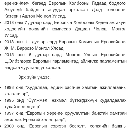
ерөнхийлөгч бөгөөд Европын Холбооны Гадаад бодлого,
Аюулгүй байдлын асуудал эрхэлсэн Дээд төлөөлөгч
Катерин Аштон Монгол Улсад,
2013 оны 7 дугаар сард Европын Холбооны Хөдөө аж ахуй,
хөдөөгийн хөгжлийн комиссар Дациан Чолош Монгол
Улсад,
2013 оны 11 дүгээр сард Европын Комиссын Ерөнхийлөгч
Ж. М. Баррозо Монгол Улсад,
2015 оны 6 дугаар сард Монгол Улсын Ерөнхийлөгч
Ц.Элбэгдорж Европын парламентад айлчилж парламентын
нэгдсэн чуулганд үг хэлсэн.
Эрх зүйн үндэс:
1993 онд “Худалдаа, эдийн засгийн хамтын ажиллагааны
хэлэлцээр”,
1995 онд “Сүлжмэл, нэхмэл бүтээгдэхүүн худалдаалах
тухай хэлэлцээр”,
1997 онд “Европын хөрөнгө оруулалтын банктай хамтран
ажиллах Ерөнхий хэлэлцээр”,
2000 онд “Европын сэргээн босголт, хөгжлийн банкны