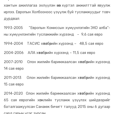
хамтын ажиллагаа эхлүүлэн өнөөг хүртэл амжилттай явуулж
ирлээ. Европын Холбооноос үзүүлж буй тусламжуудыг товч
дурдвал:
1993-2005 “Европын Комиссын хүмүүнлэгийн ЭКО алба”-
ны хүмүүнлэнгийн тусламжийн хүрээнд – 9,6 сая евро
1994-2004 ТАСИС хөтөлбөрийн хүрээнд – 48,5 сая евро
2004-2006 АЛА хөтөлбөрийн хүрээнд – 11,5 сая евро
2007-2010 Олон жилийн баримжаалсан хөтөлбөрийн хүрээнд
14 сая евро
2011-2013 Олон жилийн баримжаалсан хөтөлбөрийн хүрээнд
15 сая евро
2014-2020 Олон жилийн баримжаалсан хөтөлбөрийн хүрээнд
65 сая еврогийн хөгжлийн тусламж үзүүлэх шийдвэрийг
баталгаажуулсан Санамж бичигт талууд 2015 оны 6 дугаар
сард гарын үсэг зурсан.