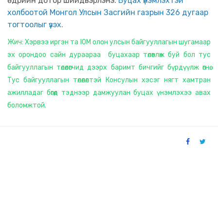
өдрийн дотор шийдвэрлэнэ.
Буцах үнэмлэхтэй
холбоотой Монгол Улсын Засгийн газрын 326 дугаар
тогтоолыг үзэх.
Жич: Хэрвээ иргэн та IOM олон улсын байгууллагын шугамаар
эх орондоо сайн дураараа буцахаар төлөвлөж буй бол тус
байгууллагын төлөөлөгчид дээрх баримт бичгийг бүрдүүлж өгнө.
Тус байгууллагын төлөөлөлтэй Консулын хэсэг нягт хамтран
ажилладаг бөгөөд тэднээр дамжуулан буцах үнэмлэхээ авах
боломжтой.