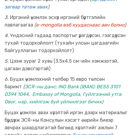
загвар татаж авах
)
3.
Иргэний үнэмлэх эсхүл иргэний бүртгэлийн
лавлагаагаа
(
e-mongolia вэб хуудаснаас авч болно
)
4.
Үндэсний гадаад паспортыг үрэгдүүлсэн, гээгдүүлсэн
тухай тодорхойлолт
(
тухайн улсын
цагдаагийн
байгууллагын тодорхойлолт)
5.
Цээж зураг 2 хувь (
3.5х4.5 см-ийн хэмжээтэй,
цагаан дэвсгэртэй
)
6.
Буцах үнэмлэхний төлбөр 15 евро төлсөн
баримт
(
ЭСЯ-ны данс:
ING Bank (IBAN): BE55 3101
0394 1044, Embassy of Mongolia, Гүйлгээний утга:
Овог, нэр, хийлгэж буй үйлчилгээг бичих
)
Буцах үнэмлэх авах хүсэлтэй иргэн дээрх материалыг
бүрдүүлж ЭСЯ-ны Консулын хэсэгт өөрийн биеэр
авчрах шаардлагатай бөгөөд хүсэлтийг ажлын 7