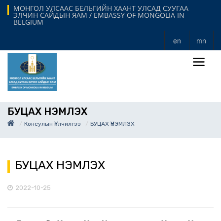
МОНГОЛ УЛСААС БЕЛЬГИЙН ХААНТ УЛСАД СУУГАА
ЭЛЧИН САЙДЫН ЯАМ / EMBASSY OF MONGOLIA IN
BELGIUM
en
mn
БУЦАХ ҮНЭМЛЭХ
Консулын Үйлчилгээ
БУЦАХ ҮНЭМЛЭХ
БУЦАХ ҮНЭМЛЭХ
2022-10-25