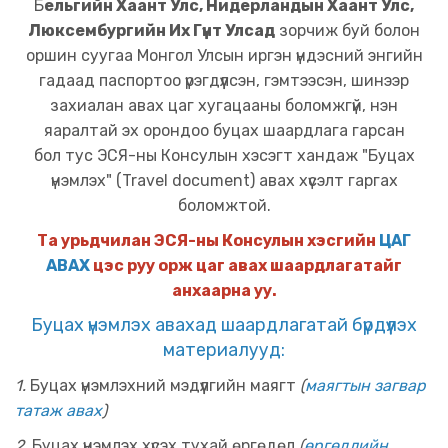
Б
ельгийн Хаант Улс, Нидерландын Хаант Улс,
Люксембургийн Их Гүнт Улсад
зорчиж буй болон
оршин суугаа Монгол Улсын иргэн үндэсний энгийн
гадаад паспортоо үрэгдүүлсэн, гэмтээсэн
,
шинээр
захиалан авах цаг хугацааны боломжгүй
,
нэн
яаралтай эх орондоо буцах шаардлага гарсан
бол тус ЭСЯ-ны Консулын хэсэгт хандаж
"Буцах
үнэмлэх" (Travel document) авах хүсэлт гаргах
боломжтой.
Та урьдчилан ЭСЯ-ны Консулын хэсгийн
ЦАГ
АВАХ
цэс руу
орж цаг авах шаардлагатайг
анхаарна уу.
Буцах үнэмлэх
авахад шаардлагатай бүрдүүлэх
материалууд:
1
.
Буцах үнэмлэхний мэдүүлгийн маягт
(
маягтын загвар
татаж авах
)
2.
Буцах үнэмлэх хүсэх тухай өргөдөл
(
өргөдлийн