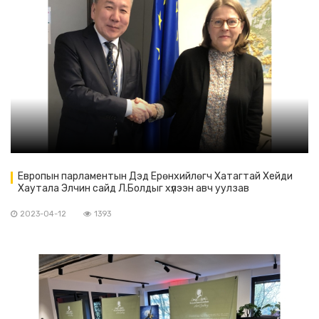
Европын парламентын Дэд Ерөнхийлөгч Хатагтай Хейди
Хаутала Элчин сайд Л.Болдыг хүлээн авч уулзав
2023-04-12
1393