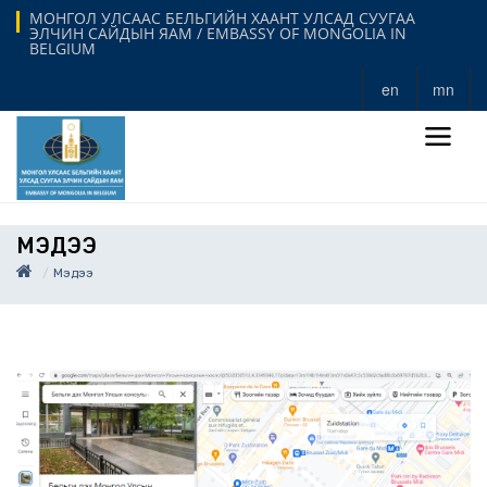
МОНГОЛ УЛСААС БЕЛЬГИЙН ХААНТ УЛСАД СУУГАА
ЭЛЧИН САЙДЫН ЯАМ / EMBASSY OF MONGOLIA IN
BELGIUM
en
mn
МЭДЭЭ
Мэдээ