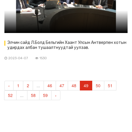
Элчин сайд Л.Болд Бельгийн Хаант Улсын Антверпен хотын
удирдах албан тушаалтнуудтай уулзав.
2023-04-07
1530
‹
1
2
...
46
47
48
49
50
51
52
...
58
59
›