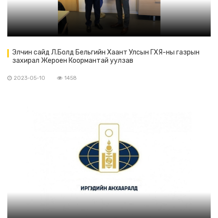
Элчин сайд Л.Болд Бельгийн Хаант Улсын ГХЯ-ны газрын
захирал Жероен Коормантай уулзав
2023-05-10
1458