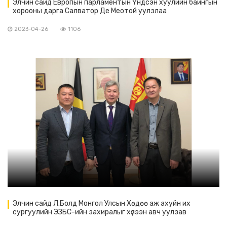
Элчин сайд Европын парламентын Үндсэн хуулийн байнгын
хорооны дарга Салватор Де Меотой уулзлаа
2023-04-26
1106
Элчин сайд Л.Болд Монгол Улсын Хөдөө аж ахуйн их
сургуулийн ЭЗБС-ийн захиралыг хүлээн авч уулзав