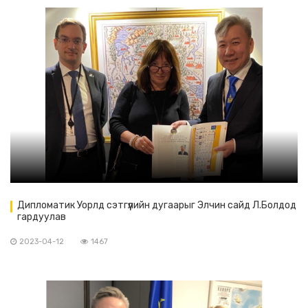
Дипломатик Уорлд сэтгүүлийн дугаарыг Элчин сайд Л.Болдод
гардуулав
2023-04-12
1467