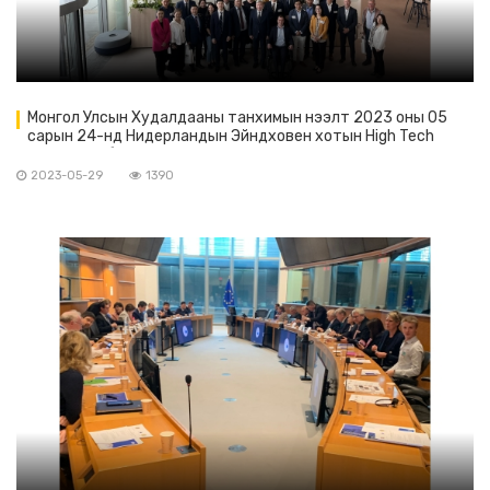
Монгол Улсын Худалдааны танхимын нээлт 2023 оны 05
сарын 24-нд Нидерландын Эйндховен хотын High Tech
Campus-т боллоо
2023-05-29
1390