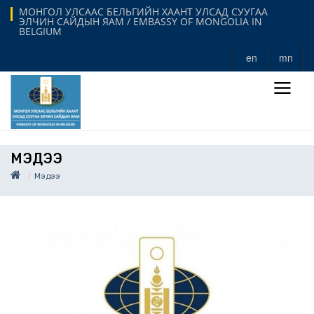
МОНГОЛ УЛСААС БЕЛЬГИЙН ХААНТ УЛСАД СУУГАА
ЭЛЧИН САЙДЫН ЯАМ / EMBASSY OF MONGOLIA IN
BELGIUM
en
mn
МЭДЭЭ
Мэдээ