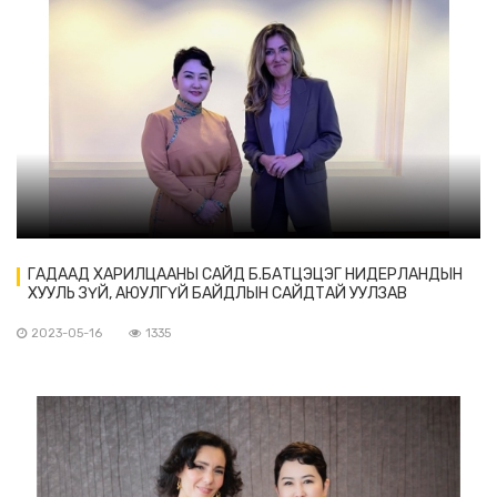
ГАДААД ХАРИЛЦААНЫ САЙД Б.БАТЦЭЦЭГ НИДЕРЛАНДЫН
ХУУЛЬ ЗҮЙ, АЮУЛГҮЙ БАЙДЛЫН САЙДТАЙ УУЛЗАВ
2023-05-16
1335