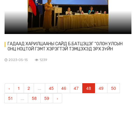
ГАДААД ХАРИЛЦААНЫ САЙД Б.БАТЦЭЦЭГ “ОЛОН УЛСЫН
ОНЦ НОЦТОЙ ГЭМТ ХЭРЭГТЭЙ ТЭМЦЭХЭД ЭРХ ЗҮЙН
ТУСЛАЛЦАА ҮЗҮҮЛЭХ КОНВЕНЦ” БАТЛАХ ДИПЛОМАТ БАГА
ХУРАЛД ОРОЛЦОЖ, ҮГ ХЭЛЭВ
2023-05-15
1239
‹
1
2
...
45
46
47
48
49
50
51
...
58
59
›