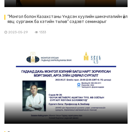
“Монгол болон Казахстаны Үндсэн хуулийн шинэчлэлийн үйл
явц: сургамж ба хэтийн төлөв” сэдэвт семинарыг
амжилттай зохион байгуулав.
2023-05-29
1333