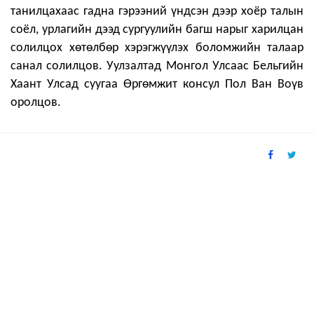
танилцахаас гадна гэрээний үндсэн дээр хоёр талын
соёл, урлагийн дээд сургуулийн багш нарыг харилцан
солилцох хөтөлбөр хэрэгжүүлэх боломжийн талаар
санал солилцов. Уулзалтад Монгол Улсаас Бельгийн
Хаант Улсад суугаа Өргөмжит консул Пол Ван Воүв
оролцов.