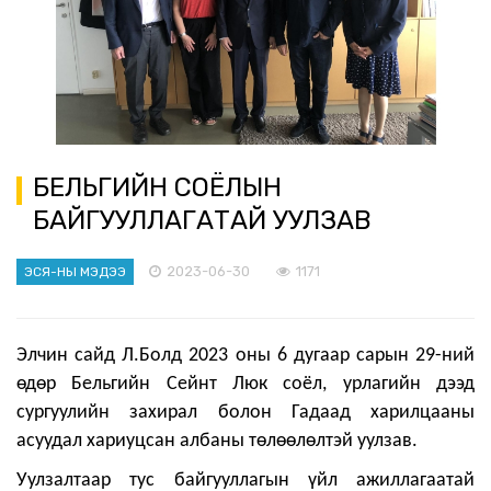
БЕЛЬГИЙН СОЁЛЫН
БАЙГУУЛЛАГАТАЙ УУЛЗАВ
2023-06-30
1171
ЭСЯ-НЫ МЭДЭЭ
Элчин сайд Л.Болд 2023 оны 6 дугаар сарын 29-ний
өдөр Бельгийн Сейнт Люк соёл, урлагийн дээд
сургуулийн захирал болон Гадаад харилцааны
асуудал хариуцсан албаны төлөөлөлтэй уулзав.
Уулзалтаар тус байгууллагын үйл ажиллагаатай