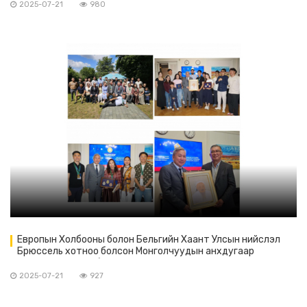
2025-07-21
980
Европын Холбооны болон Бельгийн Хаант Улсын нийслэл
Брюссель хотноо болсон Монголчуудын анхдугаар
наадмын зохион байгуулагчид ажлаа дүгнэн хуралдлаа.
2025-07-21
927