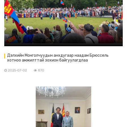
Дэлхийн Монголчуудын анхдугаар наадам Брюссель
хотноо амжилттай зохион байгуулагдлаа
2025-07-02
870