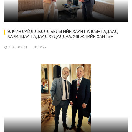
ЭЛЧИН САЙД Л.БОЛД БЕЛЬГИЙН ХААНТ УЛСЫН ГАДААД
ХАРИЛЦАА, ГАДААД ХУДАЛДАА, ХӨГЖЛИЙН ХАМТЫН
АЖИЛЛАГААНЫ ЯАМНЫ ХОЁР ТАЛЫН ХАРИЛЦАА
ХАРИУЦСАН ЕРӨНХИЙ ЗАХИРАЛ ХАТАГТАЙ БИРЖИТ
2025-07-31
1258
СТИВЕНСТЭЙ УУЛЗАВ