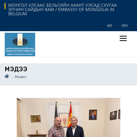
МОНГОЛ УЛСААС БЕЛЬГИЙН ХААНТ УЛСАД СУУГАА
ЭЛЧИН САЙДЫН ЯАМ / EMBASSY OF MONGOLIA IN
BELGIUM
en
mn
МЭДЭЭ
Мэдээ