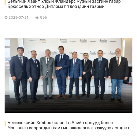
Бельгийн Хаант Улсын Фландерс мужын засгийн газар
Брюссель хотноо Дипломат төлөөлөгчдийн газрын
тэргүүнүүдийг Фландерсын өдрийг тохиолдуулан хүлээн авч
уулзалт хийлээ.
2025-07-21
868
Бенилюксийн Холбоо болон Төв Азийн орнууд болон
Монголын хоорондын хамтын ажиллагааг хөгжүүлэх сэдэвт
ажил хэргийн уулзалт тус холбооны төв байранд боллоо