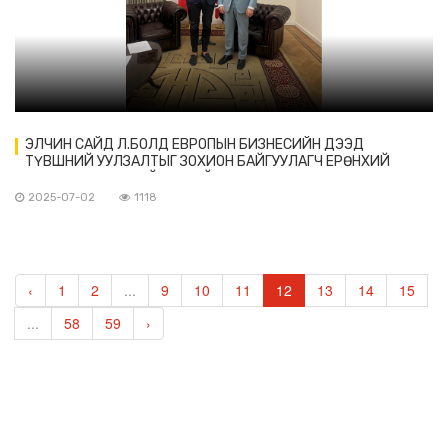
ЭЛЧИН САЙД Л.БОЛД ЕВРОПЫН БИЗНЕСИЙН ДЭЭД
ТҮВШНИЙ УУЛЗАЛТЫГ ЗОХИОН БАЙГУУЛАГЧ ЕРӨНХИЙ
ЗАХИРАЛ АРНУ ТАЙСОНТОЙ УУЛЗАВ
2025-07-02
1118
‹
1
2
...
9
10
11
12
13
14
15
...
58
59
›