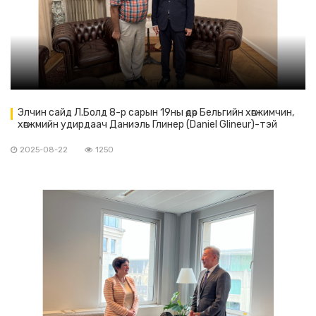
Элчин сайд Л.Болд 8-р сарын 19ны өдөр Бельгийн хөгжимчин,
хөгжмийн удирдаач Даниэль Глинер (Daniel Glineur)-тэй
уулзлаа.
2025-08-22
1250