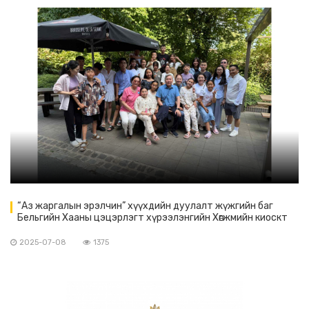
“Аз жаргалын эрэлчин” хүүхдийн дуулалт жүжгийн баг
Бельгийн Хааны цэцэрлэгт хүрээлэнгийн Хөгжмийн киоскт
тоглов
2025-07-08
1375