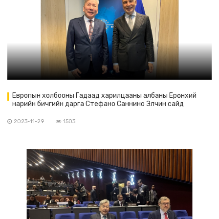
Европын холбооны Гадаад харилцааны албаны Ерөнхий
нарийн бичгийн дарга Стефано Саннино Элчин сайд
Л.Болдыг хүлээн авч уулзав.
2023-11-29
1503