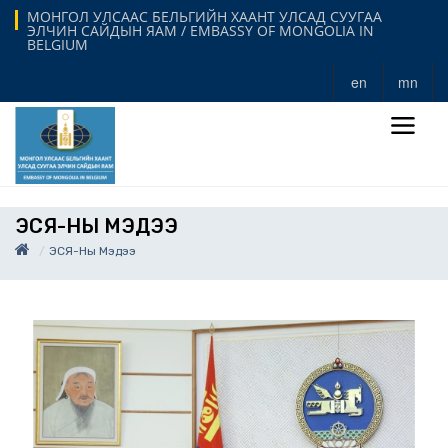
МОНГОЛ УЛСААС БЕЛЬГИЙН ХААНТ УЛСАД СУУГАА
ЭЛЧИН САЙДЫН ЯАМ / EMBASSY OF MONGOLIA IN
BELGIUM
en
mn
ЭСЯ-НЫ МЭДЭЭ
ЭСЯ-Ны Мэдээ