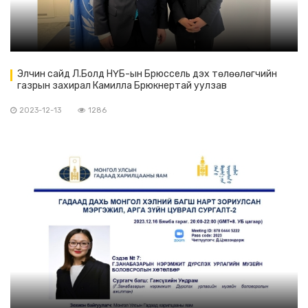
Элчин сайд Л.Болд НҮБ-ын Брюссель дэх төлөөлөгчийн
газрын захирал Камилла Брюкнертай уулзав
2023-12-13
1286