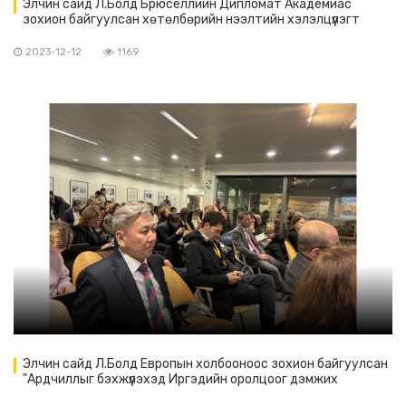
Элчин сайд Л.Болд Брюселлийн Дипломат Академиас
зохион байгуулсан хөтөлбөрийн нээлтийн хэлэлцүүлэгт
оролцов
2023-12-12
1169
Элчин сайд Л.Болд Европын холбооноос зохион байгуулсан
"Ардчиллыг бэхжүүлэхэд Иргэдийн оролцоог дэмжих
санаачилга" сэдэвт хэлэлцүүлэгт оролцов.