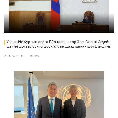
Улсын Их Хурлын дарга Г.Занданшатар Олон Улсын Эрүүгийн
шүүхийн шүүгчээр сонгогдсон Улсын Дээд шүүхийн шүүгч Дамдины
Эрдэнэбалсүрэнд баяр хүргэлээ.
2023-12-13
1235