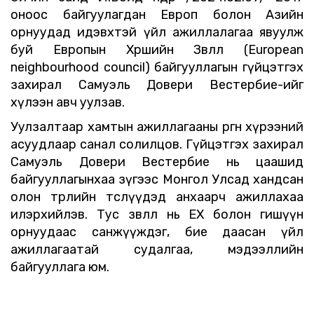
оноос байгуулагдан Европ болон Азийн
орнуудад идэвхтэй үйл ажиллалагаа явуулж
буй Европын Хөршийн Зөвлөл (European
neighbourhood council) байгууллагын гүйцэтгэх
захирал Самуэль Довери Вестербие-ийг
хүлээн авч уулзав.
Уулзалтаар хамтын ажиллагааны өргөн хүрээний
асуудлаар санал солилцов. Гүйцэтгэх захирал
Самуэль Довери Вестербие нь цаашид
байгууллагынхаа зүгээс Монгол
У
лсад хандсан
олон төрлийн төслүүдэд анхаарч ажиллахаа
илэрхийлэв. Тус зөвлөл нь ЕХ болон гишүүн
орнуудаас санжүүждэг, бие даасан үйл
ажиллагаатай судалгаа, мэдээллийн
байгууллага юм.