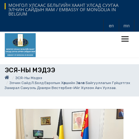
МОНГОЛ УЛСААС БЕЛЬГИЙН ХААНТ УЛСАД СУУГАА
ЭЛЧИН САЙДЫН ЯАМ / EMBASSY OF MONGOLIA IN
BELGIUM
en
mn
ЭСЯ-НЫ МЭДЭЭ
ЭСЯ-Ны Мэдээ
Элчин Сайд Л.Болд Европын Хөршийн Зөвлөл Байгууллагын Гүйцэтгэх
Захирал Самуэль Довери Вестербие-Ийг Хүлээн Авч Уулзав.