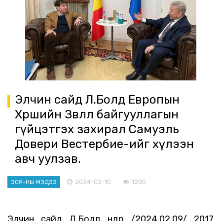
Элчин сайд Л.Болд Европын
Хөршийн Зөвлөл байгууллагын
гүйцэтгэх захирал Самуэль
Довери Вестербие-ийг хүлээн
авч уулзав.
2024-02-10
1200
ЭСЯ-НЫ МЭДЭЭ
Элчин сайд Л.Болд өнөөдөр /2024.02.09/ 2017