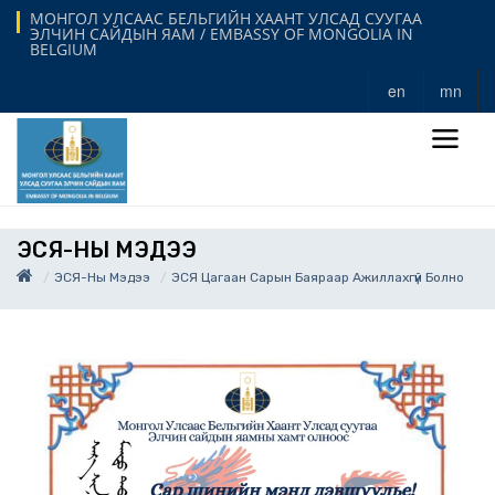
МОНГОЛ УЛСААС БЕЛЬГИЙН ХААНТ УЛСАД СУУГАА
ЭЛЧИН САЙДЫН ЯАМ / EMBASSY OF MONGOLIA IN
BELGIUM
en
mn
ЭСЯ-НЫ МЭДЭЭ
ЭСЯ-Ны Мэдээ
ЭСЯ Цагаан Сарын Баяраар Ажиллахгүй Болно