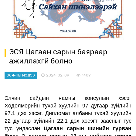
ЭСЯ Цагаан сарын баяраар
ажиллахгүй болно
2024-02-09
1409
ЭСЯ-НЫ МЭДЭЭ
Элчин сайдын яамны консулын хэсэг
Хөдөлмөрийн тухай хуулийн 97 дугаар зүйлийн
97.1 дэх хэсэг, Дипломат албаны тухай хуулийн
22 дугаар зүйлийн 22.1 дэх хэсэгт заасныг тус
тус үндэслэн
Цагаан сарын шинийн гурван