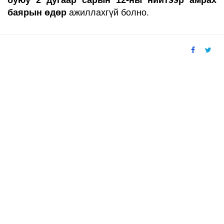
буюу 2 дугаар сарын 12-ны
нийтээр амрах
баярын өдөр
ажиллахгүй болно.