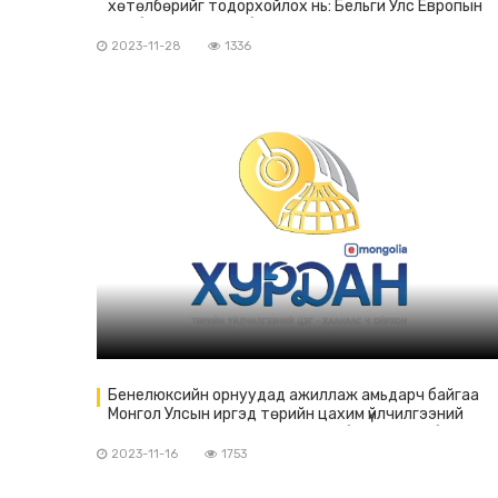
хөтөлбөрийг тодорхойлох нь: Бельги Улс Европын
Холбоог даргалах бэлтгэл ажил” сэдэвт хэлэлцүүлэг
оролцов
2023-11-28
1336
Бенелюксийн орнуудад ажиллаж амьдарч байгаа
Монгол Улсын иргэд төрийн цахим үйлчилгээний
“ХУР-ДАН” системийг ашиглах боломжтой боллоо.
2023-11-16
1753