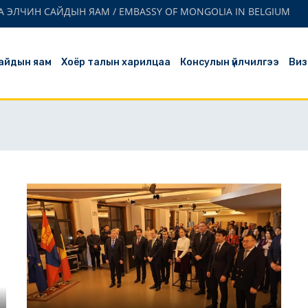
 ЭЛЧИН САЙДЫН ЯАМ / EMBASSY OF MONGOLIA IN BELGIUM
айдын яам
Хоёр талын харилцаа
Консулын үйлчилгээ
Виз