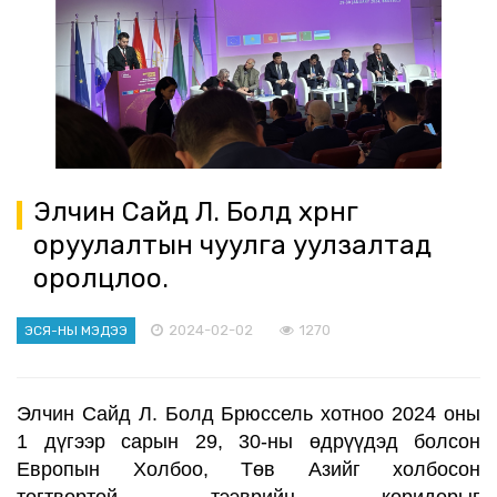
Элчин Сайд Л. Болд хөрөнгө
оруулалтын чуулга уулзалтад
оролцлоо.
2024-02-02
1270
ЭСЯ-НЫ МЭДЭЭ
Элчин Сайд Л. Болд
Брюссель хотноо 2024 оны
1 дүгээр
сарын 29
, 30-ны өдрүүдэд болсон
Европ
ын Холбоо
, Төв Азий
г холбосон