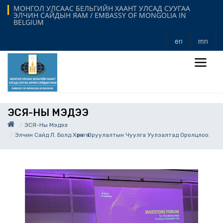
МОНГОЛ УЛСААС БЕЛЬГИЙН ХААНТ УЛСАД СУУГАА
ЭЛЧИН САЙДЫН ЯАМ / EMBASSY OF MONGOLIA IN
BELGIUM
en
mn
ЭСЯ-НЫ МЭДЭЭ
ЭСЯ-Ны Мэдээ
Элчин Сайд Л. Болд Хөрөнгө Оруулалтын Чуулга Уулзалтад Оролцлоо.