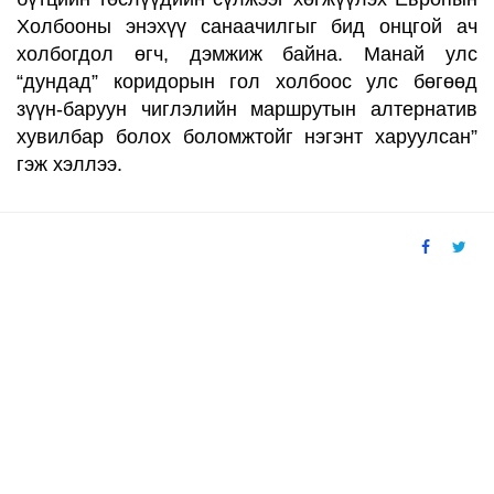
Холбооны
энэхүү санаачилгыг бид
онцгой ач
холбогдол өгч, дэмжиж байна. Манай улс
“дунд
ад
” коридорын гол холбоос
улс
бөгөөд
зүүн-баруун чиглэлийн маршрутын алтернатив
хувилбар болох боломжтойг
нэгэнт харуулсан
”
гэж хэллээ.