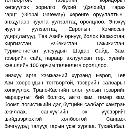
тогтвортой
,
тээврийн коридорыг
хөгжүүлэх
зорилго бүхий
“
Дэлхийд гарах
гарц”
(
Global Gateway
)
хөрөнгө оруулалтын
анхдугаар чуулга уулзалт
ад оролцлоо. Э
нэхүү
чуулга уулзалтад
Европын Комиссын
удирдлагууд,
Төв Азийн орнууд болох Казахстан,
Киргизстан, Узбекистан, Тажикистан,
Туркменистан улсуудын
Шадар
Сайд, Зам,
тээврийн сайд нараар ахлуулсан төр, хувийн
хэвшлийн 100 орчим төлөөлөгч оролцлоо.
Энэхүү арга хэмжээний хүрээнд Европ, Төв
Ази
хоорондын
тогтвортой
,
тээврийн
салбарыг
хөгжүүлэх
,
Транс-Каспийн олон улсын
тээврийн
маршрутыг
бий болгох,
авто зам, төмөр зам,
боомт, логистикийн дэд бүтцийн
салбарт хамтран
ажиллах
,
санхүүгийн эх үүсвэрий
г
шийдвэрлэхтэй холбоотой С
анамж
бичгүүдэд
талууд
гарын үсэг
зурлаа.
Тухайлбал,