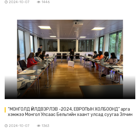
2024-10-07
1446
“МОНГОЛД ҮЙЛДВЭРЛЭВ -2024, ЕВРОПЫН ХОЛБООНД” арга
хэмжээ Монгол Улсаас Бельгийн хаант улсад суугаа Элчин
сайдын яамны дэмжлэгтэйгээр Бельги улсын Брюссель
хотноо амжилттай зохион байгуулагдлаа.
2024-10-07
1363