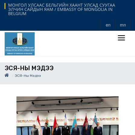
МОНГОЛ УЛСААС БЕЛЬГИЙН ХААНТ УЛСАД СУУГАА
ЭЛЧИН САЙДЫН ЯАМ / EMBASSY OF MONGOLIA IN
BELGIUM
en
mn
ЭСЯ-НЫ МЭДЭЭ
ЭСЯ-Ны Мэдээ