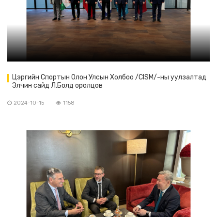
Цэргийн Спортын Олон Улсын Холбоо /CISM/-ны уулзалтад
Элчин сайд Л.Болд оролцов
2024-10-15
1158