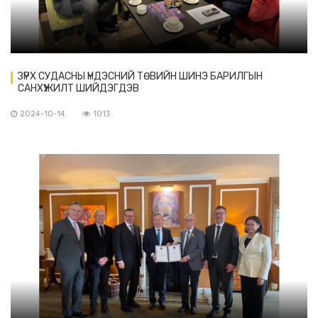
ЗҮРХ СУДАСНЫ ҮНДЭСНИЙ ТӨВИЙН ШИНЭ БАРИЛГЫН
САНХҮҮЖИЛТ ШИЙДЭГДЭВ
2024-10-14
1013