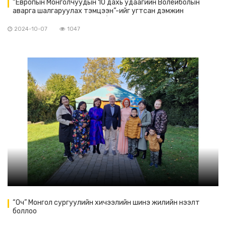
“Европын Монголчуудын 10 дахь удаагийн Волейболын
аварга шалгаруулах тэмцээн”-ийг угтсан дэмжин
оролцогчдын арга хэмжээ болов
2024-10-07
1047
“Оч” Монгол сургуулийн хичээлийн шинэ жилийн нээлт
боллоо