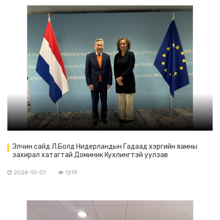
Элчин сайд Л.Болд Нидерландын Гадаад хэргийн яамны
захирал хатагтай Доминик Кухлингтэй уулзав
2024-10-07
1219