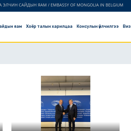
 ЭЛЧИН САЙДЫН ЯАМ / EMBASSY OF MONGOLIA IN BELGIUM
айдын яам
Хоёр талын харилцаа
Консулын үйлчилгээ
Виз