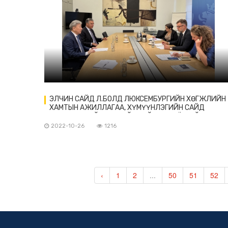
ЭЛЧИН САЙД Л.БОЛД ЛЮКСЕМБУРГИЙН ХӨГЖЛИЙН
ХАМТЫН АЖИЛЛАГАА, ХҮМҮҮНЛЭГИЙН САЙД
БӨГӨӨД ЭДИЙН ЗАСГИЙН САЙД Ф.ФАЁ-ТАЙ УУЛЗАВ
2022-10-26
1216
‹
1
2
...
50
51
52