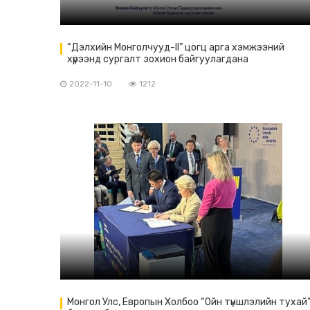
“Дэлхийн Монголчууд-II” цогц арга хэмжээний
хүрээнд сургалт зохион байгуулагдана
2022-11-10
1212
Монгол Улс, Европын Холбоо “Ойн түншлэлийн тухай