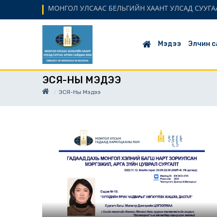
МОНГОЛ УЛСААС БЕЛЬГИЙН ХААНТ УЛСАД СУУГАА
Мэдээ
Элчин с
ЭСЯ-НЫ МЭДЭЭ
ЭСЯ-Ны Мэдээ