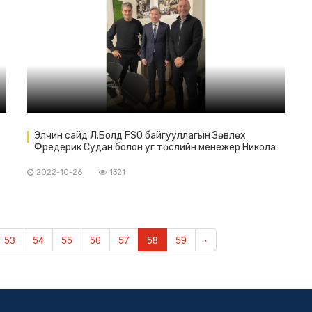
Элчин сайд Л.Болд FSO байгууллагын Зөвлөх
Фредерик Судан болон уг төслийн менежер Никола
Вурм нартай уулзав.
2022-10-26
1321
53
54
55
56
57
58
59
›