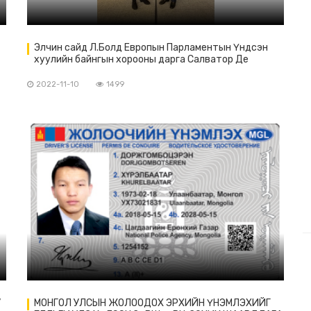
Элчин сайд Л.Болд Европын Парламентын Үндсэн
хуулийн байнгын хорооны дарга Салватор Де
Меотой 2022 оны 11 дүгээр сарын 09-ний өдөр
уулзав.
2022-11-10
1499
”
МОНГОЛ УЛСЫН ЖОЛООДОХ ЭРХИЙН ҮНЭМЛЭХИЙГ