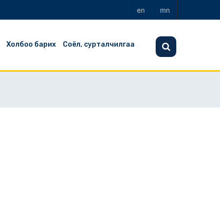
en
mn
Холбоо барих
Соёл, сурталчилгаа