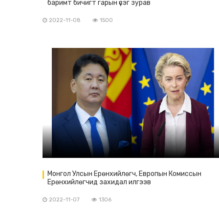
баримт бичигт гарын үсэг зурав
2022-11-08
1500
Монгол Улсын Ерөнхийлөгч, Европын Комиссын
Ерөнхийлөгчид захидал илгээв
2022-11-07
1306