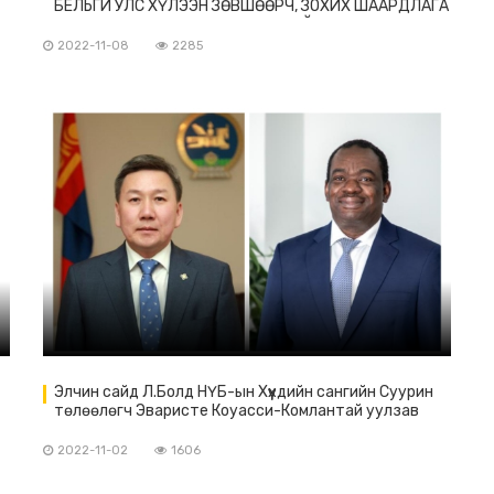
БЕЛЬГИ УЛС ХҮЛЭЭН ЗӨВШӨӨРЧ, ЗОХИХ ШААРДЛАГА
ХАНГАСАН ТОХИОЛДОЛД БЕЛЬГИЙН ЖОЛООНЫ
ҮНЭМЛЭХЭЭР СОЛЬЖ ОЛГОХЫГ ЗӨВШӨӨРЛӨӨ
2022-11-08
2285
Элчин сайд Л.Болд НҮБ-ын Хүүхдийн сангийн Суурин
төлөөлөгч Эваристе Коуасси-Комлантай уулзав
2022-11-02
1606