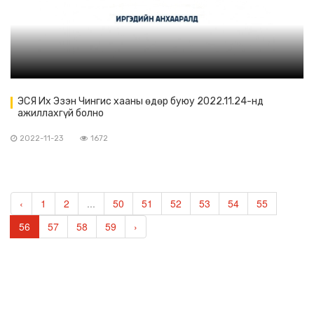
ЭСЯ Их Эзэн Чингис хааны өдөр буюу 2022.11.24-нд
ажиллахгүй болно
2022-11-23
1672
‹
1
2
...
50
51
52
53
54
55
56
57
58
59
›