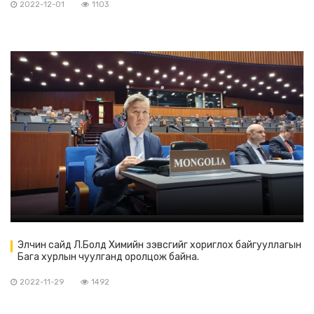
2022-12-01
1103
Элчин сайд Л.Болд Химийн зэвсгийг хориглох байгууллагын
Бага хурлын чуулганд оролцож байна.
2022-11-29
1492