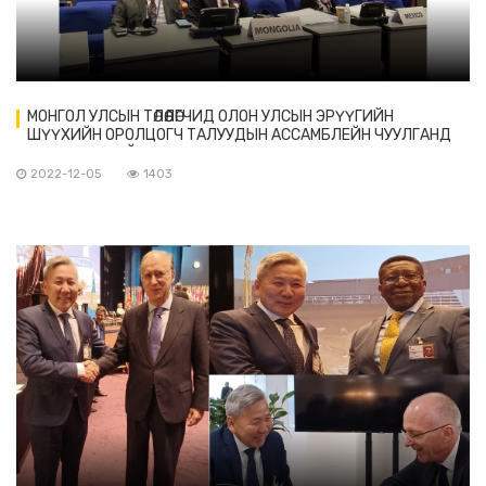
МОНГОЛ УЛСЫН ТӨЛӨӨЛӨГЧИД ОЛОН УЛСЫН ЭРҮҮГИЙН
ШҮҮХИЙН ОРОЛЦОГЧ ТАЛУУДЫН АССАМБЛЕЙН ЧУУЛГАНД
ОРОЛЦОЖ БАЙНА
2022-12-05
1403