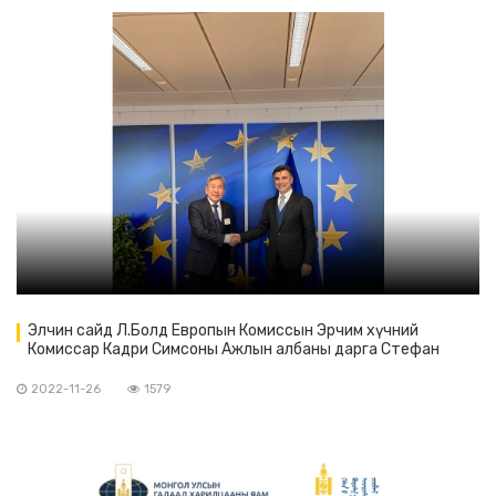
Элчин сайд Л.Болд Европын Комиссын Эрчим хүчний
Комиссар Кадри Симсоны Ажлын албаны дарга Стефан
Грасситай уулзав
2022-11-26
1579