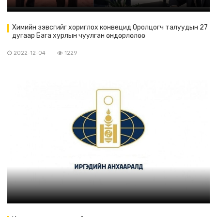
Химийн зэвсгийг хориглох конвецид Оролцогч талуудын 27
дугаар Бага хурлын чуулган өндөрлөлөө
2022-12-04
1229