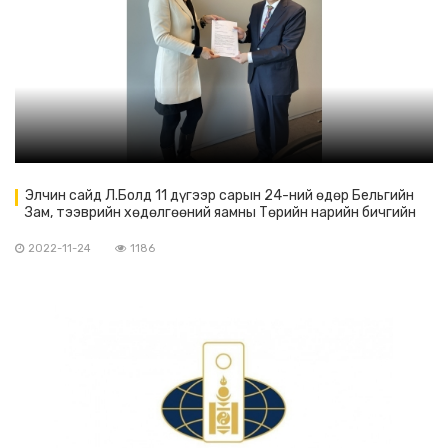
Элчин сайд Л.Болд 11 дүгээр сарын 24-ний өдөр Бельгийн
Зам, тээврийн хөдөлгөөний яамны Төрийн нарийн бичгийн
дарга хатагтай Эмануэл Вандамтай уулзав.
2022-11-24
1186