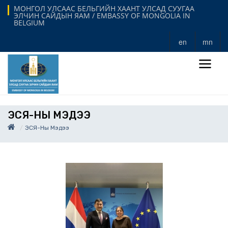
МОНГОЛ УЛСААС БЕЛЬГИЙН ХААНТ УЛСАД СУУГАА
ЭЛЧИН САЙДЫН ЯАМ / EMBASSY OF MONGOLIA IN
BELGIUM
en
mn
ЭСЯ-НЫ МЭДЭЭ
ЭСЯ-Ны Мэдээ