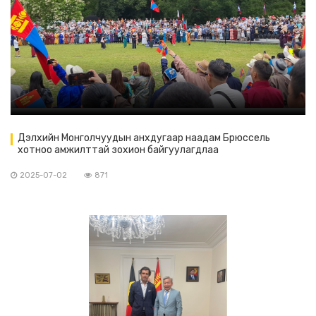
Дэлхийн Монголчуудын анхдугаар наадам Брюссель
хотноо амжилттай зохион байгуулагдлаа
2025-07-02
871