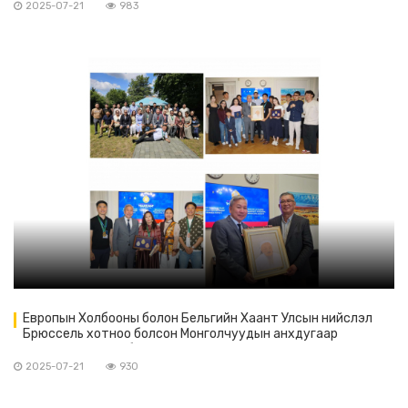
2025-07-21
983
Европын Холбооны болон Бельгийн Хаант Улсын нийслэл
Брюссель хотноо болсон Монголчуудын анхдугаар
наадмын зохион байгуулагчид ажлаа дүгнэн хуралдлаа.
2025-07-21
930