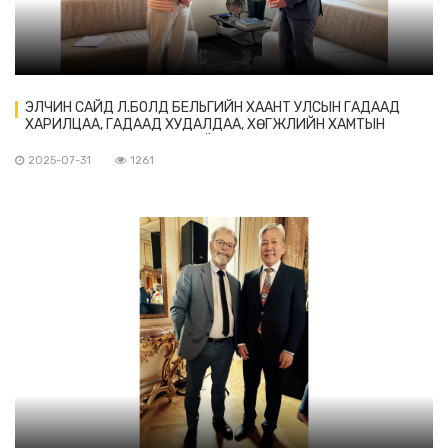
ЭЛЧИН САЙД Л.БОЛД БЕЛЬГИЙН ХААНТ УЛСЫН ГАДААД
ХАРИЛЦАА, ГАДААД ХУДАЛДАА, ХӨГЖЛИЙН ХАМТЫН
АЖИЛЛАГААНЫ ЯАМНЫ ХОЁР ТАЛЫН ХАРИЛЦАА
ХАРИУЦСАН ЕРӨНХИЙ ЗАХИРАЛ ХАТАГТАЙ БИРЖИТ
2025-07-31
1261
СТИВЕНСТЭЙ УУЛЗАВ