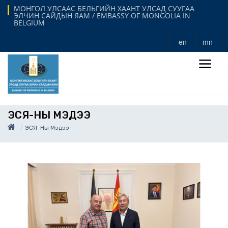
МОНГОЛ УЛСААС БЕЛЬГИЙН ХААНТ УЛСАД СУУГАА
ЭЛЧИН САЙДЫН ЯАМ / EMBASSY OF MONGOLIA IN
BELGIUM
en
mn
ЭСЯ-НЫ МЭДЭЭ
ЭСЯ-Ны Мэдээ