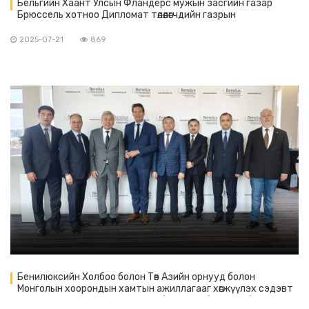
Бельгийн Хаант Улсын Фландерс мужын засгийн газар
Брюссель хотноо Дипломат төлөөлөгчдийн газрын
тэргүүнүүдийг Фландерсын өдрийг тохиолдуулан хүлээн авч
уулзалт хийлээ.
2025-07-21
869
Бенилюксийн Холбоо болон Төв Азийн орнууд болон
Монголын хоорондын хамтын ажиллагааг хөгжүүлэх сэдэвт
ажил хэргийн уулзалт тус холбооны төв байранд боллоо