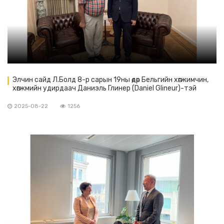
Элчин сайд Л.Болд 8-р сарын 19ны өдөр Бельгийн хөгжимчин,
хөгжмийн удирдаач Даниэль Глинер (Daniel Glineur)-тэй
уулзлаа.
2025-08-22
1256