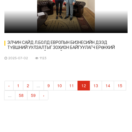
ЭЛЧИН САЙД Л.БОЛД ЕВРОПЫН БИЗНЕСИЙН ДЭЭД
ТҮВШНИЙ УУЛЗАЛТЫГ ЗОХИОН БАЙГУУЛАГЧ ЕРӨНХИЙ
ЗАХИРАЛ АРНУ ТАЙСОНТОЙ УУЛЗАВ
2025-07-02
1123
‹
1
2
...
9
10
11
12
13
14
15
...
58
59
›