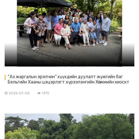
“Аз жаргалын эрэлчин” хүүхдийн дуулалт жүжгийн баг
Бельгийн Хааны цэцэрлэгт хүрээлэнгийн Хөгжмийн киоскт
тоглов
2025-07-08
1375