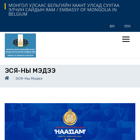
МОНГОЛ УЛСААС БЕЛЬГИЙН ХААНТ УЛСАД СУУГАА
ЭЛЧИН САЙДЫН ЯАМ / EMBASSY OF MONGOLIA IN
BELGIUM
en
mn
ЭСЯ-НЫ МЭДЭЭ
ЭСЯ-Ны Мэдээ