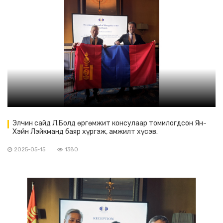
Элчин сайд Л.Болд өргөмжит консулаар томилогдсон Ян-
Хэйн Лэйкманд баяр хүргэж, амжилт хүсэв.
2025-05-15
1380