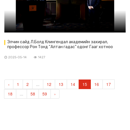
Элчин сайд Л.Болд Клингендал академийн захирал,
профессор Рон Тонд “Алтан гадас” одонг Гааг хотноо
гардуулан өгөв.
2025-05-14
1427
‹
1
2
...
12
13
14
15
16
17
18
...
58
59
›