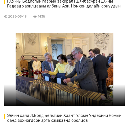
ГХЯ-ны Бодлогын газрын захирал Г.Бямбасүрэн ЕХ-ны
Гадаад харилцааны албаны Ази, Номхон далайн орнуудын
газрын дэд захирал Паола Пампалонитой уулзав
2025-05-19
1438
Элчин сайд Л.Болд Бельгийн Хаант Улсын Үндэсний Номын
санд зохиогдсон арга хэмжээнд оролцов