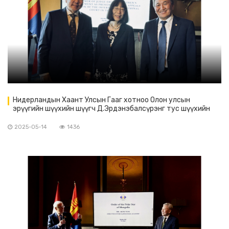
Нидерландын Хаант Улсын Гааг хотноо Олон улсын
эрүүгийн шүүхийн шүүгч Д.Эрдэнэбалсүрэнг тус шүүхийн
Давж заалдах шатны танхимын ерөнхийлөгчөөр
сонгогдсонтой холбогдуулан ЭСЯ-наас ёслолын арга
2025-05-14
1436
хэмжээ зохион байгуулав.