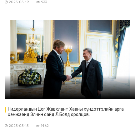
2025-05-19
933
Нидерландын Цог Жавхлант Хааны хүндэтгэлийн арга
хэмжээнд Элчин сайд Л.Болд оролцов.
2025-05-15
1462