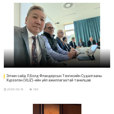
Элчин сайд Л.Болд Фландерсын Тэнгисийн Судалгааны
Хүрээлэн (VLIZ)-ийн үйл ажиллагаатай танилцав
2025-05-15
760