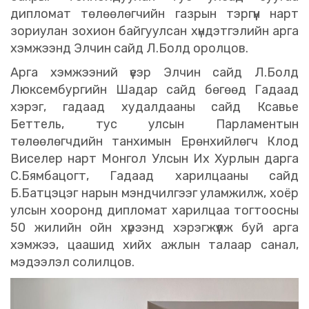
дипломат төлөөлөгчийн газрын тэргүүн нарт
зориулан зохион байгуулсан хүндэтгэлийн арга
хэмжээнд Элчин сайд Л.Болд оролцов.
Арга хэмжээний үеэр Элчин сайд Л.Болд
Люксембургийн Шадар сайд бөгөөд Гадаад
хэрэг, гадаад худалдааны сайд Ксавье
Беттель, тус улсын Парламентын
төлөөлөгчдийн танхимын Ерөнхийлөгч Клод
Виселер нарт Монгол Улсын Их Хурлын дарга
С.Бямбацогт, Гадаад харилцааны сайд
Б.Батцэцэг нарын мэндчилгээг уламжилж, хоёр
улсын хооронд дипломат харилцаа тогтоосны
50 жилийн ойн хүрээнд хэрэгжүүлж буй арга
хэмжээ, цаашид хийх ажлын талаар санал,
мэдээлэл солилцов.