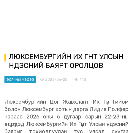
ЛЮКСЕМБУРГИЙН ИХ ГҮНТ УЛСЫН
ҮНДЭСНИЙ БАЯРТ ОРОЛЦОВ
2026-06-25
148
ЭСЯ-НЫ МЭДЭЭ
Люксембургийн Цог Жавхлант Их Гүн Гийом
болон Люксембург хотын дарга Лидия Полфер
нараас 2026 оны 6 дугаар сарын 22-23-ны
өдрүүдэд Люксембургийн Их Гүнт Улсын үндэсний
баярыг тохиолдуулан тус улсад суугаа