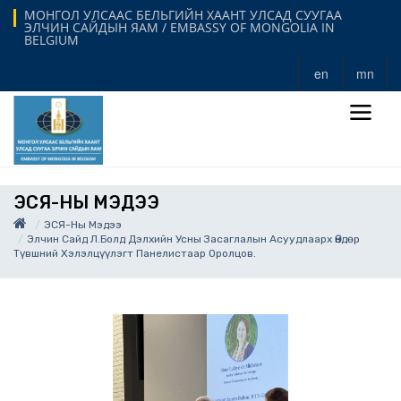
МОНГОЛ УЛСААС БЕЛЬГИЙН ХААНТ УЛСАД СУУГАА
ЭЛЧИН САЙДЫН ЯАМ / EMBASSY OF MONGOLIA IN
BELGIUM
en
mn
ЭСЯ-НЫ МЭДЭЭ
ЭСЯ-Ны Мэдээ
Элчин Сайд Л.Болд Дэлхийн Усны Засаглалын Асуудлаарх Өндөр
Түвшний Хэлэлцүүлэгт Панелистаар Оролцов.