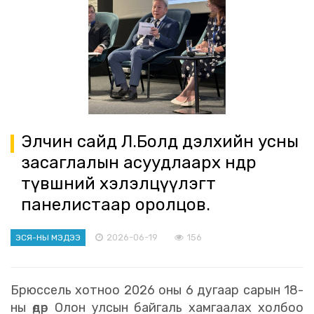
Элчин сайд Л.Болд дэлхийн усны
засаглалын асуудлаарх өндөр
түвшний хэлэлцүүлэгт
панелистаар оролцов.
2026-06-19
156
ЭСЯ-НЫ МЭДЭЭ
Брюссель хотноо 2026 оны 6 дугаар сарын 18-
ны өдөр Олон улсын байгаль хамгаалах холбоо