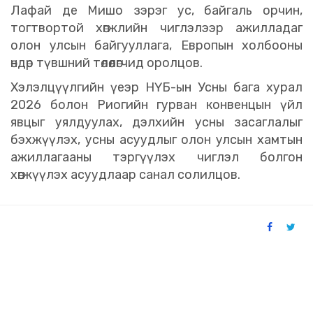
Лафай де Мишо зэрэг ус, байгаль орчин,
тогтвортой хөгжлийн чиглэлээр ажилладаг
олон улсын байгууллага, Европын холбооны
өндөр түвшний төлөөлөгчид оролцов.
Хэлэлцүүлгийн үеэр НҮБ-ын Усны бага хурал
2026 болон Риогийн гурван конвенцын үйл
явцыг уялдуулах, дэлхийн усны засаглалыг
бэхжүүлэх, усны асуудлыг олон улсын хамтын
ажиллагааны тэргүүлэх чиглэл болгон
хөгжүүлэх асуудлаар санал солилцов.