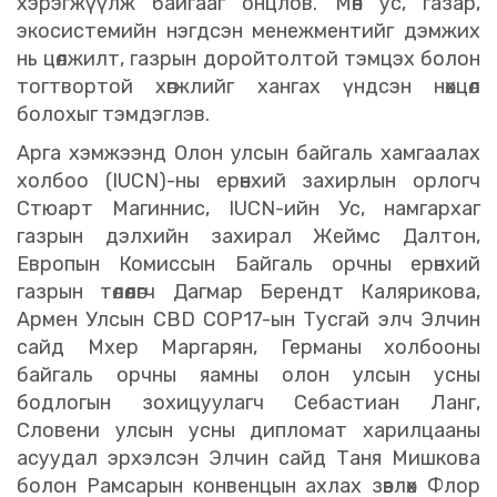
хэрэгжүүлж байгааг онцлов. Мөн ус, газар,
экосистемийн нэгдсэн менежментийг дэмжих
нь цөлжилт, газрын доройтолтой тэмцэх болон
тогтвортой хөгжлийг хангах үндсэн нөхцөл
болохыг тэмдэглэв.
Арга хэмжээнд Олон улсын байгаль хамгаалах
холбоо (IUCN)-ны ерөнхий захирлын орлогч
Стюарт Магиннис, IUCN-ийн Ус, намгархаг
газрын дэлхийн захирал Жеймс Далтон,
Европын Комиссын Байгаль орчны ерөнхий
газрын төлөөлөгч Дагмар Берендт Калярикова,
Армен Улсын CBD COP17-ын Тусгай элч Элчин
сайд Мхер Маргарян, Германы холбооны
байгаль орчны яамны олон улсын усны
бодлогын зохицуулагч Себастиан Ланг,
Словени улсын усны дипломат харилцааны
асуудал эрхэлсэн Элчин сайд Таня Мишкова
болон Рамсарын конвенцын ахлах зөвлөх Флор