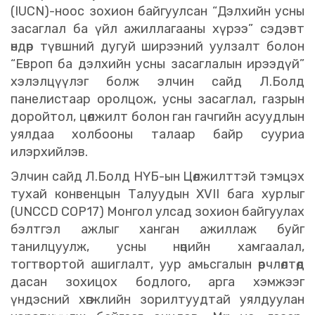
(IUCN)-ноос зохион байгуулсан “Дэлхийн усны
засаглал ба үйл ажиллагааны хүрээ” сэдэвт
өндөр түвшний дугуй ширээний уулзалт болон
“Европ ба дэлхийн усны засаглалын ирээдүй”
хэлэлцүүлэг болж элчин сайд Л.Болд
панелистаар оролцож, усны засаглал, газрын
доройтол, цөлжилт болон ган гачгийн асуудлын
уялдаа холбооны талаар байр сууриа
илэрхийлэв.
Элчин сайд Л.Болд НҮБ-ын Цөлжилттэй тэмцэх
тухай конвенцын Талуудын XVII бага хурлыг
(UNCCD COP17) Монгол улсад зохион байгуулах
бэлтгэл ажлыг ханган ажиллаж буйг
танилцуулж, усны нөөцийн хамгаалал,
тогтвортой ашиглалт, уур амьсгалын өөрчлөлтөд
дасан зохицох бодлого, арга хэмжээг
үндэсний хөгжлийн зорилтуудтай уялдуулан