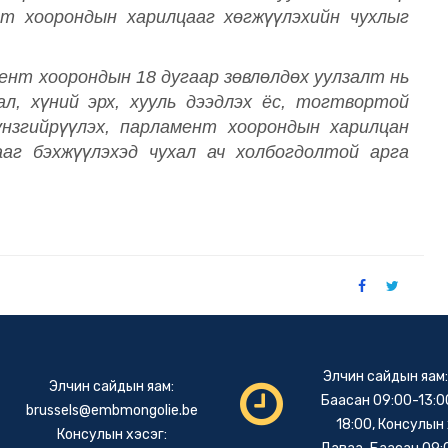
нт хоорондын харилцааг хөгжүүлэхийн чухлыг
ент хоорондын 18 дугаар зөвлөлдөх уулзалт нь
л, хүний эрх, хууль дээдлэх ёс, тогтвортой
нзгийрүүлэх, парламент хоорондын харилцан
аг бэхжүүлэхэд чухал ач холбогдолтой арга
Элчин сайдын яам
Элчин сайдын яам:
Баасан 09:00-13:00
brussels@embmongolie.be
18:00, Консулын 
Консулын хэсэг: