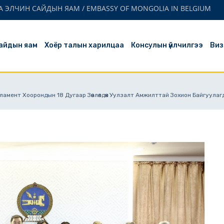
 ЭЛЧИН САЙДЫН ЯАМ / EMBASSY OF MONGOLIA IN BELGIUM
айдын яам
Хоёр талын харилцаа
Консулын үйлчилгээ
Виз
ламент Хоорондын 18 Дугаар Зөвлөлдөх Уулзалт Амжилттай Зохион Байгуулаг