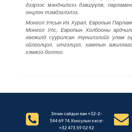
дээрээс мэндчилгээ дэвшүүлж, парламе
онцлон тэмдэглэлээ.
Монгол Улсын Их Хурал, Европын Парлам
Монгол Улс, Европын Холбооны ардчила
хөгжилд суурилсан түншлэлийг улам гү
ойлголцол, итгэлцэл, хамтын ажиллага
хэмжээ боллоо.
Элчин сайдын яам +32-2-
344 69 74, Консулын хэсэг:
+32 473 59 02 92