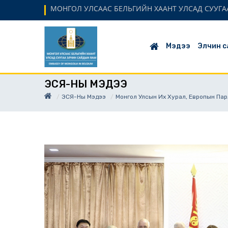
МОНГОЛ УЛСААС БЕЛЬГИЙН ХААНТ УЛСАД СУУГАА
Мэдээ
Элчин с
ЭСЯ-НЫ МЭДЭЭ
ЭСЯ-Ны Мэдээ
Монгол Улсын Их Хурал, Европын Пар