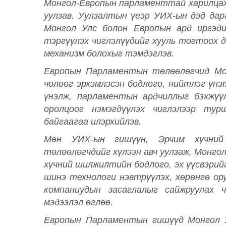
Монгол-Европын парламенттай харилцах 
уулзав. Уулзалтын үеэр УИХ-ын дэд дар
Монгол Улс болон Европын ард иргэд
тэргүүлэх чиглэлүүдийг хууль тогтоох 
механизм болохыг тэмдэглэв.
Европын Парламентын төлөөлөгчид Монг
чөлөөг эрхэмлэсэн бодлого, нийтлэг үнэ
үнэлж, парламентын ардчиллыг бэхжүүл
оролцоог нэмэгдүүлэх чиглэлээр тур
байгаагаа илэрхийлэв.
Мөн УИХ-ын гишүүн, Эрчим хүчний
төлөөлөгчдийг хүлээн авч уулзаж, Монго
хүчний шилжилтийн бодлого, эх үүсвэрийг
шинэ технологи нэвтрүүлэх, хөрөнгө о
компаниудын засаглалыг сайжруулах 
мэдээлэл өглөө.
Европын Парламентын гишүүд Монгол 