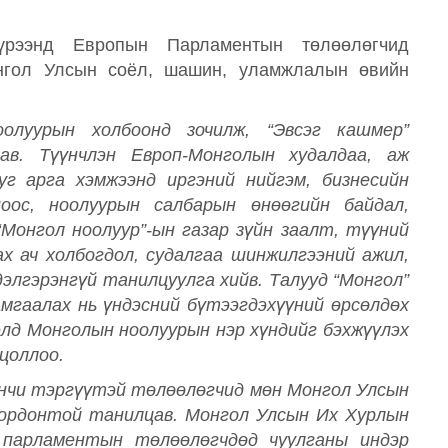
үрээнд Европын Парламентын төлөөлөгчид
онгол Улсын соёл, шашин, уламжлалын өвийн
олуурын холбоонд зочилж, “Эвсэг кашмер”
ав. Түүнчлэн Европ-Монголын худалдаа, аж
г арга хэмжээнд иргэний нийгэм, бизнесийн
оос, ноолуурын салбарын өнөөгийн байдал,
“Монгол ноолуур”-ын газар зүйн заалт, түүний
ах ач холбогдол, судалгаа шинжилгээний ажил,
элгэрэнгүй танилцуулга хийв. Талууд “Монгол”
амгаалах нь үндэсний бүтээгдэхүүний өрсөлдөх
ээлд Монголын ноолуурын нэр хүндийг бэхжүүлэх
цоллоо.
чи тэргүүтэй төлөөлөгчид мөн Монгол Улсын
 ордонтой танилцав. Монгол Улсын Их Хурлын
 парламентын төлөөлөгчдөд чуулганы индэр