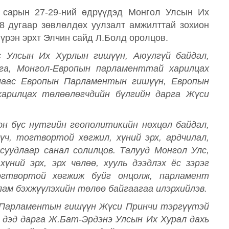
 сарын 27-29-ний өдрүүдэд Монгол Улсын Их
 дугаар зөвлөлдөх уулзалт амжилттай зохион
Бүрэн эрхт Элчин сайд Л.Болд оролцов.
 Улсын Их Хурлын гишүүн, Аюулгүй байдал,
га, Монгол-Европын парламенттай харилцах
алаас Европын Парламентын гишүүн, Европын
арилцах төлөөлөгчдийн бүлгийн дарга Жүси
н бүс нутгийн геополитикийн нөхцөл байдал,
хүч, тогтвортой хөгжил, хүний эрх, ардчилал,
асуудлаар санал солилцов. Талууд Монгол Улс,
үний эрх, эрх чөлөө, хууль дээдлэх ёс зэрэг
огтвортой хөгжиж буйг онцолж, парламент
ам бэхжүүлэхийн төлөө байгаагаа илэрхийлэв.
 Парламентын гишүүн Жүси Принчи тэргүүтэй
дэд дарга Ж.Бат-Эрдэнэ Улсын Их Хурал дахь