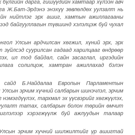
бүлгийн дарга, гишүүдийн хамтаар хүлээн авч
га Ж.Бат-Эрдэнэ энэхүү зөвлөлдөх уулзалт нь
ийн нийтлэг эрх ашиг, хамтын ажиллагааны
дээд байгууллагын түвшинд хэлэлцэж буй чухал
ол Улсын ардчилсан хөгжил, хүний эрх, эрх
т зүйлсэд суурилсан гадаад харилцааг өндрөөр
эх, ил тод байдал, сайн засаглал, иргэдийн
шлага солилцож, хамтран ажиллахад бэлэн
 сайд Б.Найдалаа Европын Парламентын
л Улсын эрчим хүчний салбарын шинэчлэл, эрчим
 нэмэгдүүлэх, тархмал эх үүсвэрийг хөгжүүлэх,
руулалт татах, салбарын болон төрийн өмчит
чиглэлээр хэрэгжүүлж буй ажлуудын талаар
Улсын эрчим хүчний шилжилтийг үр ашигтай