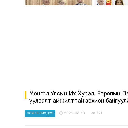
Монгол Улсын Их Хурал, Европын Па
уулзалт амжилттай зохион байгуул
2026-06-10
191
ЭСЯ-НЫ МЭДЭЭ