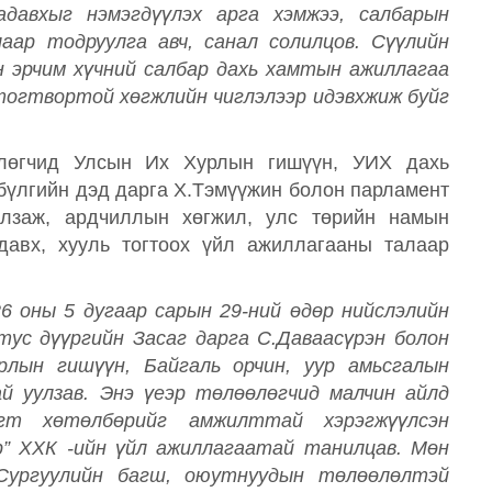
адавхыг нэмэгдүүлэх арга хэмжээ, салбарын
аар тодруулга авч, санал солилцов. Сүүлийн
 эрчим хүчний салбар дахь хамтын ажиллагаа
 тогтвортой хөгжлийн чиглэлээр идэвхжиж буйг
лөгчид Улсын Их Хурлын гишүүн, УИХ дахь
бүлгийн дэд дарга Х.Тэмүүжин болон парламент
лзаж, ардчиллын хөгжил, улс төрийн намын
давх, хууль тогтоох үйл ажиллагааны талаар
 оны 5 дугаар сарын 29-ний өдөр нийслэлийн
тус дүүргийн Засаг дарга С.Даваасүрэн болон
рлын гишүүн, Байгаль орчин, уур амьсгалын
й уулзав. Энэ үеэр төлөөлөгчид малчин айлд
гт хөтөлбөрийг амжилттай хэрэгжүүлсэн
р” ХХК -ийн үйл ажиллагаатай танилцав. Мөн
Сургуулийн багш, оюутнуудын төлөөлөлтэй