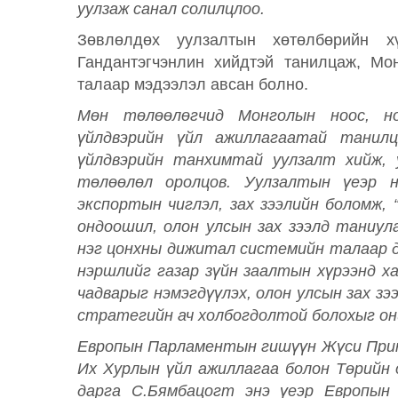
уулзаж санал солилцлоо.
Зөвлөлдөх уулзалтын хөтөлбөрийн х
Гандантэгчэнлин хийдтэй танилцаж, М
талаар мэдээлэл авсан болно.
Мөн төлөөлөгчид Монголын ноос, но
үйлдвэрийн үйл ажиллагаатай танилц
үйлдвэрийн танхимтай уулзалт хийж, у
төлөөлөл оролцов. Уулзалтын үеэр н
экспортын чиглэл, зах зээлийн боломж, 
ондоошил, олон улсын зах зээлд таниул
нэг цонхны дижитал системийн талаар д
нэршлийг газар зүйн заалтын хүрээнд х
чадварыг нэмэгдүүлэх, олон улсын зах з
стратегийн ач холбогдолтой болохыг он
Европын Парламентын гишүүн Жүси Прин
Их Хурлын үйл ажиллагаа болон Төрийн
дарга С.Бямбацогт энэ үеэр Европын