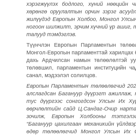
хэрэгжүүлэх бодлого, хүний нөөцийн ч
хөрөнгө оруулалтын орчин зэрэг асуудл
жилүүдэд Европын Холбоо, Монгол Улсын
ногоон шилжилт, эрчим хүчний үр ашиг,
талууд тэмдэглэв.
Түүнчлэн Европын Парламентын төлөө
Монгол-Европын парламенттай харилцах 
дахь Ардчилсан намын төлөөлөлтэй уу
төлөвшил, парламентын институцийн ча
санал, мэдээлэл солилцов.
Европын Парламентын төлөөлөгчид 2026
алслагдсан Багануур дүүрэгт ажиллаж, 
тус дүүргээс сонгогдсон Улсын Их Ху
өөрчлөлтийн сайд Ц.Сандаг-Очир нарта
зочилж, Европын Холбооны тэтгэлэ
“Багануур цахилгаан механикийн үйлдвэ
өдөр төлөөлөгчид Монгол Улсын Их 