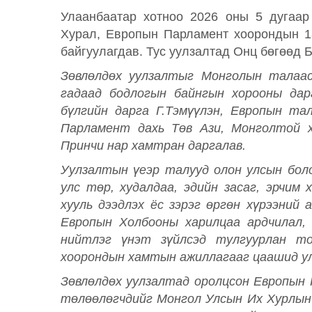
Улаанбаатар хотноо 2026 оны 5 дугаар
Хурал, Европын Парламент хоорондын 18
байгуулагдав. Тус уулзалтад Онц бөгөөд 
Зөвлөлдөх уулзалтыг Монголын талаас
гадаад бодлогын байнгын хорооны дар
бүлгийн дарга Г.Тэмүүлэн, Европын т
Парламент дахь Төв Ази, Монголтой х
Принчи нар хамтран даргалав.
Уулзалтын үеэр талууд олон улсын боло
улс төр, худалдаа, эдийн засаг, эрчим 
хууль дээдлэх ёс зэрэг өргөн хүрээний 
Европын Холбооны харилцаа ардчилал, х
нийтлэг үнэт зүйлсэд тулгуурлан т
хоорондын хамтын ажиллагааг цаашид ул
Зөвлөлдөх уулзалтад оролцсон Европын
төлөөлөгчдийг Монгол Улсын Их Хурлын 