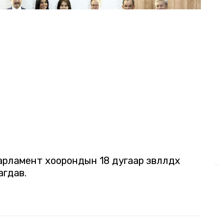
рламент хоорондын 18 дугаар зөвлөлдөх
агдав.