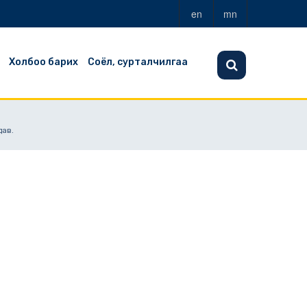
en
mn
Холбоо барих
Соёл, сурталчилгаа
дав.