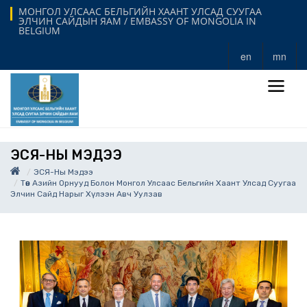
МОНГОЛ УЛСААС БЕЛЬГИЙН ХААНТ УЛСАД СУУГАА
ЭЛЧИН САЙДЫН ЯАМ / EMBASSY OF MONGOLIA IN
BELGIUM
en
mn
ЭСЯ-НЫ МЭДЭЭ
ЭСЯ-Ны Мэдээ
Төв Азийн Орнууд Болон Монгол Улсаас Бельгийн Хаант Улсад Суугаа
Элчин Сайд Нарыг Хүлээн Авч Уулзав