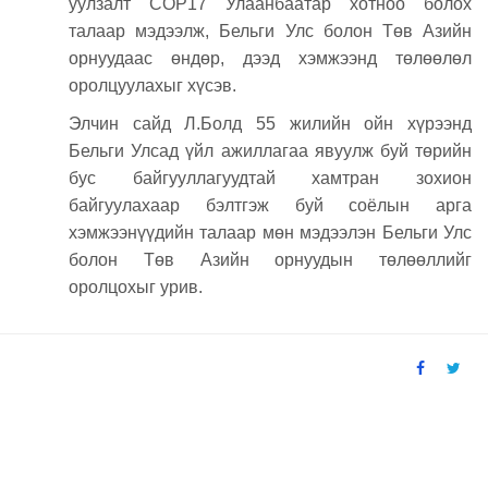
уулзалт COP17 Улаанбаатар хотноо болох
талаар мэдээлж, Бельги Улс болон Төв Азийн
орнуудаас өндөр, дээд хэмжээнд төлөөлөл
оролцуулахыг хүсэв.
Элчин сайд Л.Болд 55 жилийн ойн хүрээнд
Бельги Улсад үйл ажиллагаа явуулж буй төрийн
бус байгууллагуудтай хамтран зохион
байгуулахаар бэлтгэж буй соёлын арга
хэмжээнүүдийн талаар мөн мэдээлэн Бельги Улс
болон Төв Азийн орнуудын төлөөллийг
оролцохыг урив.