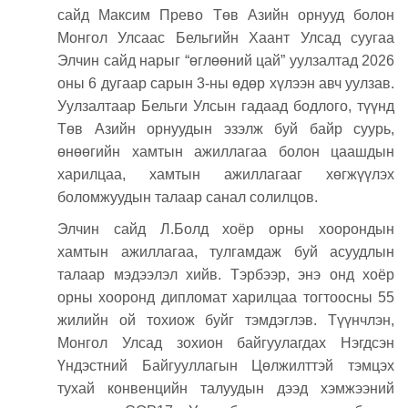
сайд Максим Прево Төв Азийн орнууд болон
Монгол Улсаас Бельгийн Хаант Улсад суугаа
Элчин сайд нарыг “өглөөний цай” уулзалтад 2026
оны 6 дугаар сарын 3-ны өдөр хүлээн авч уулзав.
Уулзалтаар Бельги Улсын гадаад бодлого, түүнд
Төв Азийн орнуудын эзэлж буй байр суурь,
өнөөгийн хамтын ажиллагаа болон цаашдын
харилцаа, хамтын ажиллагааг хөгжүүлэх
боломжуудын талаар санал солилцов.
Элчин сайд Л.Болд хоёр орны хоорондын
хамтын ажиллагаа, тулгамдаж буй асуудлын
талаар мэдээлэл хийв. Тэрбээр, энэ онд хоёр
орны хооронд дипломат харилцаа тогтоосны 55
жилийн ой тохиож буйг тэмдэглэв. Түүнчлэн,
Монгол Улсад зохион байгуулагдах Нэгдсэн
Үндэстний Байгууллагын Цөлжилттэй тэмцэх
тухай конвенцийн талуудын дээд хэмжээний