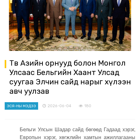
Төв Азийн орнууд болон Монгол
Улсаас Бельгийн Хаант Улсад
суугаа Элчин сайд нарыг хүлээн
авч уулзав
2026-06-04
180
ЭСЯ-НЫ МЭДЭЭ
Бельги Улсын Шадар сайд бөгөөд Гадаад хэрэг,
Европын хэрэг, хөгжлийн хамтын ажиллагааны