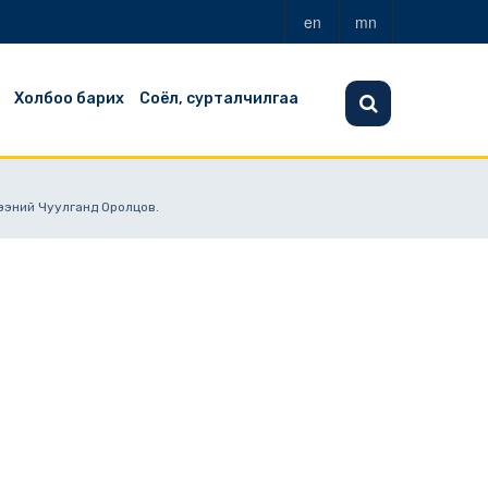
en
mn
Холбоо барих
Соёл, сурталчилгаа
ээний Чуулганд Оролцов.