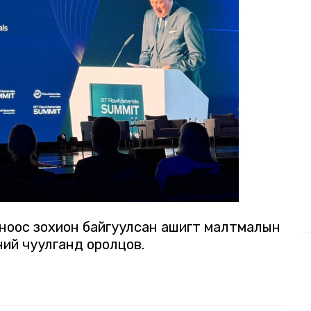
ноос зохион байгуулсан ашигт малтмалын
ий чуулганд оролцов.