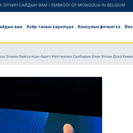
 ЭЛЧИН САЙДЫН ЯАМ / EMBASSY OF MONGOLIA IN BELGIUM
айдын яам
Хоёр талын харилцаа
Консулын үйлчилгээ
Виз
оос Зохион Байгуулсан Ашигт Малтмалын Салбарын Олон Улсын Дээд Хэмж