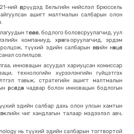
21-ний өдрүүдэд Бельгийн нийслэл Брюссель
айгуулсан ашигт малтмалын салбарын олон
.
гуудын төлөөлөл, бодлого боловсруулагчид, уул
лийн компаниуд, хөрөнгө оруулагчид, эрдэм
ролцож, түүхий эдийн салбарын өнөөгийн нөхцөл
санал солилцов.
гаа, инновацын асуудал хариуцсан комиссар
аци, технологийн хүрээлэнгийн гүйцэтгэх
тгэл тавьж, стратегийн ашигт малтмалын
н өрсөлдөх чадвар болон инновацын бодлогын
үүхий эдийн салбар дахь олон улсын хамтын
 хөгжлийн чиг хандлагын талаар мэдээлэл авч,
echnology нь түүхий эдийн салбарын тогтвортой