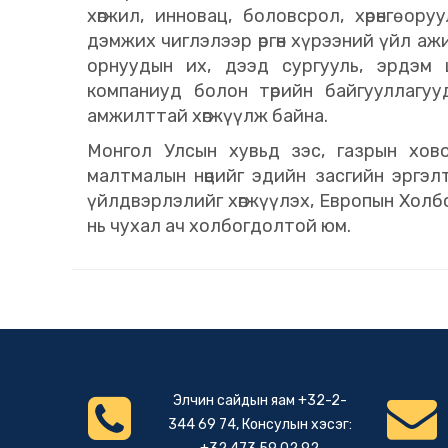
хөгжил, инновац, боловсрол, хөрөнгө о
дэмжих чиглэлээр өргөн хүрээний үйл ажи
орнуудын их, дээд сургууль, эрдэм 
компаниуд болон төрийн байгууллагуу
амжилттай хөгжүүлж байна.
Монгол Улсын хувьд зэс, газрын хов
малтмалын нөөцийг эдийн засгийн эргэл
үйлдвэрлэлийг хөгжүүлэх, Европын Холб
нь чухал ач холбогдолтой юм.
Элчин сайдын яам +32-2-
344 69 74, Консулын хэсэг: