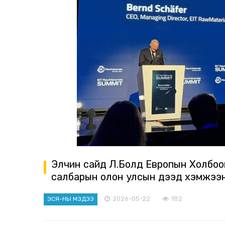
Элчин сайд Л.Болд Европын Холбоо
салбарын олон улсын дээд хэмжээн
2026-05-22
182
ЭСЯ-НЫ МЭДЭЭ