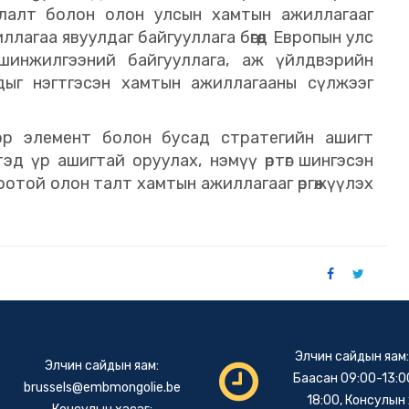
руулалт болон олон улсын хамтын ажиллагааг
ллагаа явуулдаг байгууллага бөгөөд Европын улс
шинжилгээний байгууллага, аж үйлдвэрийн
дыг нэгтгэсэн хамтын ажиллагааны сүлжээг
ор элемент болон бусад стратегийн ашигт
тэд үр ашигтай оруулах, нэмүү өртөг шингэсэн
оотой олон талт хамтын ажиллагааг өргөжүүлэх
Элчин сайдын яам
Элчин сайдын яам:
Баасан 09:00-13:00
brussels@embmongolie.be
18:00, Консулын 