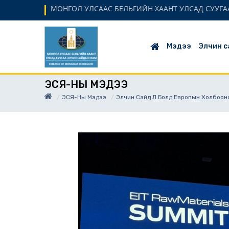
МОНГОЛ УЛСААС БЕЛЬГИЙН ХААНТ УЛСАД СУУГАА
Мэдээ
Элчин с
ЭСЯ-НЫ МЭДЭЭ
ЭСЯ-Ны Мэдээ
Элчин Сайд Л.Болд Европын Холбоон