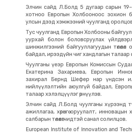
Элчин сайд Л.Болд 5 дугаар сарын 19–
хотноо Европын Холбооноос зохион б
улсын дээд хэмжээний чуулганд оролцов
Тус чуулганд Европын Холбооны байгуулла
уурхай болон боловсруулах үйлдвэрлэ
шинжилгээний байгууллагуудын төлөөлөл о
байдал, ирээдүйн чиг хандлагын талаар 
Чуулганы үеэр Европын Комиссын Судал
Екатерина Захариева, Европын Иннов
захирал Бернд Шефер нар үндсэн ил
нийлүүлэлтийн аюулгүй байдал, Европы
талаар хэлэлцүүлэг өрнүүлэв.
Элчин сайд Л.Болд чуулганы хүрээнд т
ажиллагаа, хөрөнгө оруулалт, инновацын
салбарын төлөөлөгчидтэй санал солилцов.
European Institute of Innovation and T