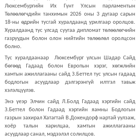
Люксембургийн Их Гүнт Улсын парламентын
Төлөөлөгчдийн танхимын 2026 оны 3 дугаар сарын
18-ны өдрийн тусгай хуралдаанд урилгаар оролцов.
Хуралдаанд тус улсад суугаа дипломат төлөөлөгчийн
газруудын болон олон нийтийн төлөөлөл оролцсон
болно.
Тус хуралдаанаар Люксембург улсын Шадар Сайд
бөгөөд Гадаад болон Европын хэрэг, хөгжлийн
хамтын ажиллагааны сайд З.Беттел тус улсын гадаад
бодлогын асуудлаар дэлгэрэнгүй илтгэл тавьж
хэлэлцүүлэв.
Энэ үеэр Элчин сайд Л.Болд Гадаад хэргийн сайд
З.Беттел болон Гадаад хэргийн яамны Бодлогын
газрын захирал Хатагтай В.Докендорф нартай уулзаж,
хоёр талын харилцаа, хамтын ажиллагааны
асуудлаар санал, мэдээлэл солилцов.