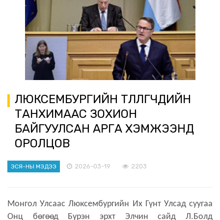
ЛЮКСЕМБУРГИЙН ТӨЛӨӨЛӨГЧДИЙН
ТАНХИМААС ЗОХИОН
БАЙГУУЛСАН АРГА ХЭМЖЭЭНД
ОРОЛЦОВ
2026-03-19
2203
ЭСЯ-НЫ МЭДЭЭ
Монгол Улсаас Люксембургийн Их Гүнт Улсад суугаа
Онц бөгөөд Бүрэн эрхт Элчин сайд Л.Болд