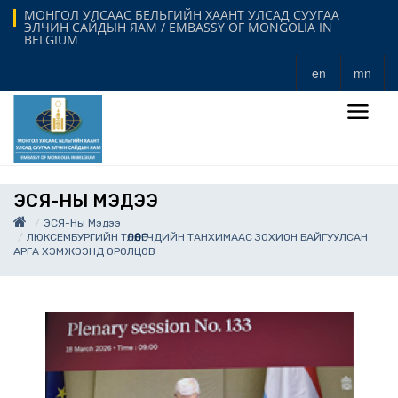
МОНГОЛ УЛСААС БЕЛЬГИЙН ХААНТ УЛСАД СУУГАА
ЭЛЧИН САЙДЫН ЯАМ / EMBASSY OF MONGOLIA IN
BELGIUM
en
mn
ЭСЯ-НЫ МЭДЭЭ
ЭСЯ-Ны Мэдээ
ЛЮКСЕМБУРГИЙН ТӨЛӨӨЛӨГЧДИЙН ТАНХИМААС ЗОХИОН БАЙГУУЛСАН
АРГА ХЭМЖЭЭНД ОРОЛЦОВ